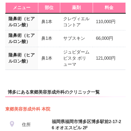
メニュー
部位
薬剤
料金
隆鼻術（ヒア
クレヴィエル
鼻1本
110,000円
ルロン酸）
コントア
隆鼻術（ヒア
鼻1本
サブスキン
66,000円
ルロン酸）
ジュビダーム
隆鼻術（ヒア
鼻1本
ビスタ ボリ
121,000円
ルロン酸）
ューマ
博多にある東郷美容形成外科のクリニック一覧
東郷美容形成外科 本院
福岡県福岡市博多区博多駅前2-17-2
住所
6 オオエスビル 2F