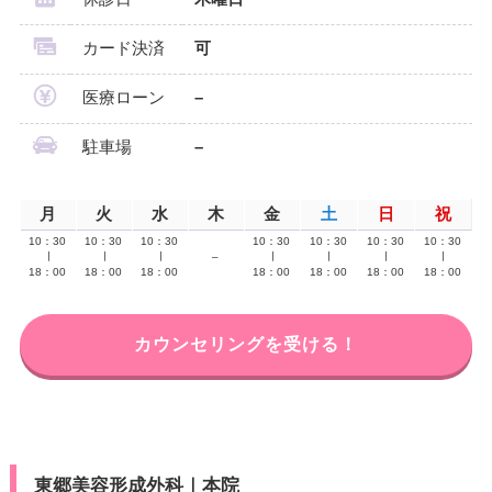
カード決済
可
医療ローン
–
駐車場
–
月
火
水
木
金
土
日
祝
10：30
10：30
10：30
10：30
10：30
10：30
10：30
∣
∣
∣
–
∣
∣
∣
∣
18：00
18：00
18：00
18：00
18：00
18：00
18：00
カウンセリングを受ける！
東郷美容形成外科｜本院