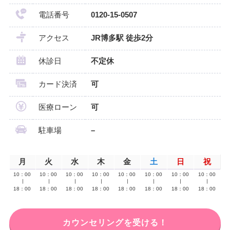
電話番号
0120-15-0507
アクセス
JR博多駅 徒歩2分
休診日
不定休
カード決済
可
医療ローン
可
駐車場
–
月
火
水
木
金
土
日
祝
10：00
10：00
10：00
10：00
10：00
10：00
10：00
10：00
∣
∣
∣
∣
∣
∣
∣
∣
18：00
18：00
18：00
18：00
18：00
18：00
18：00
18：00
カウンセリングを受ける！