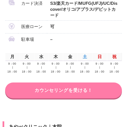
カード決済
S3/楽天カード/MUFG(UFJ)/UC/Dis
cover/オリコ/アプラス/デビットカ
ード
医療ローン
可
駐車場
–
月
火
水
木
金
土
日
祝
9：00
9：00
9：00
9：00
9：00
9：00
9：00
9：00
∣
∣
∣
∣
∣
∣
∣
∣
18：00
18：00
18：00
18：00
18：00
18：00
18：00
18：00
カウンセリングを受ける！
あやべクリニック｜本院