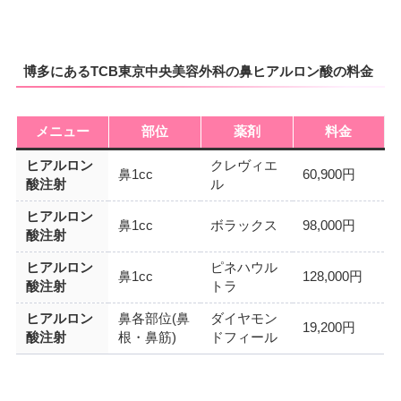
博多にあるTCB東京中央美容外科の鼻ヒアルロン酸の料金
メニュー
部位
薬剤
料金
ヒアルロン
クレヴィエ
鼻1cc
60,900円
酸注射
ル
ヒアルロン
鼻1cc
ボラックス
98,000円
酸注射
ヒアルロン
ピネハウル
鼻1cc
128,000円
酸注射
トラ
ヒアルロン
鼻各部位(鼻
ダイヤモン
19,200円
酸注射
根・鼻筋)
ドフィール