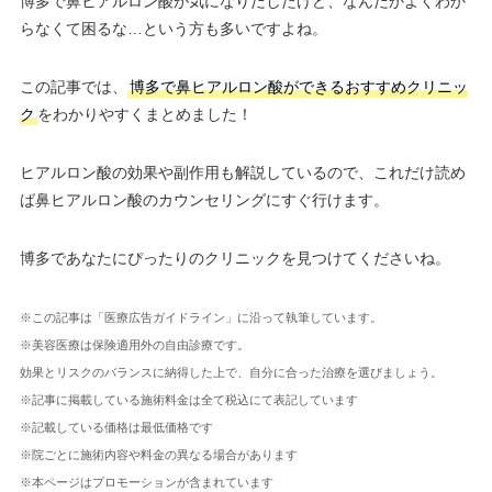
博多で鼻ヒアルロン酸が気になりだしたけど、なんだかよくわか
らなくて困るな…という方も多いですよね。
この記事では、
博多で鼻ヒアルロン酸ができるおすすめクリニッ
ク
をわかりやすくまとめました！
ヒアルロン酸の効果や副作用も解説しているので、これだけ読め
ば鼻ヒアルロン酸のカウンセリングにすぐ行けます。
博多であなたにぴったりのクリニックを見つけてくださいね。
※この記事は「医療広告ガイドライン」に沿って執筆しています。
※美容医療は保険適用外の自由診療です。
効果とリスクのバランスに納得した上で、自分に合った治療を選びましょう。
※記事に掲載している施術料金は全て税込にて表記しています
※記載している価格は最低価格です
※院ごとに施術内容や料金の異なる場合があります
※本ページはプロモーションが含まれています