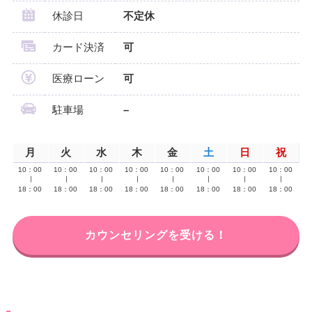
休診日
不定休
カード決済
可
医療ローン
可
駐車場
–
月
火
水
木
金
土
日
祝
10：00
10：00
10：00
10：00
10：00
10：00
10：00
10：00
∣
∣
∣
∣
∣
∣
∣
∣
18：00
18：00
18：00
18：00
18：00
18：00
18：00
18：00
カウンセリングを受ける！