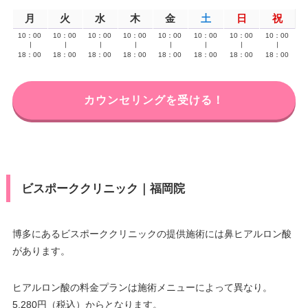
月
火
水
木
金
土
日
祝
10：00
10：00
10：00
10：00
10：00
10：00
10：00
10：00
∣
∣
∣
∣
∣
∣
∣
∣
18：00
18：00
18：00
18：00
18：00
18：00
18：00
18：00
カウンセリングを受ける！
ビスポーククリニック｜福岡院
博多にあるビスポーククリニックの提供施術には鼻ヒアルロン酸
があります。
ヒアルロン酸の料金プランは施術メニューによって異なり。
5,280円（税込）からとなります。