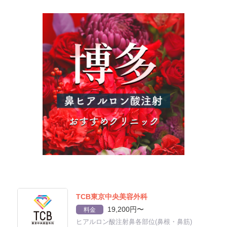
TCB東京中央美容外科
19,200円〜
料金
ヒアルロン酸注射鼻各部位(鼻根・鼻筋)