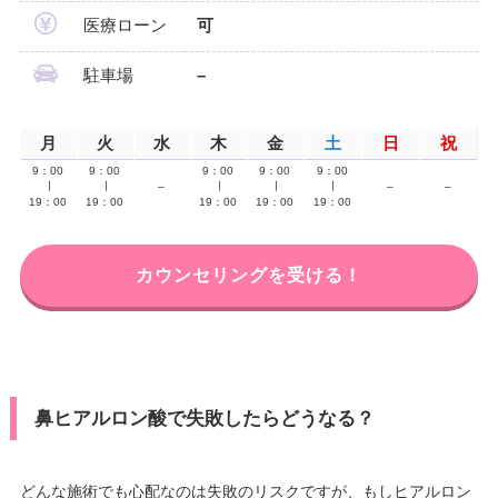
医療ローン
可
駐車場
–
月
火
水
木
金
土
日
祝
9：00
9：00
9：00
9：00
9：00
∣
∣
–
∣
∣
∣
–
–
19：00
19：00
19：00
19：00
19：00
カウンセリングを受ける！
鼻ヒアルロン酸で失敗したらどうなる？
どんな施術でも心配なのは失敗のリスクですが、もしヒアルロン