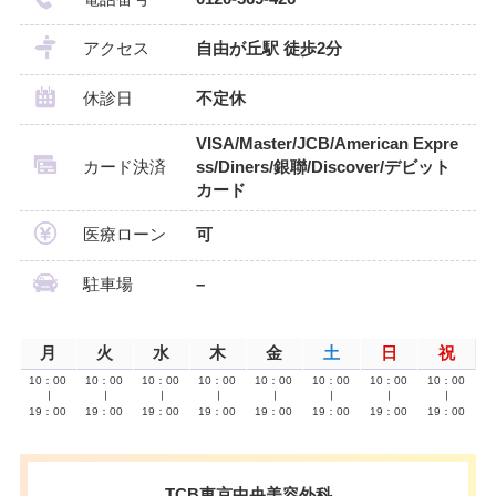
アクセス
自由が丘駅 徒歩2分
休診日
不定休
VISA/Master/JCB/American Expre
カード決済
ss/Diners/銀聯/Discover/デビット
カード
医療ローン
可
駐車場
–
月
火
水
木
金
土
日
祝
10：00
10：00
10：00
10：00
10：00
10：00
10：00
10：00
∣
∣
∣
∣
∣
∣
∣
∣
19：00
19：00
19：00
19：00
19：00
19：00
19：00
19：00
TCB東京中央美容外科