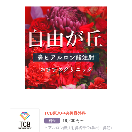
TCB東京中央美容外科
19,200円〜
料金
ヒアルロン酸注射鼻各部位(鼻根・鼻筋)