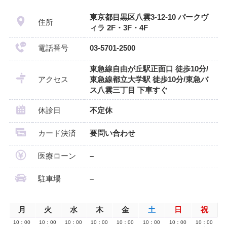
東京都目黒区八雲3-12-10 パークヴ
住所
ィラ 2F・3F・4F
電話番号
03-5701-2500
東急線自由が丘駅正面口 徒歩10分/
アクセス
東急線都立大学駅 徒歩10分/東急バ
ス八雲三丁目 下車すぐ
休診日
不定休
カード決済
要問い合わせ
医療ローン
–
駐車場
–
月
火
水
木
金
土
日
祝
10：00
10：00
10：00
10：00
10：00
10：00
10：00
10：00