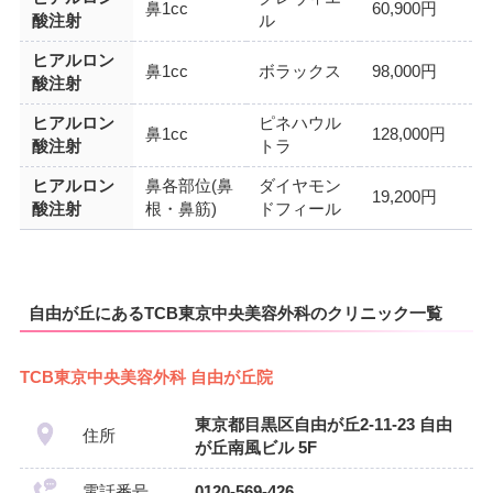
鼻1cc
60,900円
酸注射
ル
ヒアルロン
鼻1cc
ボラックス
98,000円
酸注射
ヒアルロン
ピネハウル
鼻1cc
128,000円
酸注射
トラ
ヒアルロン
鼻各部位(鼻
ダイヤモン
19,200円
酸注射
根・鼻筋)
ドフィール
自由が丘にあるTCB東京中央美容外科のクリニック一覧
TCB東京中央美容外科 自由が丘院
東京都目黒区自由が丘2-11-23 自由
住所
が丘南風ビル 5F
電話番号
0120-569-426