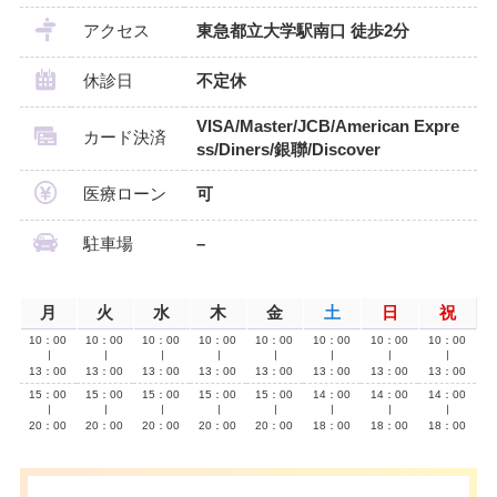
アクセス
東急都立大学駅南口 徒歩2分
休診日
不定休
VISA/Master/JCB/American Expre
カード決済
ss/Diners/銀聯/Discover
医療ローン
可
駐車場
–
月
火
水
木
金
土
日
祝
10：00
10：00
10：00
10：00
10：00
10：00
10：00
10：00
∣
∣
∣
∣
∣
∣
∣
∣
13：00
13：00
13：00
13：00
13：00
13：00
13：00
13：00
15：00
15：00
15：00
15：00
15：00
14：00
14：00
14：00
∣
∣
∣
∣
∣
∣
∣
∣
20：00
20：00
20：00
20：00
20：00
18：00
18：00
18：00