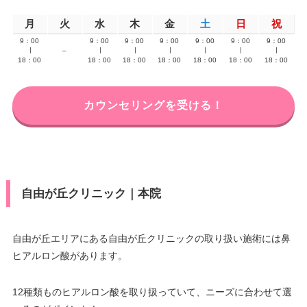
月
火
水
木
金
土
日
祝
9：00
9：00
9：00
9：00
9：00
9：00
9：00
∣
–
∣
∣
∣
∣
∣
∣
18：00
18：00
18：00
18：00
18：00
18：00
18：00
カウンセリングを受ける！
自由が丘クリニック｜本院
自由が丘エリアにある自由が丘クリニックの取り扱い施術には鼻
ヒアルロン酸があります。
12種類ものヒアルロン酸を取り扱っていて、ニーズに合わせて選