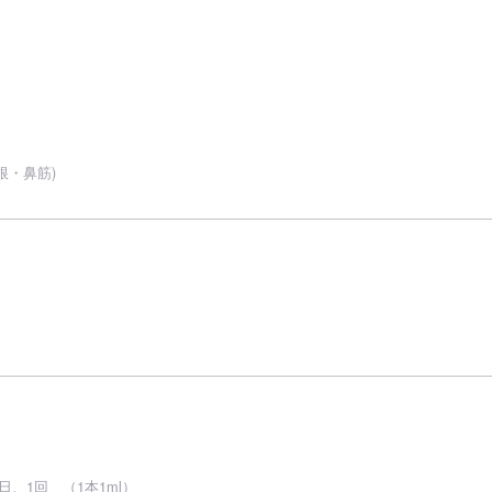
根・鼻筋)
、1回 （1本1ml）