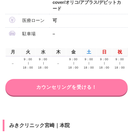
cover/オリコ/アプラス/デビットカ
ード
医療ローン
可
駐車場
–
月
火
水
木
金
土
日
祝
9：00
9：00
9：00
9：00
9：00
9：00
–
∣
∣
–
∣
∣
∣
∣
18：00
18：00
18：00
18：00
18：00
18：00
カウンセリングを受ける！
みきクリニック宮崎｜本院