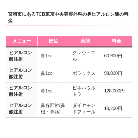
宮崎市にあるTCB東京中央美容外科の鼻ヒアルロン酸の料
金
メニュー
部位
薬剤
料金
ヒアルロン
クレヴィエ
鼻1cc
60,900円
酸注射
ル
ヒアルロン
鼻1cc
ボラックス
98,000円
酸注射
ヒアルロン
ピネハウル
鼻1cc
128,000円
酸注射
トラ
ヒアルロン
鼻各部位(鼻
ダイヤモン
19,200円
酸注射
根・鼻筋)
ドフィール