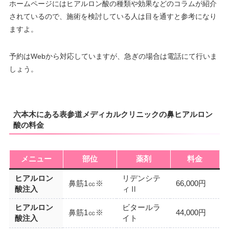
ホームページにはヒアルロン酸の種類や効果などのコラムが紹介
されているので、施術を検討している人は目を通すと参考になり
ますよ。
予約はWebから対応していますが、急ぎの場合は電話にて行いま
しょう。
六本木にある表参道メディカルクリニックの鼻ヒアルロン
酸の料金
メニュー
部位
薬剤
料金
ヒアルロン
リデンシテ
鼻筋1㏄※
66,000円
酸注入
ィⅡ
ヒアルロン
ビタールラ
鼻筋1㏄※
44,000円
酸注入
イト