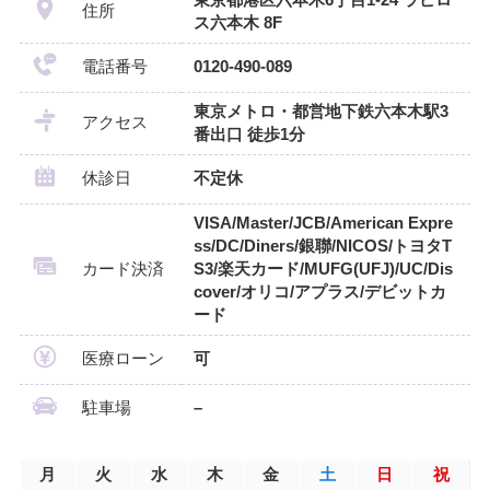
東京都港区六本木6丁目1-24 ラピロ
住所
ス六本木 8F
電話番号
0120-490-089
東京メトロ・都営地下鉄六本木駅3
アクセス
番出口 徒歩1分
休診日
不定休
VISA/Master/JCB/American Expre
ss/DC/Diners/銀聯/NICOS/トヨタT
カード決済
S3/楽天カード/MUFG(UFJ)/UC/Dis
cover/オリコ/アプラス/デビットカ
ード
医療ローン
可
駐車場
–
月
火
水
木
金
土
日
祝