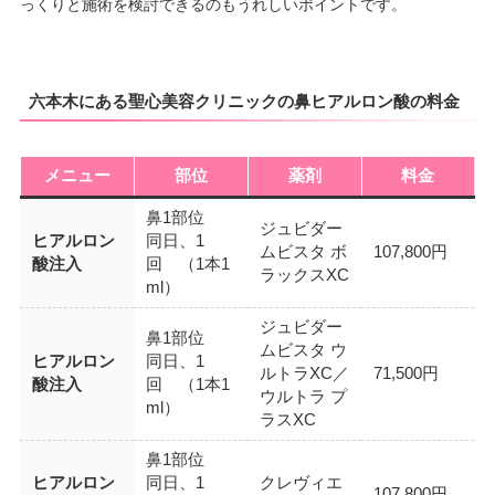
っくりと施術を検討できるのもうれしいポイントです。
六本木にある聖心美容クリニックの鼻ヒアルロン酸の料金
メニュー
部位
薬剤
料金
鼻1部位
ジュビダー
ヒアルロン
同日、1
ムビスタ ボ
107,800円
酸注入
回 （1本1
ラックスXC
ml）
ジュビダー
鼻1部位
ムビスタ ウ
ヒアルロン
同日、1
ルトラXC／
71,500円
酸注入
回 （1本1
ウルトラ プ
ml）
ラスXC
鼻1部位
ヒアルロン
同日、1
クレヴィエ
107,800円