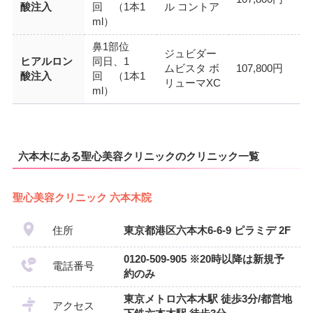
酸注入
回 （1本1
ル コントア
ml）
鼻1部位
ジュビダー
ヒアルロン
同日、1
ムビスタ ボ
107,800円
酸注入
回 （1本1
リューマXC
ml）
六本木にある聖心美容クリニックのクリニック一覧
聖心美容クリニック 六本木院
住所
東京都港区六本木6-6-9 ピラミデ 2F
0120-509-905 ※20時以降は新規予
電話番号
約のみ
東京メトロ六本木駅 徒歩3分/都営地
アクセス