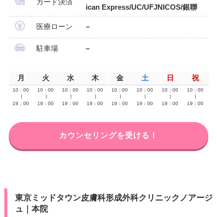
カード決済
ican Express/UC/UFJNICOS/銀聯
医療ローン
–
駐車場
–
月
火
水
木
金
土
日
祝
10：00
10：00
10：00
10：00
10：00
10：00
10：00
10：00
∣
∣
∣
∣
∣
∣
∣
∣
19：00
19：00
19：00
19：00
19：00
19：00
19：00
19：00
カウンセリングを受ける！
東京ミッドタウン皮膚科形成外科クリニックノアージ
ュ｜本院