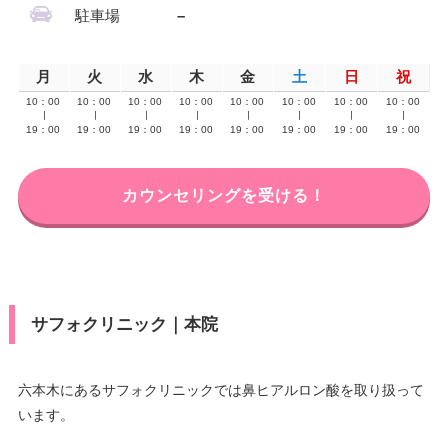
駐車場
–
月
火
水
木
金
土
日
祝
10：00
10：00
10：00
10：00
10：00
10：00
10：00
10：00
∣
∣
∣
∣
∣
∣
∣
∣
19：00
19：00
19：00
19：00
19：00
19：00
19：00
19：00
カウンセリングを受ける！
サフォクリニック｜本院
六本木にあるサフォクリニックでは鼻ヒアルロン酸を取り扱って
います。