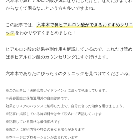
六本木で鼻ヒアルロン酸が気になりだしたけど、なんだかよくわ
からなくて困るな…という方も多いですよね。
この記事では、
六本木で鼻ヒアルロン酸ができるおすすめクリニ
ック
をわかりやすくまとめました！
ヒアルロン酸の効果や副作用も解説しているので、これだけ読め
ば鼻ヒアルロン酸のカウンセリングにすぐ行けます。
六本木であなたにぴったりのクリニックを見つけてくださいね。
※この記事は「医療広告ガイドライン」に沿って執筆しています。
※美容医療は保険適用外の自由診療です。
効果とリスクのバランスに納得した上で、自分に合った治療を選びましょう。
※記事に掲載している施術料金は全て税込にて表記しています
※記載している価格は最低価格です
※院ごとに施術内容や料金の異なる場合があります
※本ページはプロモーションが含まれています