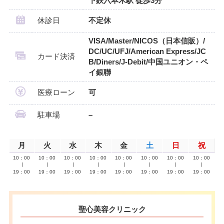
下鉄六本木駅 徒歩3分
休診日
不定休
VISA/Master/NICOS（日本信販）/
DC/UC/UFJ/American Express/JC
カード決済
B/Diners/J-Debit/中国ユニオン・ペ
イ銀聯
医療ローン
可
駐車場
–
月
火
水
木
金
土
日
祝
10：00
10：00
10：00
10：00
10：00
10：00
10：00
10：00
∣
∣
∣
∣
∣
∣
∣
∣
19：00
19：00
19：00
19：00
19：00
19：00
19：00
19：00
聖心美容クリニック