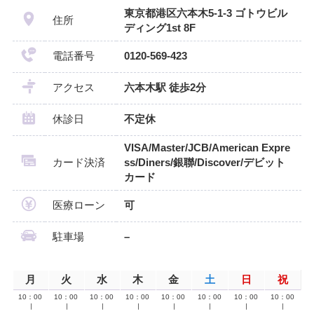
東京都港区六本木5-1-3 ゴトウビル
住所
ディング1st 8F
電話番号
0120-569-423
アクセス
六本木駅 徒歩2分
休診日
不定休
VISA/Master/JCB/American Expre
カード決済
ss/Diners/銀聯/Discover/デビット
カード
医療ローン
可
駐車場
–
月
火
水
木
金
土
日
祝
10：00
10：00
10：00
10：00
10：00
10：00
10：00
10：00
∣
∣
∣
∣
∣
∣
∣
∣