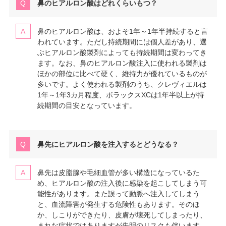
鼻のヒアルロン酸はどれくらいもつ？
鼻のヒアルロン酸は、およそ1年～1年半持続すると言
われています。ただし持続期間には個人差があり、選
ぶヒアルロン酸製剤によっても持続期間は変わってき
ます。なお、鼻のヒアルロン酸注入に使われる製剤は
ほかの部位に比べて硬く、維持力が優れているものが
多いです。よく使われる製剤のうち、クレヴィエルは
1年～1年3カ月程度、ボラックスXCは1年半以上が持
続期間の目安となっています。
鼻先にヒアルロン酸を注入するとどうなる？
鼻先は皮脂腺や毛細血管が多い構造になっているた
め、ヒアルロン酸の注入後に感染を起こしてしまう可
能性があります。また誤って動脈へ注入してしまう
と、血流障害が発生する危険性もあります。そのほ
か、しこりができたり、皮膚が壊死してしまったり、
まれな症状ではありますが失明のリスクも伴います。