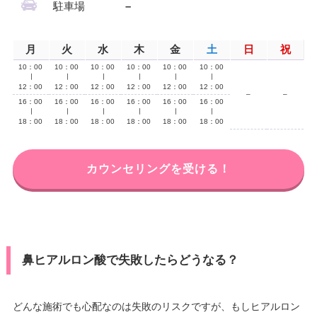
駐車場
–
月
火
水
木
金
土
日
祝
10：00
10：00
10：00
10：00
10：00
10：00
∣
∣
∣
∣
∣
∣
12：00
12：00
12：00
12：00
12：00
12：00
–
–
16：00
16：00
16：00
16：00
16：00
16：00
∣
∣
∣
∣
∣
∣
18：00
18：00
18：00
18：00
18：00
18：00
カウンセリングを受ける！
鼻ヒアルロン酸で失敗したらどうなる？
どんな施術でも心配なのは失敗のリスクですが、もしヒアルロン