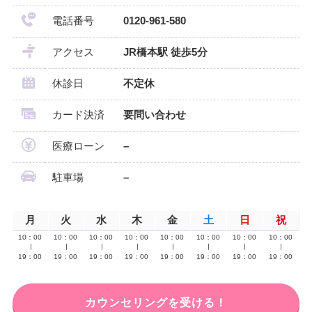
電話番号
0120-961-580
アクセス
JR橋本駅 徒歩5分
休診日
不定休
カード決済
要問い合わせ
医療ローン
–
駐車場
–
月
火
水
木
金
土
日
祝
10：00
10：00
10：00
10：00
10：00
10：00
10：00
10：00
∣
∣
∣
∣
∣
∣
∣
∣
19：00
19：00
19：00
19：00
19：00
19：00
19：00
19：00
カウンセリングを受ける！