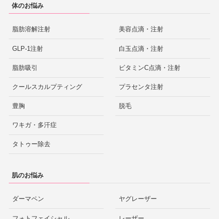
体のお悩み
脂肪溶解注射
美容点滴・注射
GLP-1注射
白玉点滴・注射
脂肪吸引
ビタミンC点滴・注射
クールスカルプティング
プラセンタ注射
豊胸
脱毛
ワキガ・多汗症
タトゥー除去
肌のお悩み
ダーマペン
ヤグレーザー
フォトフェイシャル
レーザー