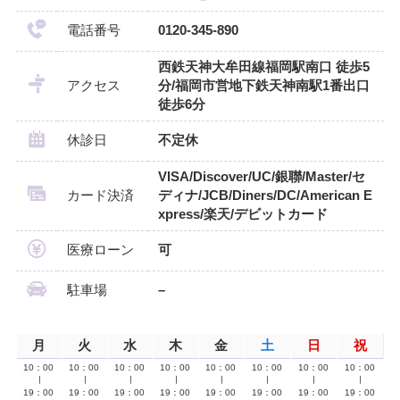
電話番号
0120-345-890
西鉄天神大牟田線福岡駅南口 徒歩5
アクセス
分/福岡市営地下鉄天神南駅1番出口
徒歩6分
休診日
不定休
VISA/Discover/UC/銀聯/Master/セ
カード決済
ディナ/JCB/Diners/DC/American E
xpress/楽天/デビットカード
医療ローン
可
駐車場
–
月
火
水
木
金
土
日
祝
10：00
10：00
10：00
10：00
10：00
10：00
10：00
10：00
∣
∣
∣
∣
∣
∣
∣
∣
19：00
19：00
19：00
19：00
19：00
19：00
19：00
19：00