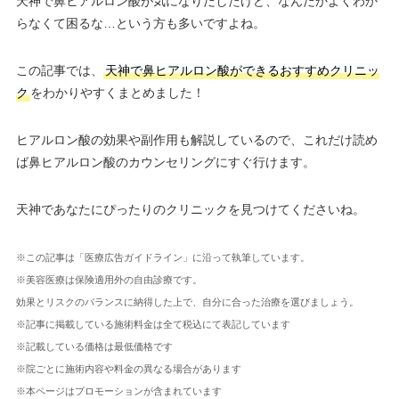
天神で鼻ヒアルロン酸が気になりだしたけど、なんだかよくわか
らなくて困るな…という方も多いですよね。
この記事では、
天神で鼻ヒアルロン酸ができるおすすめクリニッ
ク
をわかりやすくまとめました！
ヒアルロン酸の効果や副作用も解説しているので、これだけ読め
ば鼻ヒアルロン酸のカウンセリングにすぐ行けます。
天神であなたにぴったりのクリニックを見つけてくださいね。
※この記事は「医療広告ガイドライン」に沿って執筆しています。
※美容医療は保険適用外の自由診療です。
効果とリスクのバランスに納得した上で、自分に合った治療を選びましょう。
※記事に掲載している施術料金は全て税込にて表記しています
※記載している価格は最低価格です
※院ごとに施術内容や料金の異なる場合があります
※本ページはプロモーションが含まれています