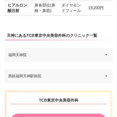
ヒアルロン
鼻各部位(鼻
ダイヤモン
19,200円
酸注射
根・鼻筋)
ドフィール
天神にあるTCB東京中央美容外科のクリニック一覧
福岡天神院
福岡県福岡市中央区天神2-7-6 D
西鉄福岡天神駅前院
住所
ADAビル 6F
電話番号
0120-197-247
福岡県福岡市中央区天神1-4-1 西
住所
TCB東京中央美容外科
西鉄福岡（天神）駅北口 徒歩5
日本新聞会館 15F
アクセス
分/福岡市営地下鉄天神駅 徒歩4
電話番号
0120-253-523
分