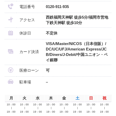
電話番号
0120-911-935
西鉄福岡天神駅 徒歩5分/福岡市営地
アクセス
下鉄天神駅 徒歩10分
休診日
不定休
VISA/Master/NICOS（日本信販）/
DC/UC/UFJ/American Express/JC
カード決済
B/Diners/J-Debit/中国ユニオン・ペ
イ銀聯
医療ローン
可
駐車場
–
月
火
水
木
金
土
日
祝
10：00
10：00
10：00
10：00
10：00
10：00
10：00
10：00
∣
∣
∣
∣
∣
∣
∣
∣
19：00
19：00
19：00
19：00
19：00
19：00
19：00
19：00