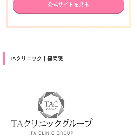
公式サイトを見る
福岡市地下鉄天神南駅 徒歩1分/
休診日
不定休
アクセス
西鉄福岡（天神）駅 徒歩3分/福
VISA/Master/JCB/American Ex
岡市地下鉄天神駅 徒歩5分
カード決
press/Diners/銀聯/Discover/デ
済
休診日
不定休
ビットカード
医療ロー
VISA/Master/JCB/American Ex
可
カード決
ン
press/Diners/銀聯/Discover/デ
済
TAクリニック｜福岡院
ビットカード
駐車場
–
医療ロー
可
ン
月
火
水
木
金
土
日
祝
駐車場
–
10：00
10：00
10：00
10：00
10：00
10：00
10：00
10：00
∣
∣
∣
∣
∣
∣
∣
∣
19：00
19：00
19：00
19：00
19：00
19：00
19：00
19：00
月
火
水
木
金
土
日
祝
10：00
10：00
10：00
10：00
10：00
10：00
10：00
10：00
∣
∣
∣
∣
∣
∣
∣
∣
19：00
19：00
19：00
19：00
19：00
19：00
19：00
19：00