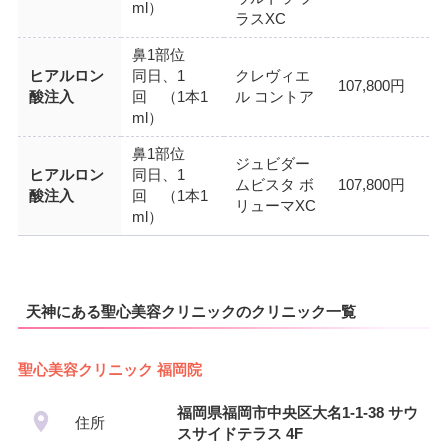
ml）
ラスXC
鼻1部位
ヒアルロン
同日、1
クレヴィエ
107,800円
酸注入
回 （1本1
ル コントア
ml）
鼻1部位
ジュビダー
ヒアルロン
同日、1
ムビスタ ボ
107,800円
酸注入
回 （1本1
リューマXC
ml）
天神にある聖心美容クリニックのクリニック一覧
聖心美容クリニック 福岡院
福岡県福岡市中央区大名1-1-38 サウ
住所
スサイドテラス 4F