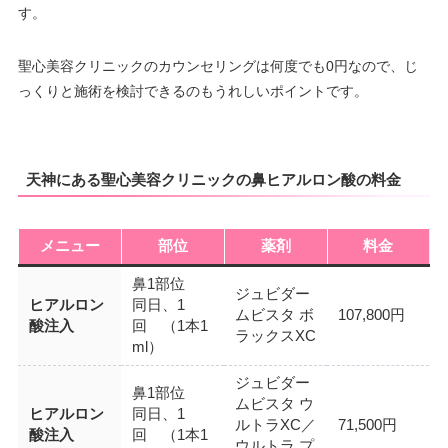
す。
聖心美容クリニックのカウンセリングは何度でも0円なので、じ
っくりと施術を検討できるのもうれしいポイントです。
天神にある聖心美容クリニックの鼻ヒアルロン酸の料金
メニュー
部位
薬剤
料金
鼻1部位
ジュビダー
ヒアルロン
同日、1
ムビスタ ボ
107,800円
酸注入
回 （1本1
ラックスXC
ml）
ジュビダー
鼻1部位
ムビスタ ウ
ヒアルロン
同日、1
ルトラXC／
71,500円
酸注入
回 （1本1
ウルトラ プ