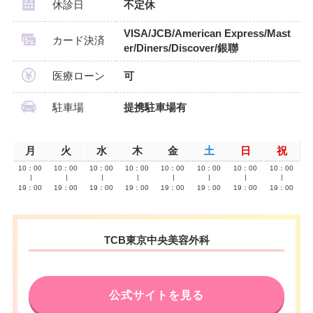
休診日
不定休
VISA/JCB/American Express/Mast
カード決済
er/Diners/Discover/銀聯
医療ローン
可
駐車場
提携駐車場有
月
火
水
木
金
土
日
祝
10：00
10：00
10：00
10：00
10：00
10：00
10：00
10：00
∣
∣
∣
∣
∣
∣
∣
∣
19：00
19：00
19：00
19：00
19：00
19：00
19：00
19：00
TCB東京中央美容外科
公式サイトを見る