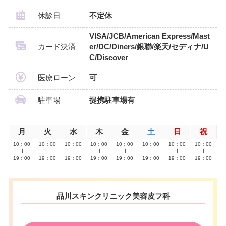
休診日
不定休
VISA/JCB/American Express/Mast
カード決済
er/DC/Diners/銀聯/楽天/セディナ/U
C/Discover
医療ローン
可
駐車場
提携駐車場有
月
火
水
木
金
土
日
祝
10：00
10：00
10：00
10：00
10：00
10：00
10：00
10：00
∣
∣
∣
∣
∣
∣
∣
∣
19：00
19：00
19：00
19：00
19：00
19：00
19：00
19：00
品川スキンクリニック美容皮フ科