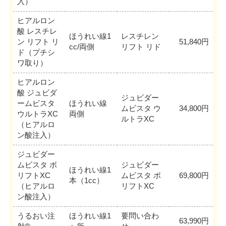
入）
ヒアルロン
酸 レスチレ
ほうれい線1
レスチレン
ン リフト リ
51,840円
cc/両側
リフト リド
ド（プチシ
ワ取り）
ヒアルロン
酸 ジュビダ
ジュビダー
ームビスタ
ほうれい線
ムビスタ ウ
34,800円
ウルトラXC
両側
ルトラXC
（ヒアルロ
ン酸注入）
ジュビダー
ムビスタ ボ
ジュビダー
ほうれい線1
リフトXC
ムビスタ ボ
69,800円
本（1cc）
（ヒアルロ
リフトXC
ン酸注入）
うるおい注
ほうれい線1
要問い合わ
63,990円