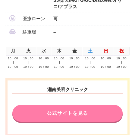
S3/楽天/MUFG/UC/Discover/オリ
コ/アプラス
医療ローン
可
駐車場
–
月
火
水
木
金
土
日
祝
10：00
10：00
10：00
10：00
10：00
10：00
10：00
10：00
∣
∣
∣
∣
∣
∣
∣
∣
19：00
19：00
19：00
19：00
19：00
19：00
19：00
19：00
湘南美容クリニック
公式サイトを見る