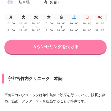
駐車場
有（6台）
月
火
水
木
金
土
日
祝
10：00
10：00
10：00
10：00
10：00
10：00
10：00
10：00
∣
∣
∣
∣
∣
∣
∣
∣
18：00
18：00
18：00
18：00
18：00
18：00
18：00
18：00
カウンセリングを受ける
宇都宮竹内クリニック｜本院
宇都宮竹内クリニックは年中無休で診療を行っていて、院長が診
察、施術、アフターケアを担当することが特徴です。