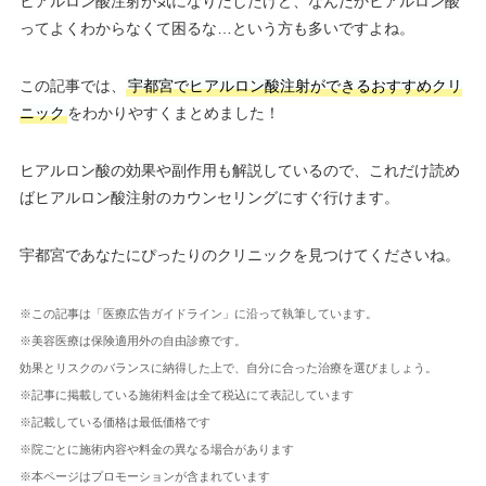
ヒアルロン酸注射が気になりだしたけど、なんだかヒアルロン酸
ってよくわからなくて困るな…という方も多いですよね。
この記事では、
宇都宮でヒアルロン酸注射ができるおすすめクリ
ニック
をわかりやすくまとめました！
ヒアルロン酸の効果や副作用も解説しているので、これだけ読め
ばヒアルロン酸注射のカウンセリングにすぐ行けます。
宇都宮であなたにぴったりのクリニックを見つけてくださいね。
※この記事は「医療広告ガイドライン」に沿って執筆しています。
※美容医療は保険適用外の自由診療です。
効果とリスクのバランスに納得した上で、自分に合った治療を選びましょう。
※記事に掲載している施術料金は全て税込にて表記しています
※記載している価格は最低価格です
※院ごとに施術内容や料金の異なる場合があります
※本ページはプロモーションが含まれています