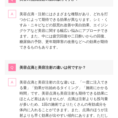
美容点滴・注射にはさまざまな種類があり、どれを打
つかによって期待できる効果が異なります。シミ・く
すみ・ニキビなどの肌荒れ改善や美白効果、エイジン
グケアなど美容に関する幅広い悩みにアプローチでき
ます。また、中には疲労回復や二日酔いからの回復、
糖尿病の予防、更年期障害の改善などへの効果が期待
できるものもあります。
美容点滴と美容注射の違いは何ですか？
美容点滴と美容注射の主な違いは、「一度に注入でき
る量」「効果が出始めるタイミング」「施術にかかる
時間」です。美容点滴も美容注射も期待できる効果に
ほとんど差はありませんが、点滴は注射よりも投与量
が多いため、1回の施術でよりたくさんの有効成分を
体内に入れることができます。また、点滴のほうが注
射よりも早く効果が出やすい傾向にあります。ただし