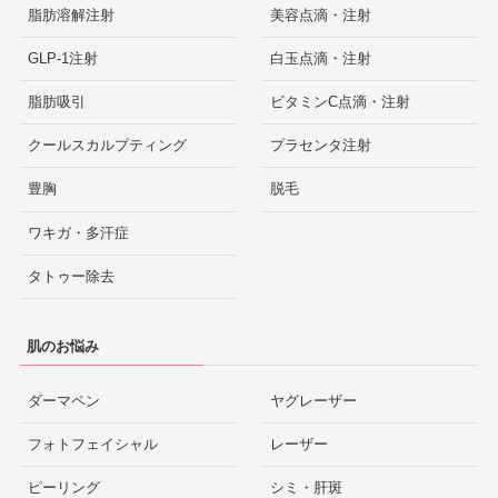
脂肪溶解注射
美容点滴・注射
GLP-1注射
白玉点滴・注射
脂肪吸引
ビタミンC点滴・注射
クールスカルプティング
プラセンタ注射
豊胸
脱毛
ワキガ・多汗症
タトゥー除去
肌のお悩み
ダーマペン
ヤグレーザー
フォトフェイシャル
レーザー
ピーリング
シミ・肝斑