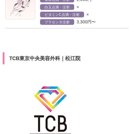
×
白玉点滴・注射
×
ビタミンC点滴・注射
3,300円〜
プラセンタ注射
TCB東京中央美容外科｜松江院