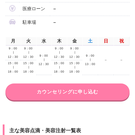
医療ローン
–
駐車場
–
月
火
水
木
金
土
日
祝
9：00
9：00
9：00
9：00
∣
∣
∣
∣
9：00
9：00
12：30
12：30
12：30
12：30
∣
∣
–
–
15：00
15：00
15：00
15：00
12：30
13：00
∣
∣
∣
∣
18：00
18：00
18：00
18：00
カウンセリングに申し込む
主な美容点滴・美容注射一覧表