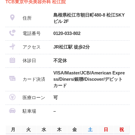
TCB東京中央美容外科 松江院
島根県松江市朝日町480-8 松江SKY
住所
ビル 2F
電話番号
0120-033-802
アクセス
JR松江駅 徒歩2分
休診日
不定休
VISA/Master/JCB/American Expre
カード決済
ss/Diners/銀聯/Discover/デビット
カード
医療ローン
可
駐車場
–
月
火
水
木
金
土
日
祝