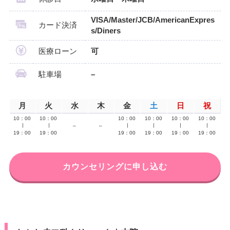
VISA/Master/JCB/AmericanExpres
カード決済
s/Diners
医療ローン
可
駐車場
–
月
火
水
木
金
土
日
祝
10：00
10：00
10：00
10：00
10：00
10：00
∣
∣
–
–
∣
∣
∣
∣
19：00
19：00
19：00
19：00
19：00
19：00
カウンセリングに申し込む