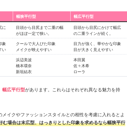
幅狭平行型
幅広平行型
尻に
目頭から目尻まで二重の幅
目頭から目尻にかけて幅広
。
がほぼ一定で狭い。
の二重ラインが続く。
印象
クールで大人びた印象
目力が強く、華やかな印象
すい
メイクが映えやすい
目が大きく見えやすい
浜辺美波
本田翼
橋本環奈
佐々木希
新垣結衣
ローラ
、
幅広平行型
があります。これらはそれぞれ異なる魅力を持
のメイクやファッションスタイルとの相性を考慮に入れるとよ
好む場合は末広型、はっきりとした印象を求めるなら幅狭平行