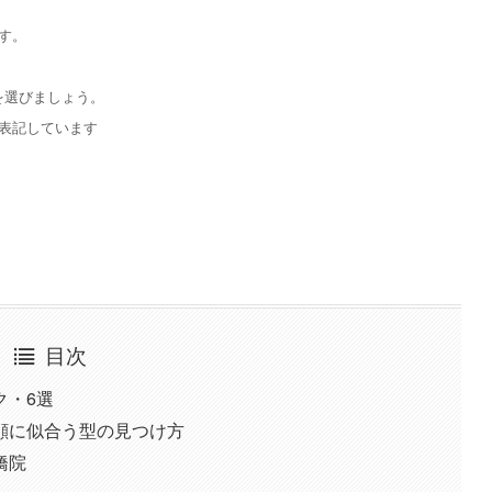
す。
を選びましょう。
表記しています
目次
ク・6選
顔に似合う型の見つけ方
橋院