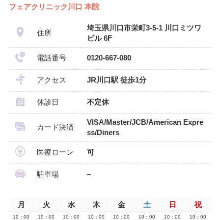
フェアクリニック川口 本院
埼玉県川口市栄町3-5-1 川口ミツワ
住所
ビル 6F
電話番号
0120-667-080
アクセス
JR川口駅 徒歩1分
休診日
不定休
VISA/Master/JCB/American Expre
カード決済
ss/Diners
医療ローン
可
駐車場
–
月
火
水
木
金
土
日
祝
10：00
10：00
10：00
10：00
10：00
10：00
10：00
10：00