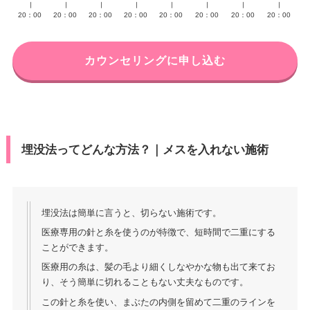
∣
∣
∣
∣
∣
∣
∣
∣
20：00
20：00
20：00
20：00
20：00
20：00
20：00
20：00
カウンセリングに申し込む
埋没法ってどんな方法？｜メスを入れない施術
埋没法は簡単に言うと、切らない施術です。
医療専用の針と糸を使うのが特徴で、短時間で二重にする
ことができます。
医療用の糸は、髪の毛より細くしなやかな物も出て来てお
り、そう簡単に切れることもない丈夫なものです。
この針と糸を使い、まぶたの内側を留めて二重のラインを