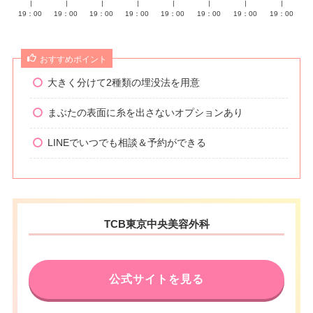
∣
∣
∣
∣
∣
∣
∣
∣
19：00
19：00
19：00
19：00
19：00
19：00
19：00
19：00
おすすめポイント
大きく分けて2種類の埋没法を用意
まぶたの表面に糸を出さないオプションあり
LINEでいつでも相談＆予約ができる
TCB東京中央美容外科
公式サイトを見る