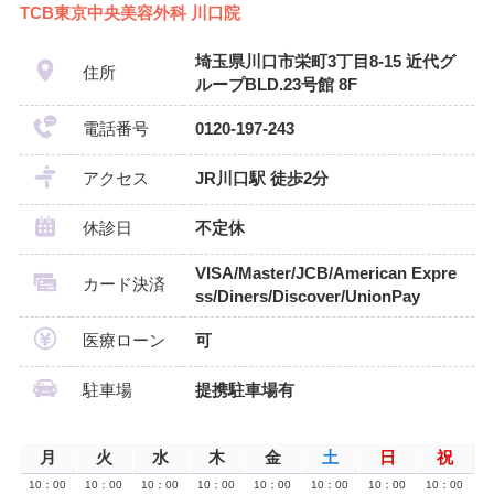
TCB東京中央美容外科 川口院
埼玉県川口市栄町3丁目8-15 近代グ
住所
ループBLD.23号館 8F
電話番号
0120-197-243
アクセス
JR川口駅 徒歩2分
休診日
不定休
VISA/Master/JCB/American Expre
カード決済
ss/Diners/Discover/UnionPay
医療ローン
可
駐車場
提携駐車場有
月
火
水
木
金
土
日
祝
10：00
10：00
10：00
10：00
10：00
10：00
10：00
10：00