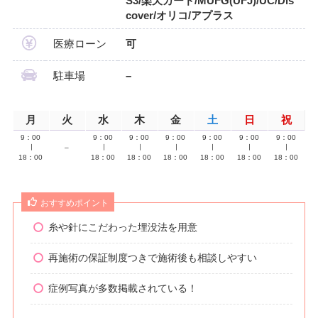
S3/楽天カード/MUFG(UFJ)/UC/Dis
cover/オリコ/アプラス
医療ローン
可
駐車場
–
月
火
水
木
金
土
日
祝
9：00
9：00
9：00
9：00
9：00
9：00
9：00
∣
–
∣
∣
∣
∣
∣
∣
18：00
18：00
18：00
18：00
18：00
18：00
18：00
おすすめポイント
糸や針にこだわった埋没法を用意
再施術の保証制度つきで施術後も相談しやすい
症例写真が多数掲載されている！