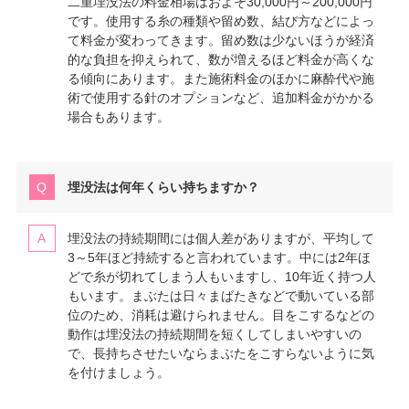
二重埋没法の料金相場はおよそ30,000円～200,000円
です。使用する糸の種類や留め数、結び方などによっ
て料金が変わってきます。留め数は少ないほうが経済
的な負担を抑えられて、数が増えるほど料金が高くな
る傾向にあります。また施術料金のほかに麻酔代や施
術で使用する針のオプションなど、追加料金がかかる
場合もあります。
埋没法は何年くらい持ちますか？
埋没法の持続期間には個人差がありますが、平均して
3～5年ほど持続すると言われています。中には2年ほ
どで糸が切れてしまう人もいますし、10年近く持つ人
もいます。まぶたは日々まばたきなどで動いている部
位のため、消耗は避けられません。目をこするなどの
動作は埋没法の持続期間を短くしてしまいやすいの
で、長持ちさせたいならまぶたをこすらないように気
を付けましょう。