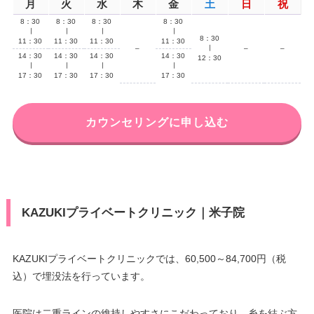
月
火
水
木
金
土
日
祝
8：30
8：30
8：30
8：30
∣
∣
∣
∣
8：30
11：30
11：30
11：30
11：30
–
∣
–
–
14：30
14：30
14：30
14：30
12：30
∣
∣
∣
∣
17：30
17：30
17：30
17：30
カウンセリングに申し込む
KAZUKIプライベートクリニック｜米子院
KAZUKIプライベートクリニックでは、60,500～84,700円（税
込）で埋没法を行っています。
医院は二重ラインの維持しやすさにこだわっており、糸を結ぶ方