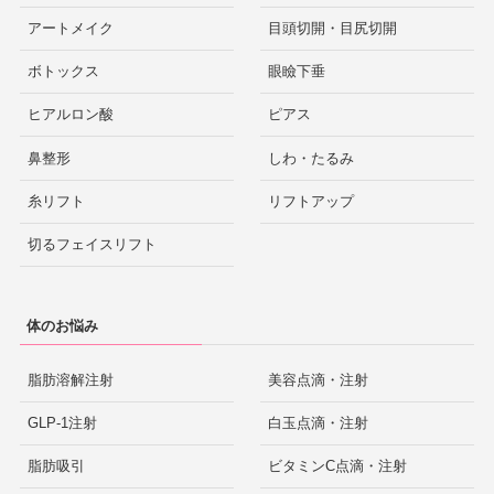
アートメイク
目頭切開・目尻切開
ボトックス
眼瞼下垂
ヒアルロン酸
ピアス
鼻整形
しわ・たるみ
糸リフト
リフトアップ
切るフェイスリフト
体のお悩み
脂肪溶解注射
美容点滴・注射
GLP-1注射
白玉点滴・注射
脂肪吸引
ビタミンC点滴・注射