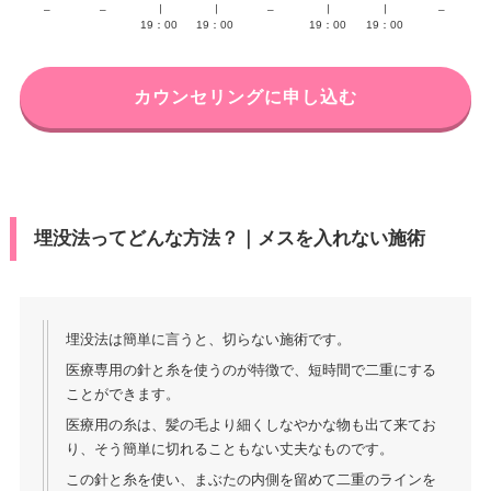
–
–
∣
∣
–
∣
∣
–
19：00
19：00
19：00
19：00
カウンセリングに申し込む
埋没法ってどんな方法？｜メスを入れない施術
埋没法は簡単に言うと、切らない施術です。
医療専用の針と糸を使うのが特徴で、短時間で二重にする
ことができます。
医療用の糸は、髪の毛より細くしなやかな物も出て来てお
り、そう簡単に切れることもない丈夫なものです。
この針と糸を使い、まぶたの内側を留めて二重のラインを