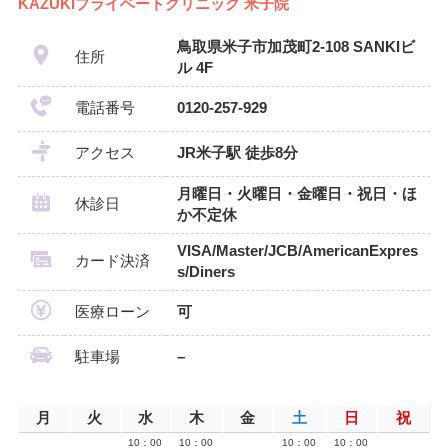
KAZUKIプライベートクリニック 米子院
鳥取県米子市加茂町2-108 SANKIビ
住所
ル 4F
電話番号
0120-257-929
アクセス
JR米子駅 徒歩8分
月曜日・火曜日・金曜日・祝日・ほ
休診日
か不定休
VISA/Master/JCB/AmericanExpres
カード決済
s/Diners
医療ローン
可
駐車場
–
月
火
水
木
金
土
日
祝
10：00
10：00
10：00
10：00