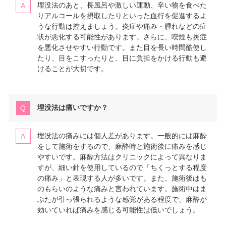
埋没法のあと、長風呂や激しい運動、辛い物を食べた
りアルコールを摂取したりといった血行を促進するよ
うな行動は控えましょう。炎症や痛み・腫れなどの症
状が悪化する可能性があります。さらに、喫煙も炎症
を悪化させやすい行動です。また目を長い時間酷使し
たり、目をこすったりと、目に負担をかける行動も避
けることが大切です。
埋没法は痛いですか？
埋没法の痛みには個人差があります。一般的には麻酔
をして施術をするので、麻酔時と施術後に痛みを感じ
やすいです。麻酔方法はクリニックによって異なりま
すが、細い針を使用しているので「ちくっとする程度
の痛み」と表現する人が多いです。また、施術後はも
のもらいのような痛みと言われています。施術中はま
ぶたが引っ張られるような感覚がある程度で、麻酔が
効いていれば痛みを感じる可能性は低いでしょう。