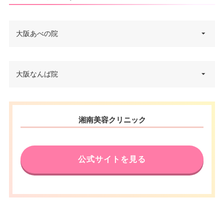
大阪あべの院
大阪府大阪市阿倍野区阿倍野筋1
大阪なんば院
住所
-3-21 岸本ビル 8F あべのハルカ
ス隣り
大阪府大阪市中央区難波5-1-60
電話番号
0120-129-456
住所
湘南美容クリニック
スイスホテル南海大阪 6F
JR天王寺駅・大阪メトロ天王寺
電話番号
0120-553-302
アクセス
駅 徒歩2分/近鉄大阪阿部野橋駅
徒歩1分
公式サイトを見る
南海なんば駅直結/大阪メトロな
んば駅 徒歩3分/大阪メトロなん
休診日
不定休
アクセス
ば駅・阪神・近鉄大阪難波駅 徒
VISA/Master/JCB/American Ex
歩5分
press/DC/Diners/銀聯/NICOS/ト
カード決
休診日
水曜日
ヨタTS3/楽天カード/MUFG(UF
済