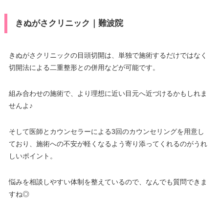
J)/UC/Discover/オリコ/アプラス/
VISA/Master/JCB/American Ex
デビットカード
きぬがさクリニック｜難波院
press/DC/Diners/銀聯/NICOS/ト
カード決
医療ロー
ヨタTS3/楽天カード/MUFG(UF
可
済
ン
J)/UC/Discover/オリコ/アプラス/
デビットカード
きぬがさクリニックの目頭切開は、単独で施術するだけではなく
駐車場
–
切開法による二重整形との併用などが可能です。
医療ロー
可
ン
月
火
水
木
金
土
日
祝
組み合わせの施術で、より理想に近い目元へ近づけるかもしれま
駐車場
–
10：00
10：00
10：00
10：00
10：00
10：00
10：00
10：00
せんよ♪
∣
∣
∣
∣
∣
∣
∣
∣
19：00
19：00
19：00
19：00
19：00
19：00
19：00
19：00
月
火
水
木
金
土
日
祝
そして医師とカウンセラーによる3回のカウンセリングを用意し
ており、施術への不安が軽くなるよう寄り添ってくれるのがうれ
10：00
10：00
10：00
10：00
10：00
10：00
10：00
∣
∣
–
∣
∣
∣
∣
∣
しいポイント。
19：00
19：00
19：00
19：00
19：00
19：00
19：00
悩みを相談しやすい体制を整えているので、なんでも質問できま
すね◎