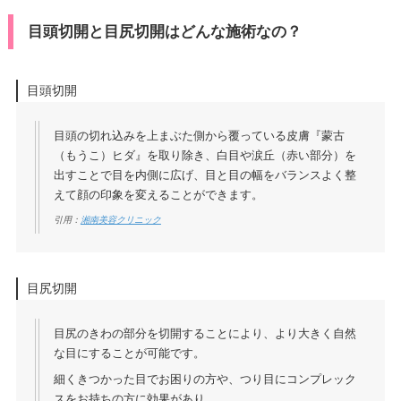
目頭切開と目尻切開はどんな施術なの？
目頭切開
目頭の切れ込みを上まぶた側から覆っている皮膚『蒙古
（もうこ）ヒダ』を取り除き、白目や涙丘（赤い部分）を
出すことで目を内側に広げ、目と目の幅をバランスよく整
えて顔の印象を変えることができます。
引用：
湘南美容クリニック
目尻切開
目尻のきわの部分を切開することにより、より大きく自然
な目にすることが可能です。
細くきつかった目でお困りの方や、つり目にコンプレック
スをお持ちの方に効果があり、