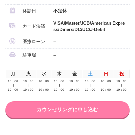
休診日
不定休
VISA/Master/JCB/American Expre
カード決済
ss/Diners/DC/UC/J-Debit
医療ローン
–
駐車場
–
月
火
水
木
金
土
日
祝
10：00
10：00
10：00
10：00
10：00
10：00
10：00
10：00
∣
∣
∣
∣
∣
∣
∣
∣
19：00
19：00
19：00
19：00
19：00
19：00
19：00
19：00
カウンセリングに申し込む