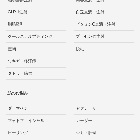
GLP-1注射
白玉点滴・注射
脂肪吸引
ビタミンC点滴・注射
クールスカルプティング
プラセンタ注射
豊胸
脱毛
ワキガ・多汗症
タトゥー除去
肌のお悩み
ダーマペン
ヤグレーザー
フォトフェイシャル
レーザー
ピーリング
シミ・肝斑