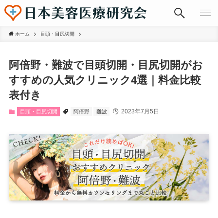
ホーム
目頭・目尻切開
阿倍野・難波で目頭切開・目尻切開がお
すすめの人気クリニック4選｜料金比較
表付き
2023年7月5日
目頭・目尻切開
阿倍野
難波