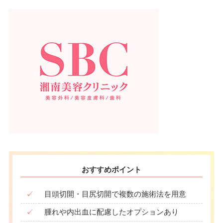
可
ン
月
火
水
木
金
土
日
祝
駐車場
–
10：00
10：00
10：00
10：00
10：00
10：00
10：00
10：00
∣
∣
∣
∣
∣
∣
∣
∣
19：00
19：00
19：00
19：00
19：00
19：00
19：00
19：00
月
火
水
木
金
土
日
祝
10：00
10：00
10：00
10：00
10：00
10：00
10：00
10：00
∣
∣
∣
∣
∣
∣
∣
∣
19：00
19：00
19：00
19：00
19：00
19：00
19：00
19：00
おすすめポイント
✓
目頭切開・目尻切開で複数の施術法を用意
✓
腫れや内出血に配慮したオプションあり