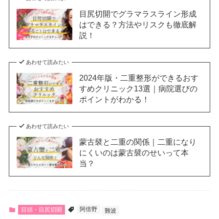
目尻切開でグラマラスライン形成
はできる？方法やリスクも徹底解
説！
あわせて読みたい
2024年版・二重整形ができるおす
すめクリニック13選｜病院選びの
ポイントがわかる！
あわせて読みたい
蒙古襞と二重の関係｜二重になり
にくいのは蒙古襞のせいって本
当？
阿倍野
目頭・目尻切開
難波