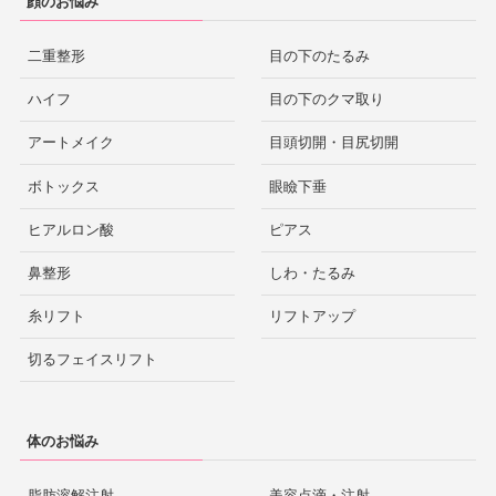
顔のお悩み
二重整形
目の下のたるみ
ハイフ
目の下のクマ取り
アートメイク
目頭切開・目尻切開
ボトックス
眼瞼下垂
ヒアルロン酸
ピアス
鼻整形
しわ・たるみ
糸リフト
リフトアップ
切るフェイスリフト
体のお悩み
脂肪溶解注射
美容点滴・注射