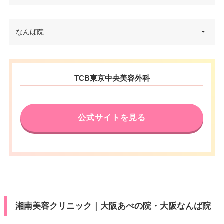
大阪府大阪市阿倍野区阿倍野筋
なんば院
住所
一丁目5番36号 アベノセンター
ビル 2F
大阪府大阪市中央区難波4-2-1 難
電話番号
0120-569-408
住所
TCB東京中央美容外科
波御堂筋ビルディング 9F
JR天王寺駅 徒歩3分/近鉄大阪阿
アクセス
電話番号
0120-569-430
部野橋駅 徒歩4分
公式サイトを見る
御堂筋線なんば駅 徒歩1分/千日
休診日
不定休
アクセス
前線・四ツ谷橋線なんば駅 徒歩5
VISA/Master/JCB/American Ex
分
カード決
press/Diners/銀聯/Discover/デ
済
休診日
不定休
ビットカード
医療ロー
VISA/Master/JCB/American Ex
可
カード決
ン
press/Diners/銀聯/Discover/デ
済
湘南美容クリニック｜大阪あべの院・大阪なんば院
ビットカード
駐車場
–
医療ロー