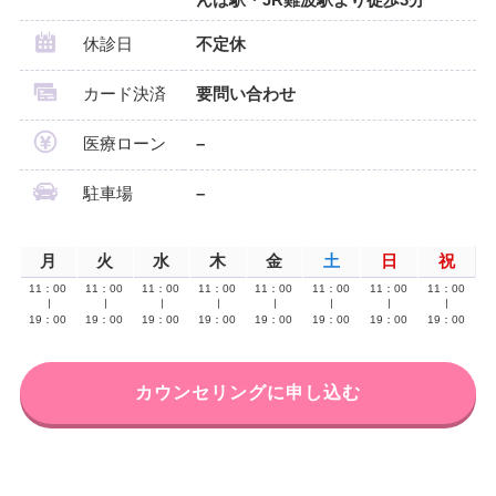
休診日
不定休
カード決済
要問い合わせ
医療ローン
–
駐車場
–
月
火
水
木
金
土
日
祝
11：00
11：00
11：00
11：00
11：00
11：00
11：00
11：00
∣
∣
∣
∣
∣
∣
∣
∣
19：00
19：00
19：00
19：00
19：00
19：00
19：00
19：00
カウンセリングに申し込む