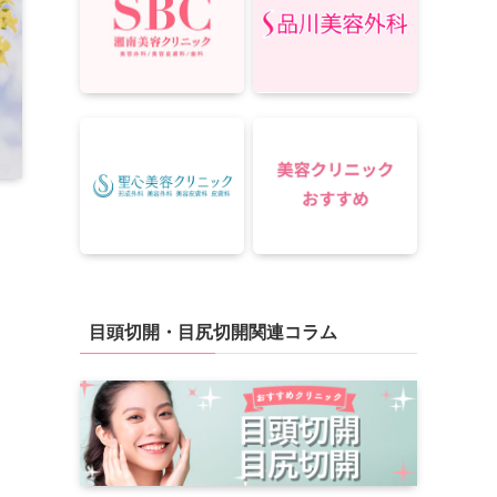
目頭切開・目尻切開関連コラム