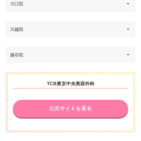
埼玉県さいたま市大宮区桜木町2
川口院
住所
-3 ダイエー大宮店 3F
アクセス
JR大宮駅東口 徒歩2分
電話番号
0120-569-427
休診日
不定休
埼玉県川口市栄町3丁目8-15 近代
川越院
住所
グループBLD.23号館 8F
アクセス
JR大宮駅 徒歩3分
カード決
VISA/Master/UnionPay
済
電話番号
0120-197-243
休診日
不定休
埼玉県川越市脇田本町1番地2 山
越谷院
医療ロー
住所
可
崎ビル 4F
アクセス
JR川口駅 徒歩2分
ン
VISA/Master/JCB/American Ex
カード決
press/Diners/銀聯/Discover/デ
済
電話番号
0120-504-613
駐車場
提携駐車場有
休診日
不定休
ビットカード
埼玉県越谷市南越谷1-15-1 南越
住所
TCB東京中央美容外科
JR川越駅 徒歩2分 / 東武東上線
谷ラクーン 4F
医療ロー
VISA/Master/JCB/American Ex
アクセス
可
カード決
川越駅 徒歩2分
月
火
水
木
金
土
日
祝
ン
press/Diners/Discover/UnionPa
済
電話番号
0120-478-327
y
10：00
10：00
10：00
10：00
10：00
10：00
10：00
10：00
休診日
不定休
駐車場
–
∣
∣
∣
∣
∣
∣
∣
∣
公式サイトを見る
JR南越谷駅 徒歩3分/東武スカイ
19：00
19：00
19：00
19：00
19：00
19：00
19：00
19：00
医療ロー
アクセス
可
VISA/Master/JCB/American Ex
ツリーライン新越谷駅 徒歩3分
ン
カード決
press/Diners/Discover/UnionPa
月
火
水
木
金
土
日
祝
済
休診日
不定休
y
駐車場
提携駐車場有
10：00
10：00
10：00
10：00
10：00
10：00
10：00
10：00
∣
∣
∣
∣
∣
∣
∣
∣