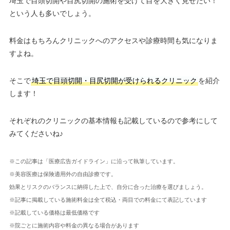
埼玉で目頭切開や目尻切開の施術を受けて目を大きく見せたい！
という人も多いでしょう。
料金はもちろんクリニックへのアクセスや診療時間も気になりま
すよね。
そこで
埼玉で目頭切開・目尻切開が受けられるクリニック
を紹介
します！
それぞれのクリニックの基本情報も記載しているので参考にして
みてくださいね♪
※この記事は「医療広告ガイドライン」に沿って執筆しています。
※美容医療は保険適用外の自由診療です。
効果とリスクのバランスに納得した上で、自分に合った治療を選びましょう。
※記事に掲載している施術料金は全て税込・両目での料金にて表記しています
※記載している価格は最低価格です
※院ごとに施術内容や料金の異なる場合があります