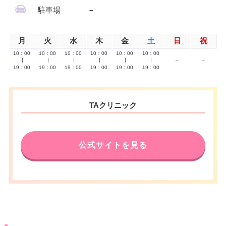
駐車場
–
月
火
水
木
金
土
日
祝
10：00
10：00
10：00
10：00
10：00
10：00
∣
∣
∣
∣
∣
∣
–
–
19：00
19：00
19：00
19：00
19：00
19：00
TAクリニック
公式サイトを見る