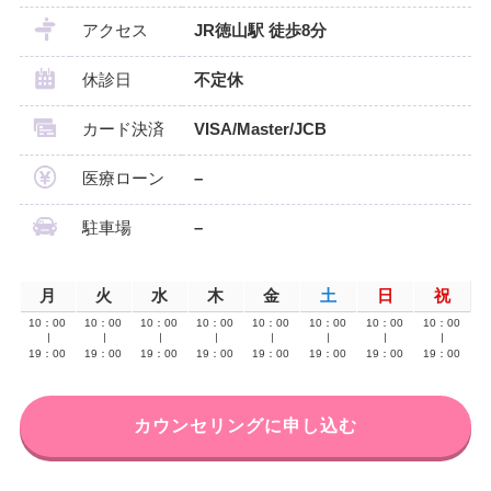
アクセス
JR徳山駅 徒歩8分
休診日
不定休
カード決済
VISA/Master/JCB
医療ローン
–
駐車場
–
月
火
水
木
金
土
日
祝
10：00
10：00
10：00
10：00
10：00
10：00
10：00
10：00
∣
∣
∣
∣
∣
∣
∣
∣
19：00
19：00
19：00
19：00
19：00
19：00
19：00
19：00
カウンセリングに申し込む