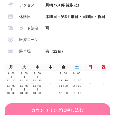
アクセス
川崎バス停 徒歩2分
休診日
木曜日・第3土曜日・日曜日・祝日
カード決済
可
医療ローン
–
駐車場
有（12台）
月
火
水
木
金
土
日
祝
9：00
9：00
9：00
9：00
9：00
∣
∣
∣
∣
∣
12：30
12：30
12：30
12：30
12：30
–
–
–
14：00
14：00
14：00
14：00
14：00
∣
∣
∣
∣
∣
18：00
18：00
18：00
18：00
18：00
カウンセリングに申し込む