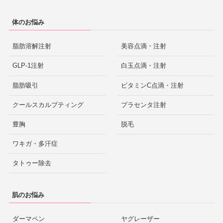
体のお悩み
脂肪溶解注射
美容点滴・注射
GLP-1注射
白玉点滴・注射
脂肪吸引
ビタミンC点滴・注射
クールスカルプティング
プラセンタ注射
豊胸
脱毛
ワキガ・多汗症
タトゥー除去
肌のお悩み
ダーマペン
ヤグレーザー