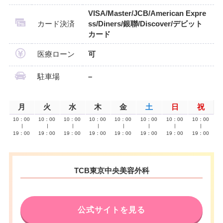
VISA/Master/JCB/American Expre
カード決済
ss/Diners/銀聯/Discover/デビット
カード
医療ローン
可
駐車場
–
月
火
水
木
金
土
日
祝
10：00
10：00
10：00
10：00
10：00
10：00
10：00
10：00
∣
∣
∣
∣
∣
∣
∣
∣
19：00
19：00
19：00
19：00
19：00
19：00
19：00
19：00
TCB東京中央美容外科
公式サイトを見る