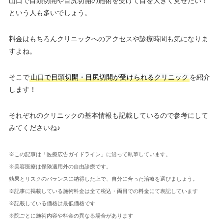
山口で目頭切開や目尻切開の施術を受けて目を大きく見せたい！
という人も多いでしょう。
料金はもちろんクリニックへのアクセスや診療時間も気になりま
すよね。
そこで
山口で目頭切開・目尻切開が受けられるクリニック
を紹介
します！
それぞれのクリニックの基本情報も記載しているので参考にして
みてくださいね♪
※この記事は「医療広告ガイドライン」に沿って執筆しています。
※美容医療は保険適用外の自由診療です。
効果とリスクのバランスに納得した上で、自分に合った治療を選びましょう。
※記事に掲載している施術料金は全て税込・両目での料金にて表記しています
※記載している価格は最低価格です
※院ごとに施術内容や料金の異なる場合があります