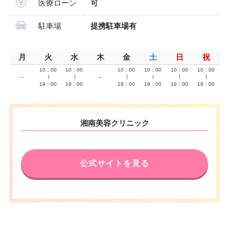
医療ローン
可
駐車場
提携駐車場有
月
火
水
木
金
土
日
祝
10：00
10：00
10：00
10：00
10：00
10：00
–
∣
∣
–
∣
∣
∣
∣
19：00
19：00
19：00
19：00
19：00
19：00
湘南美容クリニック
公式サイトを見る