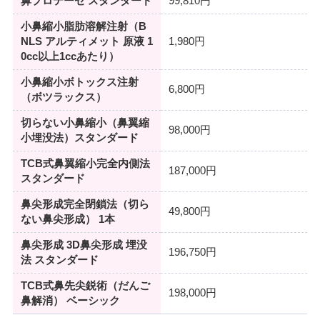
鼻プロテーゼ スタンダード
99,810円
小鼻縮小脂肪溶解注射（B
NLS アルティメット 原液 1
1,980円
0cc以上1ccあたり）
小鼻縮小ボトックス注射
6,800円
（ボツラックス）
切らない小鼻縮小（鼻翼縮
98,000円
小埋没法）スタンダード
TCB式鼻翼縮小完全内側法
187,000円
スタンダード
鼻尖形成完全閉鎖法（切ら
49,800円
ない鼻尖形成） 1本
鼻尖形成 3D鼻尖形成 埋没
196,750円
法 スタンダード
TCB式鼻先尖鋭術（だんご
198,000円
鼻解消） ベーシック