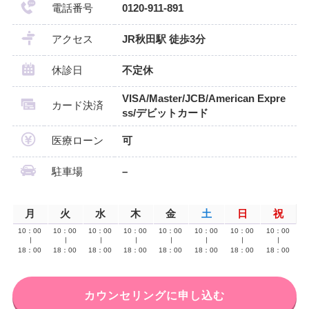
電話番号
0120-911-891
アクセス
JR秋田駅 徒歩3分
休診日
不定休
VISA/Master/JCB/American Expre
カード決済
ss/デビットカード
医療ローン
可
駐車場
–
月
火
水
木
金
土
日
祝
10：00
10：00
10：00
10：00
10：00
10：00
10：00
10：00
∣
∣
∣
∣
∣
∣
∣
∣
18：00
18：00
18：00
18：00
18：00
18：00
18：00
18：00
カウンセリングに申し込む