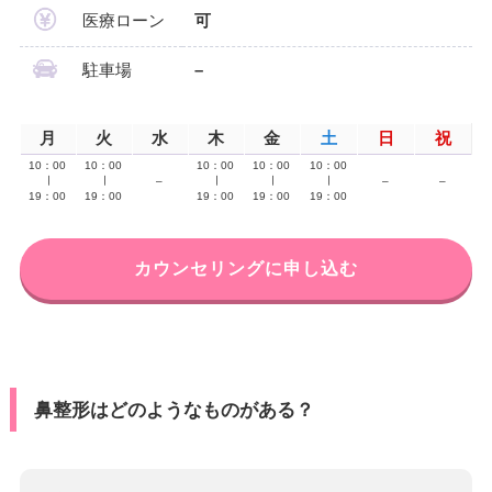
医療ローン
可
駐車場
–
月
火
水
木
金
土
日
祝
10：00
10：00
10：00
10：00
10：00
∣
∣
–
∣
∣
∣
–
–
19：00
19：00
19：00
19：00
19：00
カウンセリングに申し込む
鼻整形はどのようなものがある？