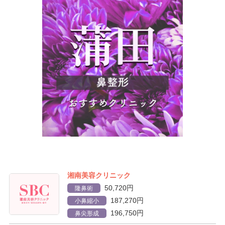
湘南美容クリニック
50,720円
隆鼻術
187,270円
小鼻縮小
196,750円
鼻尖形成