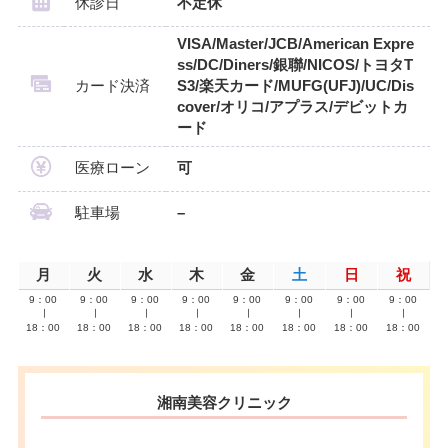
休診日
不定休
VISA/Master/JCB/American Expre
ss/DC/Diners/銀聯/NICOS/トヨタT
カード決済
S3/楽天カード/MUFG(UFJ)/UC/Dis
cover/オリコ/アプラス/デビットカ
ード
医療ローン
可
駐車場
–
月
火
水
木
金
土
日
祝
9：00
9：00
9：00
9：00
9：00
9：00
9：00
9：00
∣
∣
∣
∣
∣
∣
∣
∣
18：00
18：00
18：00
18：00
18：00
18：00
18：00
18：00
湘南美容クリニック