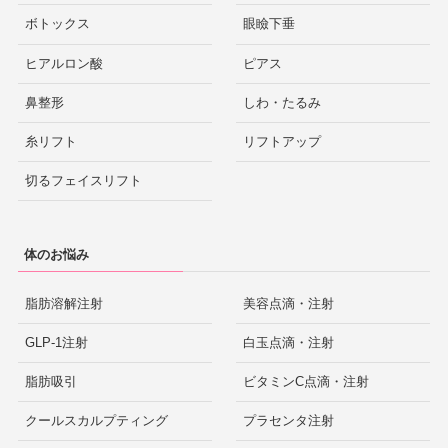
ボトックス
眼瞼下垂
ヒアルロン酸
ピアス
鼻整形
しわ・たるみ
糸リフト
リフトアップ
切るフェイスリフト
体のお悩み
脂肪溶解注射
美容点滴・注射
GLP-1注射
白玉点滴・注射
脂肪吸引
ビタミンC点滴・注射
クールスカルプティング
プラセンタ注射