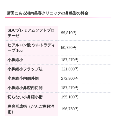
蒲田にある湘南美容クリニックの鼻整形の料金
SBCプレミアムソフトプロ
99,810円
テーゼ
ヒアルロン酸 ウルトラディ
50,720円
ープ 1cc
小鼻縮小
187,270円
小鼻縮小フラップ法
321,690円
小鼻縮小内側外側
272,800円
小鼻縮小鼻腔内切開
187,270円
切らない小鼻縮小術
195,100円
鼻尖形成術（だんご鼻解消
196,750円
術）