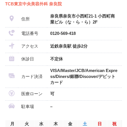
TCB東京中央美容外科 奈良院
奈良県奈良市小西町21-1 小西町商
住所
業ビル（な・ら・ら）2F
電話番号
0120-569-418
アクセス
近鉄奈良駅 徒歩2分
休診日
不定休
VISA/Master/JCB/American Expre
カード決済
ss/Diners/銀聯/Discover/デビット
カード
医療ローン
可
駐車場
–
月
火
水
木
金
土
日
祝