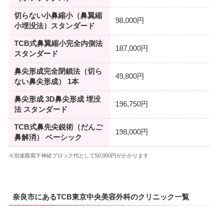
切らない小鼻縮小（鼻翼縮
98,000円
小埋没法）スタンダード
TCB式鼻翼縮小完全内側法
187,000円
スタンダード
鼻尖形成完全閉鎖法（切ら
49,800円
ない鼻尖形成） 1本
鼻尖形成 3D鼻尖形成 埋没
196,750円
法 スタンダード
TCB式鼻先尖鋭術（だんご
198,000円
鼻解消） ベーシック
※別途眼窩下神経ブロック代として50,000円がかかります
奈良市にあるTCB東京中央美容外科のクリニック一覧