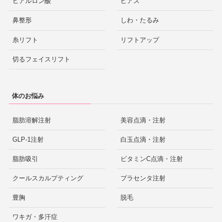
ヒアルロン酸
ピアス
鼻整形
しわ・たるみ
糸リフト
リフトアップ
切るフェイスリフト
体のお悩み
脂肪溶解注射
美容点滴・注射
GLP-1注射
白玉点滴・注射
脂肪吸引
ビタミンC点滴・注射
クールスカルプティング
プラセンタ注射
豊胸
脱毛
ワキガ・多汗症