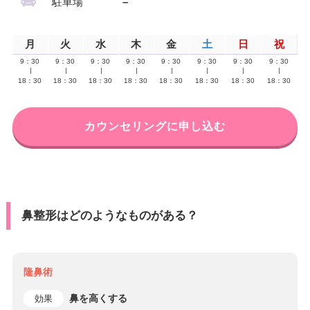
駐車場
–
月
火
水
木
金
土
日
祝
9：30
9：30
9：30
9：30
9：30
9：30
9：30
9：30
∣
∣
∣
∣
∣
∣
∣
∣
18：30
18：30
18：30
18：30
18：30
18：30
18：30
18：30
カウンセリングに申し込む
鼻整形はどのようなものがある？
隆鼻術
鼻を高くする
効果