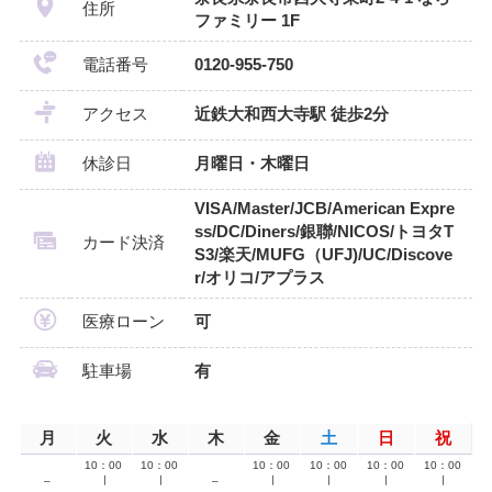
住所
ファミリー 1F
電話番号
0120-955-750
アクセス
近鉄大和西大寺駅 徒歩2分
休診日
月曜日・木曜日
VISA/Master/JCB/American Expre
ss/DC/Diners/銀聯/NICOS/トヨタT
カード決済
S3/楽天/MUFG（UFJ)/UC/Discove
r/オリコ/アプラス
医療ローン
可
駐車場
有
月
火
水
木
金
土
日
祝
10：00
10：00
10：00
10：00
10：00
10：00
–
∣
∣
–
∣
∣
∣
∣