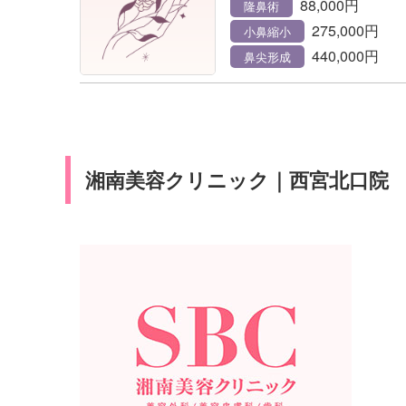
88,000円
隆鼻術
275,000円
小鼻縮小
440,000円
鼻尖形成
湘南美容クリニック｜西宮北口院