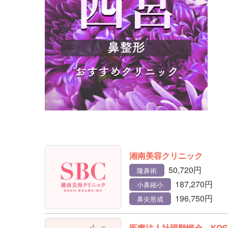
湘南美容クリニック
50,720円
隆鼻術
187,270円
小鼻縮小
196,750円
鼻尖形成
医療法人社団順惺会 KOS