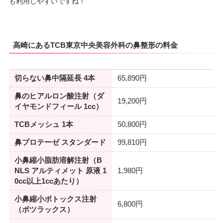
も利用しやすいですね！
高崎にあるTCB東京中央美容外科の鼻整形の料金
切らない鼻中隔延長 4本
65,890円
鼻のヒアルロン酸注射（ダ
19,200円
イヤモンドフィール 1cc）
TCBメッシュ 1本
50,800円
鼻プロテーゼ スタンダード
99,810円
小鼻縮小脂肪溶解注射（B
NLS アルティメット 原液 1
1,980円
0cc以上1ccあたり）
小鼻縮小ボトックス注射
6,800円
（ボツラックス）