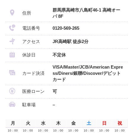
群馬県高崎市八島町46-1 高崎オー
住所
パ 8F
電話番号
0120-569-265
アクセス
JR高崎駅 徒歩2分
休診日
不定休
VISA/Master/JCB/American Expre
カード決済
ss/Diners/銀聯/Discover/デビット
カード
医療ローン
可
駐車場
–
月
火
水
木
金
土
日
祝
10：00
10：00
10：00
10：00
10：00
10：00
10：00
10：00