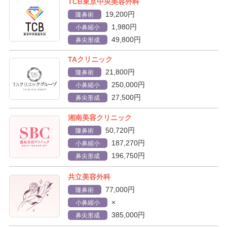
TCB東京中央美容外科
19,200円
隆鼻術
1,980円
小鼻縮小
49,800円
鼻尖形成
TAクリニック
21,800円
隆鼻術
250,000円
小鼻縮小
27,500円
鼻尖形成
湘南美容クリニック
50,720円
隆鼻術
187,270円
小鼻縮小
196,750円
鼻尖形成
共立美容外科
77,000円
隆鼻術
×
小鼻縮小
385,000円
鼻尖形成