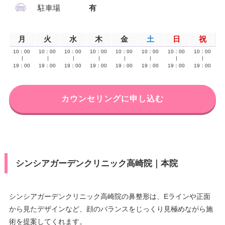
駐車場
有
月
火
水
木
金
土
日
祝
10：00
10：00
10：00
10：00
10：00
10：00
10：00
10：00
∣
∣
∣
∣
∣
∣
∣
∣
19：00
19：00
19：00
19：00
19：00
19：00
19：00
19：00
カウンセリングに申し込む
シンシアガーデンクリニック高崎院｜本院
シンシアガーデンクリニック高崎院の鼻整形は、Eラインや正面
から見たデザインなど、顔のバランスをじっくり見極めながら施
術を提案してくれます。