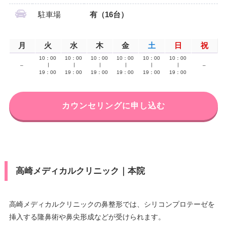
駐車場
有（16台）
月
火
水
木
金
土
日
祝
10：00
10：00
10：00
10：00
10：00
10：00
–
∣
∣
∣
∣
∣
∣
–
19：00
19：00
19：00
19：00
19：00
19：00
カウンセリングに申し込む
高崎メディカルクリニック｜本院
高崎メディカルクリニックの鼻整形では、シリコンプロテーゼを
挿入する隆鼻術や鼻尖形成などが受けられます。