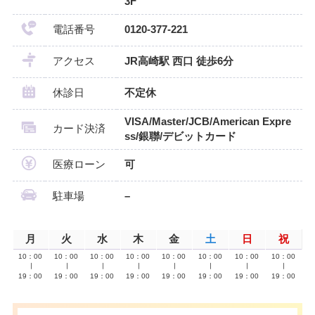
3F
電話番号
0120-377-221
アクセス
JR高崎駅 西口 徒歩6分
休診日
不定休
VISA/Master/JCB/American Expre
カード決済
ss/銀聯/デビットカード
医療ローン
可
駐車場
–
月
火
水
木
金
土
日
祝
10：00
10：00
10：00
10：00
10：00
10：00
10：00
10：00
∣
∣
∣
∣
∣
∣
∣
∣
19：00
19：00
19：00
19：00
19：00
19：00
19：00
19：00