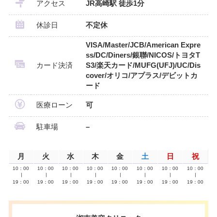
アクセス
JR高崎駅 徒歩1分
休診日
不定休
VISA/Master/JCB/American Expre
ss/DC/Diners/銀聯/NICOS/トヨタT
カード決済
S3/楽天カード/MUFG(UFJ)/UC/Dis
cover/オリコ/アプラス/デビットカ
ード
医療ローン
可
駐車場
–
月
火
水
木
金
土
日
祝
10：00
10：00
10：00
10：00
10：00
10：00
10：00
10：00
∣
∣
∣
∣
∣
∣
∣
∣
19：00
19：00
19：00
19：00
19：00
19：00
19：00
19：00