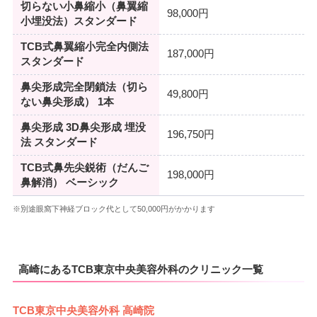
切らない小鼻縮小（鼻翼縮
98,000円
小埋没法）スタンダード
TCB式鼻翼縮小完全内側法
187,000円
スタンダード
鼻尖形成完全閉鎖法（切ら
49,800円
ない鼻尖形成） 1本
鼻尖形成 3D鼻尖形成 埋没
196,750円
法 スタンダード
TCB式鼻先尖鋭術（だんご
198,000円
鼻解消） ベーシック
※別途眼窩下神経ブロック代として50,000円がかかります
高崎にあるTCB東京中央美容外科のクリニック一覧
TCB東京中央美容外科 高崎院