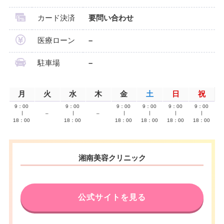
カード決済
要問い合わせ
医療ローン
–
駐車場
–
月
火
水
木
金
土
日
祝
9：00
9：00
9：00
9：00
9：00
9：00
∣
–
∣
–
∣
∣
∣
∣
18：00
18：00
18：00
18：00
18：00
18：00
湘南美容クリニック
公式サイトを見る