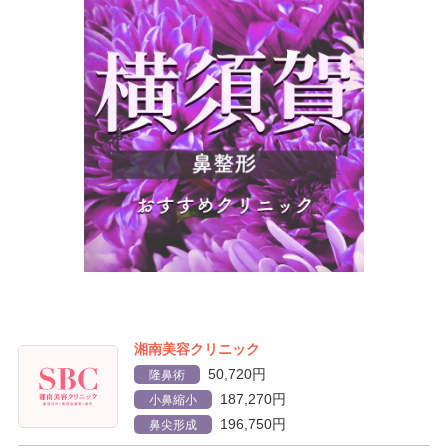
湘南美容クリニック
50,720円
隆鼻術
187,270円
小鼻縮小
196,750円
鼻尖形成