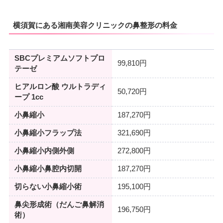
横須賀にある湘南美容クリニックの鼻整形の料金
SBCプレミアムソフトプロ
99,810円
テーゼ
ヒアルロン酸 ウルトラディ
50,720円
ープ 1cc
小鼻縮小
187,270円
小鼻縮小フラップ法
321,690円
小鼻縮小内側外側
272,800円
小鼻縮小鼻腔内切開
187,270円
切らない小鼻縮小術
195,100円
鼻尖形成術（だんご鼻解消
196,750円
術）