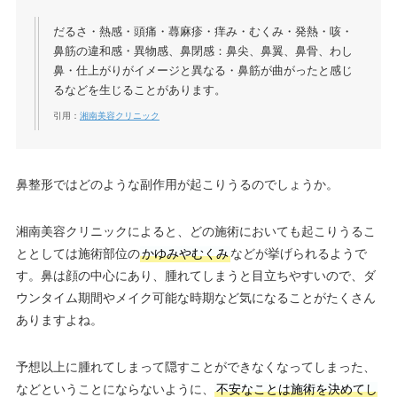
だるさ・熱感・頭痛・蕁麻疹・痒み・むくみ・発熱・咳・
鼻筋の違和感・異物感、鼻閉感：鼻尖、鼻翼、鼻骨、わし
鼻・仕上がりがイメージと異なる・鼻筋が曲がったと感じ
るなどを生じることがあります。
引用：
湘南美容クリニック
鼻整形ではどのような副作用が起こりうるのでしょうか。
湘南美容クリニックによると、どの施術においても起こりうるこ
ととしては施術部位の
かゆみやむくみ
などが挙げられるようで
す。鼻は顔の中心にあり、腫れてしまうと目立ちやすいので、ダ
ウンタイム期間やメイク可能な時期など気になることがたくさん
ありますよね。
予想以上に腫れてしまって隠すことができなくなってしまった、
などということにならないように、
不安なことは施術を決めてし