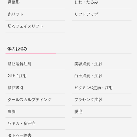
鼻整形
しわ・たるみ
糸リフト
リフトアップ
切るフェイスリフト
体のお悩み
脂肪溶解注射
美容点滴・注射
GLP-1注射
白玉点滴・注射
脂肪吸引
ビタミンC点滴・注射
クールスカルプティング
プラセンタ注射
豊胸
脱毛
ワキガ・多汗症
タトゥー除去