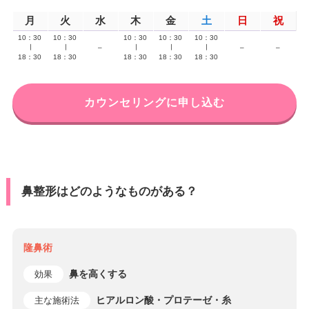
月
火
水
木
金
土
日
祝
10：30
10：30
10：30
10：30
10：30
∣
∣
–
∣
∣
∣
–
–
18：30
18：30
18：30
18：30
18：30
カウンセリングに申し込む
鼻整形はどのようなものがある？
隆鼻術
鼻を高くする
効果
ヒアルロン酸・プロテーゼ・糸
主な施術法