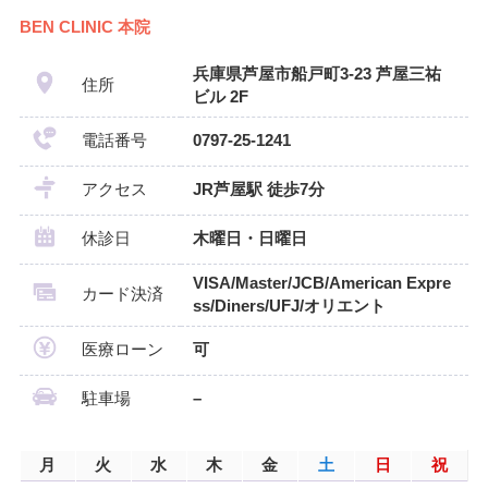
BEN CLINIC 本院
兵庫県芦屋市船戸町3-23 芦屋三祐
住所
ビル 2F
電話番号
0797-25-1241
アクセス
JR芦屋駅 徒歩7分
休診日
木曜日・日曜日
VISA/Master/JCB/American Expre
カード決済
ss/Diners/UFJ/オリエント
医療ローン
可
駐車場
–
月
火
水
木
金
土
日
祝