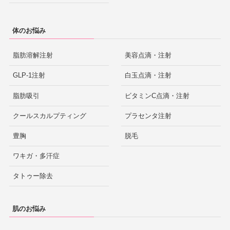
体のお悩み
脂肪溶解注射
美容点滴・注射
GLP-1注射
白玉点滴・注射
脂肪吸引
ビタミンC点滴・注射
クールスカルプティング
プラセンタ注射
豊胸
脱毛
ワキガ・多汗症
タトゥー除去
肌のお悩み