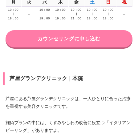
月
火
水
木
金
土
日
祝
10：00
10：00
10：00
10：00
10：00
10：00
∣
–
∣
∣
∣
∣
∣
–
19：00
19：00
19：00
21：00
19：00
19：00
カウンセリングに申し込む
芦屋グランデクリニック｜本院
芦屋にある芦屋グランデクリニックは、一人ひとりに合った治療
を重視する美容クリニックです。
施術プランの中には、くすみやしわの改善に役立つ「イタリアン
ピーリング」がありますよ。