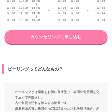
10：00
10：00
10：00
10：00
10：00
10：00
∣
∣
∣
∣
∣
∣
13：00
13：00
13：00
13：00
13：00
13：00
–
–
14：30
14：30
14：30
14：30
14：00
14：00
∣
∣
∣
∣
∣
∣
18：00
18：00
18：00
18：00
17：00
17：00
カウンセリングに申し込む
ピーリングってどんなもの？
ピーリングとは薬剤をお肌に直接塗り、表面の角質層を化
学反応で剥離させ、
古い角質や汚れを除去する治療です。
皮膚表面の古い角質や毛穴に詰まった汚れを取り除き、新