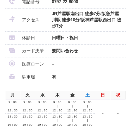
電話番号
0797-22-8000
JR芦屋駅南出口 徒歩7分/阪急芦屋
アクセス
川駅 徒歩10分/阪神芦屋駅西出口 徒
歩7分
休診日
日曜日・祝日
カード決済
要問い合わせ
医療ローン
–
駐車場
有
月
火
水
木
金
土
日
祝
9：00
9：00
9：00
9：00
9：00
9：00
∣
∣
∣
∣
∣
∣
12：30
12：30
12：30
12：30
12：30
12：30
–
–
13：30
13：30
13：30
13：30
13：30
13：30
∣
∣
∣
∣
∣
∣
19：00
19：00
19：00
19：00
19：00
15：00