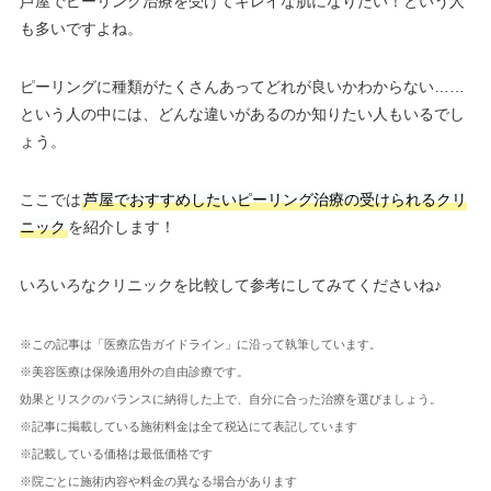
芦屋でピーリング治療を受けてキレイな肌になりたい！という人
も多いですよね。
ピーリングに種類がたくさんあってどれが良いかわからない……
という人の中には、どんな違いがあるのか知りたい人もいるでし
ょう。
ここでは
芦屋でおすすめしたいピーリング治療の受けられるクリ
ニック
を紹介します！
いろいろなクリニックを比較して参考にしてみてくださいね♪
※この記事は「医療広告ガイドライン」に沿って執筆しています。
※美容医療は保険適用外の自由診療です。
効果とリスクのバランスに納得した上で、自分に合った治療を選びましょう。
※記事に掲載している施術料金は全て税込にて表記しています
※記載している価格は最低価格です
※院ごとに施術内容や料金の異なる場合があります