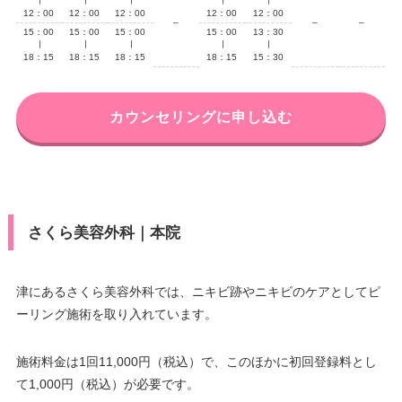
∣
∣
∣
∣
∣
12：00
12：00
12：00
12：00
12：00
–
–
–
15：00
15：00
15：00
15：00
13：30
∣
∣
∣
∣
∣
18：15
18：15
18：15
18：15
15：30
カウンセリングに申し込む
さくら美容外科｜本院
津にあるさくら美容外科では、ニキビ跡やニキビのケアとしてピ
ーリング施術を取り入れています。
施術料金は1回11,000円（税込）で、このほかに初回登録料とし
て1,000円（税込）が必要です。