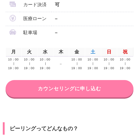
カード決済
可
医療ローン
–
駐車場
–
月
火
水
木
金
土
日
祝
10：00
10：00
10：00
10：00
10：00
10：00
10：00
∣
∣
∣
–
∣
∣
∣
∣
19：00
19：00
19：00
19：00
19：00
19：00
19：00
カウンセリングに申し込む
ピーリングってどんなもの？