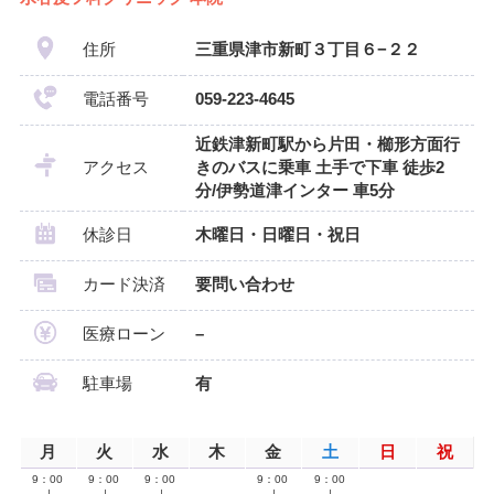
住所
三重県津市新町３丁目６−２２
電話番号
059-223-4645
近鉄津新町駅から片田・櫛形方面行
アクセス
きのバスに乗車 土手で下車 徒歩2
分/伊勢道津インター 車5分
休診日
木曜日・日曜日・祝日
カード決済
要問い合わせ
医療ローン
–
駐車場
有
月
火
水
木
金
土
日
祝
9：00
9：00
9：00
9：00
9：00