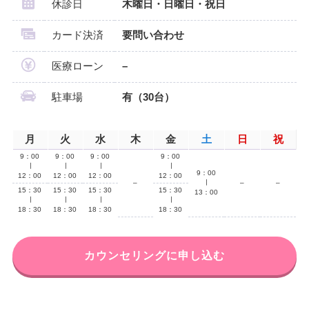
休診日
木曜日・日曜日・祝日
カード決済
要問い合わせ
医療ローン
–
駐車場
有（30台）
月
火
水
木
金
土
日
祝
9：00
9：00
9：00
9：00
∣
∣
∣
∣
9：00
12：00
12：00
12：00
12：00
–
∣
–
–
15：30
15：30
15：30
15：30
13：00
∣
∣
∣
∣
18：30
18：30
18：30
18：30
カウンセリングに申し込む