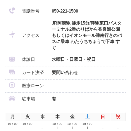
電話番号
059-221-1500
JR阿漕駅 徒歩15分/津駅東口バスタ
ーミナル2番のりばから香良洲公園
アクセス
もしくはイオンモール津南行きのバ
スに乗車 わたうちちょうで下車 す
ぐ
休診日
水曜日・日曜日・祝日
カード決済
要問い合わせ
医療ローン
–
駐車場
有
月
火
水
木
金
土
日
祝
10：00
10：00
10：00
10：00
10：00
∣
∣
–
∣
∣
∣
–
–