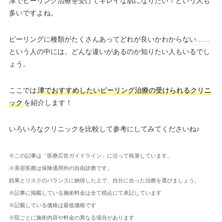
津でピーリング治療を受けてキレイな肌になりたい！という人も
多いですよね。
ピーリングに種類がたくさんあってどれが良いかわからない……
という人の中には、どんな違いがあるのか知りたい人もいるでし
ょう。
ここでは
津でおすすめしたいピーリング治療の受けられるクリニ
ック
を紹介します！
いろいろなクリニックを比較して参考にしてみてくださいね♪
※この記事は「医療広告ガイドライン」に沿って執筆しています。
※美容医療は保険適用外の自由診療です。
効果とリスクのバランスに納得した上で、自分に合った治療を選びましょう。
※記事に掲載している施術料金は全て税込にて表記しています
※記載している価格は最低価格です
※院ごとに施術内容や料金の異なる場合があります