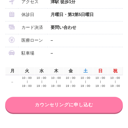
アクセス
津駅 徒歩1分
休診日
月曜日・第3第5日曜日
カード決済
要問い合わせ
医療ローン
–
駐車場
–
月
火
水
木
金
土
日
祝
10：00
10：00
10：00
10：00
10：00
10：00
10：00
–
∣
∣
∣
∣
∣
∣
∣
19：00
19：00
19：00
19：00
19：00
19：00
19：00
カウンセリングに申し込む