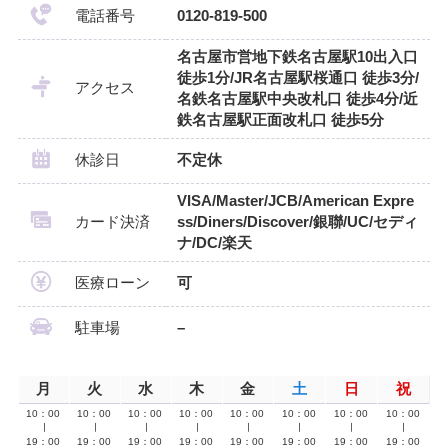
電話番号
0120-819-500
名古屋市営地下鉄名古屋駅10出入口
徒歩1分/JR名古屋駅桜通口 徒歩3分/
アクセス
名鉄名古屋駅中央改札口 徒歩4分/近
鉄名古屋駅正面改札口 徒歩5分
休診日
不定休
VISA/Master/JCB/American Expre
カード決済
ss/Diners/Discover/銀聯/UC/セディ
ナ/DC/楽天
医療ローン
可
駐車場
–
月
火
水
木
金
土
日
祝
10：00
10：00
10：00
10：00
10：00
10：00
10：00
10：00
∣
∣
∣
∣
∣
∣
∣
∣
19：00
19：00
19：00
19：00
19：00
19：00
19：00
19：00