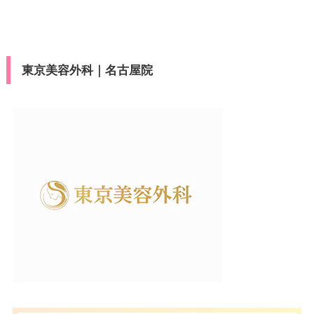
COS
VISA/Master/JCB/Diners/Ameri
医療ロー
可
カード決
can Express/Discover/銀聯/MU
ン
済
FGカード/DC/三菱UFJNICOS/NI
東京美容外科｜名古屋院
COS
駐車場
–
医療ロー
可
ン
月
火
水
木
金
土
日
祝
10：00
10：00
10：00
10：00
10：00
10：00
10：00
10：00
駐車場
–
∣
∣
∣
∣
∣
∣
∣
∣
19：00
19：00
19：00
19：00
19：00
19：00
19：00
19：00
月
火
水
木
金
土
日
祝
10：00
10：00
10：00
10：00
10：00
10：00
10：00
10：00
∣
∣
∣
∣
∣
∣
∣
∣
19：00
19：00
19：00
19：00
19：00
19：00
19：00
19：00