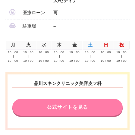
天/セディナ
医療ローン
可
駐車場
–
月
火
水
木
金
土
日
祝
10：00
10：00
10：00
10：00
10：00
10：00
10：00
10：00
∣
∣
∣
∣
∣
∣
∣
∣
19：00
19：00
19：00
19：00
19：00
19：00
19：00
19：00
品川スキンクリニック美容皮フ科
公式サイトを見る