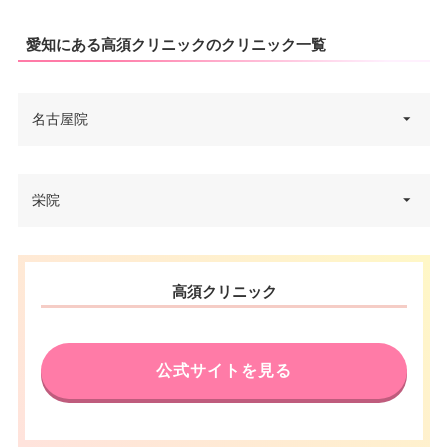
愛知にある高須クリニックのクリニック一覧
名古屋院
愛知県名古屋市中村区名駅4-7-1
栄院
住所
ミッドランドスクエア 8F
電話番号
0120-558725
愛知県名古屋市中区錦3-17-10 錦
住所
高須クリニック
三ビル 7F
アクセス
JR名古屋駅 徒歩3〜5分
電話番号
0120-558725
休診日
不定休
公式サイトを見る
名古屋市営地下鉄栄駅1番出口 徒
VISA/Master/JCB/Diners/Ameri
アクセス
歩1分
カード決
can Express/Discover/銀聯/MU
済
FGカード/DC/三菱UFJNICOS/NI
休診日
不定休