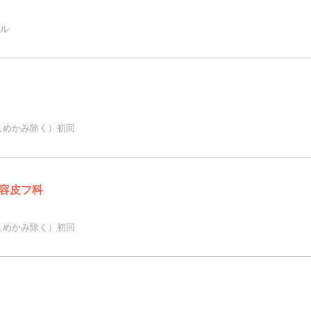
ール
こめかみ除く）初回
容皮フ科
こめかみ除く）初回