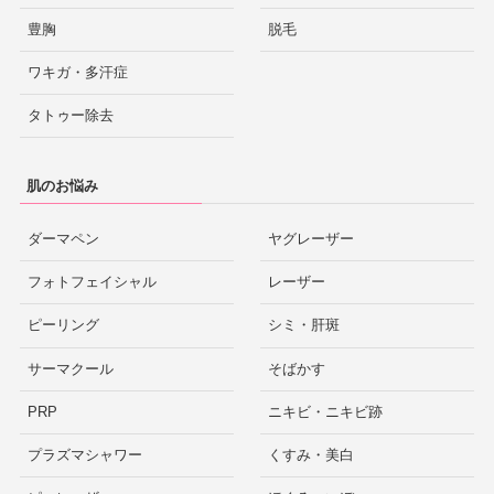
豊胸
脱毛
ワキガ・多汗症
タトゥー除去
肌のお悩み
ダーマペン
ヤグレーザー
フォトフェイシャル
レーザー
ピーリング
シミ・肝斑
サーマクール
そばかす
PRP
ニキビ・ニキビ跡
プラズマシャワー
くすみ・美白