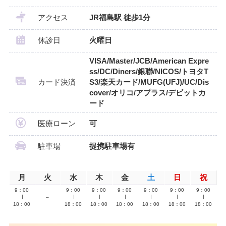
アクセス
JR福島駅 徒歩1分
休診日
火曜日
VISA/Master/JCB/American Expre
ss/DC/Diners/銀聯/NICOS/トヨタT
カード決済
S3/楽天カード/MUFG(UFJ)/UC/Dis
cover/オリコ/アプラス/デビットカ
ード
医療ローン
可
駐車場
提携駐車場有
月
火
水
木
金
土
日
祝
9：00
9：00
9：00
9：00
9：00
9：00
9：00
∣
–
∣
∣
∣
∣
∣
∣
18：00
18：00
18：00
18：00
18：00
18：00
18：00