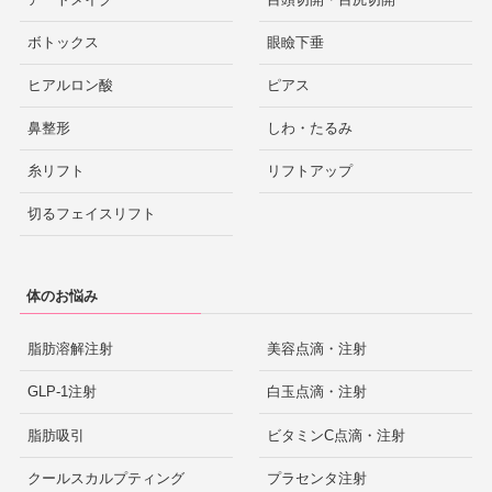
ボトックス
眼瞼下垂
ヒアルロン酸
ピアス
鼻整形
しわ・たるみ
糸リフト
リフトアップ
切るフェイスリフト
体のお悩み
脂肪溶解注射
美容点滴・注射
GLP-1注射
白玉点滴・注射
脂肪吸引
ビタミンC点滴・注射
クールスカルプティング
プラセンタ注射