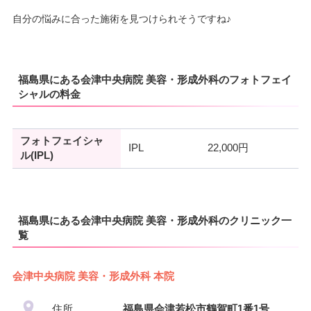
月
火
水
木
金
土
日
祝
自分の悩みに合った施術を見つけられそうですね♪
–
–
–
–
–
–
–
–
福島県にある会津中央病院 美容・形成外科のフォトフェイ
シャルの料金
フォトフェイシャ
IPL
22,000円
ル(IPL)
福島県にある会津中央病院 美容・形成外科のクリニック一
覧
会津中央病院 美容・形成外科 本院
住所
福島県会津若松市鶴賀町1番1号