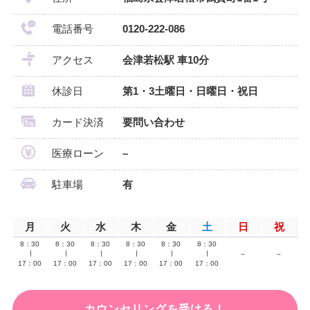
電話番号
0120-222-086
アクセス
会津若松駅 車10分
休診日
第1・3土曜日・日曜日・祝日
カード決済
要問い合わせ
医療ローン
–
駐車場
有
月
火
水
木
金
土
日
祝
8：30
8：30
8：30
8：30
8：30
8：30
∣
∣
∣
∣
∣
∣
–
–
17：00
17：00
17：00
17：00
17：00
17：00
カウンセリングを受ける！