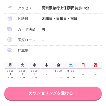
アクセス
阿武隈急行上保原駅 徒歩18分
休診日
木曜日・日曜日・祝日
カード決済
可
医療ローン
–
駐車場
–
月
火
水
木
金
土
日
祝
8：30
8：30
8：30
8：30
8：30
∣
∣
∣
–
∣
∣
–
–
19：00
19：00
19：00
19：00
14：00
カウンセリングを受ける！