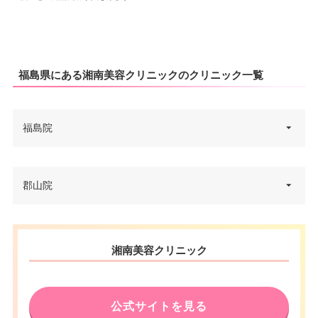
福島県にある湘南美容クリニックのクリニック一覧
福島院
福島県福島市栄町6-1 メディア
郡山院
住所
シティ エスタ 4F
電話番号
0120-979-430
福島県郡山市駅前一丁目16番7号
住所
湘南美容クリニック
アティ郡山 8F
アクセス
JR福島駅 徒歩1分
電話番号
0120-239-140
休診日
火曜日
公式サイトを見る
アクセス
JR郡山駅西口 徒歩3分