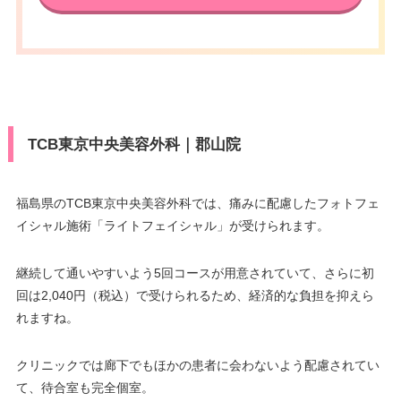
VISA/Master/JCB/American Ex
press/DC/Diners/銀聯/NICOS/ト
カード決
休診日
月曜日・木曜日
ヨタTS3/楽天カード/MUFG(UF
済
J)/UC/Discover/オリコ/アプラス/
VISA/Master/JCB/American Ex
デビットカード
press/DC/Diners/銀聯/NICOS/ト
カード決
医療ロー
ヨタTS3/楽天カード/MUFG(UF
可
済
ン
J)/UC/Discover/オリコ/アプラス/
TCB東京中央美容外科｜郡山院
デビットカード
駐車場
提携駐車場有
医療ロー
可
ン
福島県のTCB東京中央美容外科では、痛みに配慮したフォトフェ
月
火
水
木
金
土
日
祝
イシャル施術「ライトフェイシャル」が受けられます。
駐車場
提携駐車場有
9：00
9：00
9：00
9：00
9：00
9：00
9：00
∣
–
∣
∣
∣
∣
∣
∣
18：00
18：00
18：00
18：00
18：00
18：00
18：00
継続して通いやすいよう5回コースが用意されていて、さらに初
月
火
水
木
金
土
日
祝
回は2,040円（税込）で受けられるため、経済的な負担を抑えら
れますね。
10：00
10：00
10：00
10：00
10：00
10：00
–
∣
∣
–
∣
∣
∣
∣
19：00
19：00
19：00
19：00
19：00
19：00
クリニックでは廊下でもほかの患者に会わないよう配慮されてい
て、待合室も完全個室。