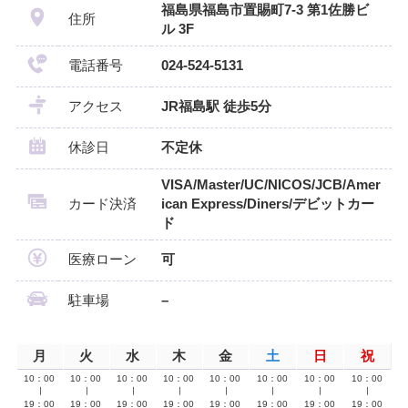
福島県福島市置賜町7-3 第1佐勝ビ
住所
ル 3F
電話番号
024-524-5131
アクセス
JR福島駅 徒歩5分
休診日
不定休
VISA/Master/UC/NICOS/JCB/Amer
カード決済
ican Express/Diners/デビットカー
ド
医療ローン
可
駐車場
–
月
火
水
木
金
土
日
祝
10：00
10：00
10：00
10：00
10：00
10：00
10：00
10：00
∣
∣
∣
∣
∣
∣
∣
∣
19：00
19：00
19：00
19：00
19：00
19：00
19：00
19：00