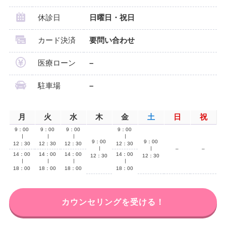
休診日
日曜日・祝日
カード決済
要問い合わせ
医療ローン
–
駐車場
–
月
火
水
木
金
土
日
祝
9：00
9：00
9：00
9：00
∣
∣
∣
∣
9：00
9：00
12：30
12：30
12：30
12：30
∣
∣
–
–
14：00
14：00
14：00
14：00
12：30
12：30
∣
∣
∣
∣
18：00
18：00
18：00
18：00
カウンセリングを受ける！