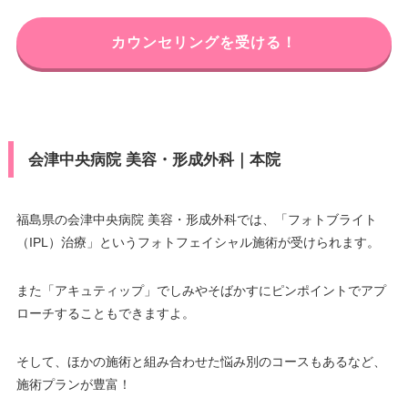
き 1F
福島県郡山市駅前3-3 2-3-10 セン
電話番号
0120-107-455
カウンセリングを受ける！
住所
トラルビル 6F
JR常磐線・磐越東線 いわき駅 徒
アクセス
電話番号
0120-107-286
歩2分
休診日
不定休
アクセス
JR郡山駅 徒歩1分
会津中央病院 美容・形成外科｜本院
JCB/DC/Visa/Master®/America
休診日
不定休
カード決
n Express/Diners/銀聯/MUFG/楽
済
天カード/UFJ/NICOS/セディナ/
JCB/DC/Visa/Master®/America
福島県の会津中央病院 美容・形成外科では、「フォトブライト
OMC/UC/デビットカード
カード決
n Express/Diners/銀聯/MUFG/楽
（IPL）治療」というフォトフェイシャル施術が受けられます。
済
天カード/UFJ/NICOS/セディナ/
医療ロー
可
OMC/UC/デビットカード
ン
また「アキュティップ」でしみやそばかすにピンポイントでアプ
医療ロー
ローチすることもできますよ。
可
駐車場
提携駐車場有
ン
駐車場
提携駐車場有
そして、ほかの施術と組み合わせた悩み別のコースもあるなど、
月
火
水
木
金
土
日
祝
施術プランが豊富！
–
–
–
–
–
–
–
–