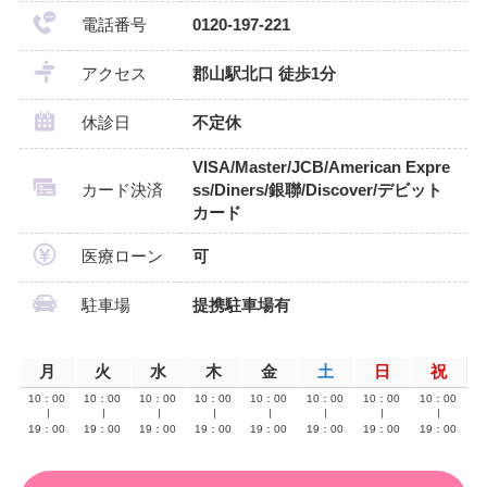
電話番号
0120-197-221
アクセス
郡山駅北口 徒歩1分
休診日
不定休
VISA/Master/JCB/American Expre
カード決済
ss/Diners/銀聯/Discover/デビット
カード
医療ローン
可
駐車場
提携駐車場有
月
火
水
木
金
土
日
祝
10：00
10：00
10：00
10：00
10：00
10：00
10：00
10：00
∣
∣
∣
∣
∣
∣
∣
∣
19：00
19：00
19：00
19：00
19：00
19：00
19：00
19：00