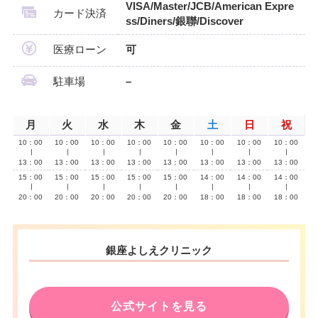
VISA/Master/JCB/American Expre
カード決済
ss/Diners/銀聯/Discover
医療ローン
可
駐車場
–
月
火
水
木
金
土
日
祝
10：00
10：00
10：00
10：00
10：00
10：00
10：00
10：00
∣
∣
∣
∣
∣
∣
∣
∣
13：00
13：00
13：00
13：00
13：00
13：00
13：00
13：00
15：00
15：00
15：00
15：00
15：00
14：00
14：00
14：00
∣
∣
∣
∣
∣
∣
∣
∣
20：00
20：00
20：00
20：00
20：00
18：00
18：00
18：00
銀座よしえクリニック
公式サイトを見る