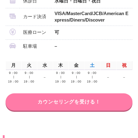
休診日
水曜日・日曜日・祝日
VISA/MasterCard/JCB/American E
カード決済
xpress/Diners/Discover
医療ローン
可
駐車場
–
月
火
水
木
金
土
日
祝
9：00
9：00
9：00
9：00
9：00
∣
∣
–
∣
∣
∣
–
–
19：00
19：00
19：00
19：00
19：00
カウンセリングを受ける！