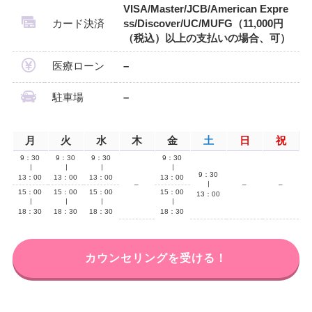
VISA/Master/JCB/American Expre
カード決済
ss/Discover/UC/MUFG（11,000円
（税込）以上の支払いの場合、可）
医療ローン
–
駐車場
–
月
火
水
木
金
土
日
祝
9：30
9：30
9：30
9：30
∣
∣
∣
∣
9：30
13：00
13：00
13：00
13：00
–
∣
–
–
15：00
15：00
15：00
15：00
13：00
∣
∣
∣
∣
18：30
18：30
18：30
18：30
カウンセリングを受ける！