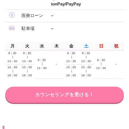
ionPay/PayPay
医療ローン
–
駐車場
–
月
火
水
木
金
土
日
祝
9：30
9：30
9：30
9：30
∣
∣
∣
∣
9：30
9：30
13：30
13：30
13：30
13：30
∣
–
∣
–
14：00
15：00
15：00
15：00
13：30
13：30
∣
∣
∣
∣
18：00
18：00
18：00
18：00
カウンセリングを受ける！