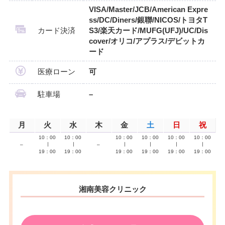
VISA/Master/JCB/American Expre
ss/DC/Diners/銀聯/NICOS/トヨタT
カード決済
S3/楽天カード/MUFG(UFJ)/UC/Dis
cover/オリコ/アプラス/デビットカ
ード
医療ローン
可
駐車場
–
月
火
水
木
金
土
日
祝
10：00
10：00
10：00
10：00
10：00
10：00
–
∣
∣
–
∣
∣
∣
∣
19：00
19：00
19：00
19：00
19：00
19：00
湘南美容クリニック