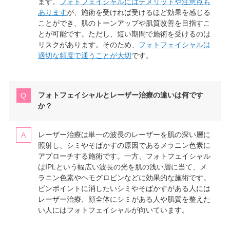
ます。
フォトフェイシャルにはデメリットや注意点も
あります
が、施術を受ければ受けるほど効果を感じる
ことができ、肌のトーンアップや肌質改善を目指すこ
とが可能です。ただし、短い期間で施術を受けるのは
リスクがあります。そのため、
フォトフェイシャルは
適切な頻度で通うことが大切
です。
フォトフェイシャルとレーザー治療の違いは何です
か？
レーザー治療は単一の波長のレーザーを肌の深い層に
照射し、シミやそばかすの原因であるメラニン色素に
アプローチする施術です。一方、フォトフェイシャル
はIPLという幅広い波長の光を肌の浅い層に当て、メ
ラニン色素やヘモグロビンなどに効果的な施術です。
ピンポイントに消したいシミやそばかすがある人には
レーザー治療、顔全体にシミがある人や肌質を整えた
い人にはフォトフェイシャルが向いています。