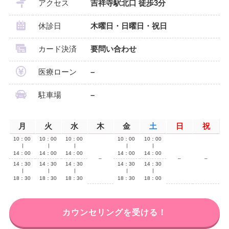
アクセス
吉祥寺駅北口 徒歩3分
休診日
木曜日・日曜日・祝日
カード決済
要問い合わせ
医療ローン
–
駐車場
–
月
火
水
木
金
土
日
祝
10：00
10：00
10：00
10：00
10：00
∣
∣
∣
∣
∣
14：00
14：00
14：00
14：00
14：00
–
–
–
14：30
14：30
14：30
14：30
14：30
∣
∣
∣
∣
∣
18：30
18：30
18：30
18：30
18：00
カウンセリングを受ける！