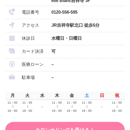
elle Blanc吉祥寺 3F
電話番号
0120-556-595
アクセス
JR吉祥寺駅北口 徒歩5分
休診日
水曜日・日曜日
カード決済
可
医療ローン
–
駐車場
–
月
火
水
木
金
土
日
祝
11：00
11：00
11：00
11：00
11：00
11：00
∣
∣
–
∣
∣
∣
–
∣
19：00
19：00
19：00
19：00
19：00
19：00
カウンセリングを受ける！