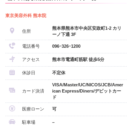
東京美容外科 熊本院
熊本県熊本市中央区安政町1-2 カリ
住所
ーノ下通 3F
電話番号
096ｰ326ｰ1200
アクセス
熊本市電通町筋駅 徒歩5分
休診日
不定休
VISA/Master/UC/NICOS/JCB/Amer
カード決済
ican Express/Diners/デビットカー
ド
医療ローン
可
駐車場
–