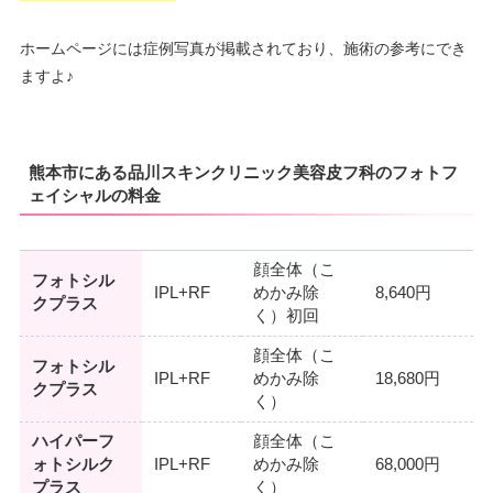
ホームページには症例写真が掲載されており、施術の参考にでき
ますよ♪
熊本市にある品川スキンクリニック美容皮フ科のフォトフ
ェイシャルの料金
顔全体（こ
フォトシル
IPL+RF
めかみ除
8,640円
クプラス
く）初回
顔全体（こ
フォトシル
IPL+RF
めかみ除
18,680円
クプラス
く）
ハイパーフ
顔全体（こ
ォトシルク
IPL+RF
めかみ除
68,000円
プラス
く）