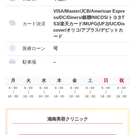
VISA/Master/JCB/American Expre
ss/DC/Diners/銀聯/NICOS/トヨタT
カード決済
S3/楽天カード/MUFG(UFJ)/UC/Dis
cover/オリコ/アプラス/デビットカ
ード
医療ローン
可
駐車場
–
月
火
水
木
金
土
日
祝
9：00
9：00
9：00
9：00
9：00
9：00
9：00
9：00
∣
∣
∣
∣
∣
∣
∣
∣
18：00
18：00
18：00
18：00
18：00
18：00
18：00
18：00
湘南美容クリニック