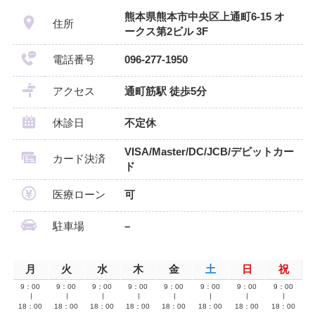
熊本県熊本市中央区上通町6-15 オ
住所
ークス第2ビル 3F
電話番号
096-277-1950
アクセス
通町筋駅 徒歩5分
休診日
不定休
VISA/Master/DC/JCB/デビットカー
カード決済
ド
医療ローン
可
駐車場
–
月
火
水
木
金
土
日
祝
9：00
9：00
9：00
9：00
9：00
9：00
9：00
9：00
∣
∣
∣
∣
∣
∣
∣
∣
18：00
18：00
18：00
18：00
18：00
18：00
18：00
18：00