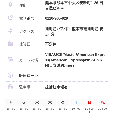
熊本県熊本市中央区安政町1-26 日
住所
吉屋ビル 4F
電話番号
0120-965-929
通町筋バス停・熊本市電通町筋 徒
アクセス
歩1分
休診日
不定休
VISA/JCB/Master/American Expre
カード決済
ss(American Express)/NISSENRE
N(日専連)/Diners
医療ローン
可
駐車場
提携駐車場有
月
火
水
木
金
土
日
祝
10：00
10：00
10：00
10：00
10：00
10：00
10：00
10：00
∣
∣
∣
∣
∣
∣
∣
∣