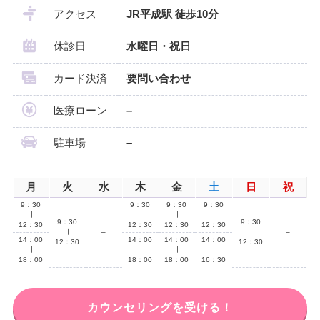
アクセス
JR平成駅 徒歩10分
休診日
水曜日・祝日
カード決済
要問い合わせ
医療ローン
–
駐車場
–
月
火
水
木
金
土
日
祝
9：30
9：30
9：30
9：30
∣
∣
∣
∣
9：30
9：30
12：30
12：30
12：30
12：30
∣
–
∣
–
14：00
14：00
14：00
14：00
12：30
12：30
∣
∣
∣
∣
18：00
18：00
18：00
16：30
カウンセリングを受ける！