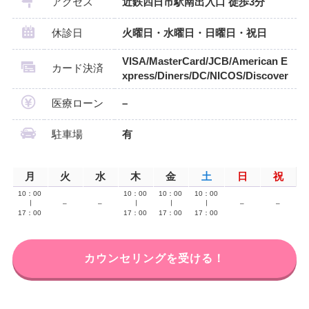
アクセス
近鉄四日市駅南出入口 徒歩3分
休診日
火曜日・水曜日・日曜日・祝日
VISA/MasterCard/JCB/American E
カード決済
xpress/Diners/DC/NICOS/Discover
医療ローン
–
駐車場
有
月
火
水
木
金
土
日
祝
10：00
10：00
10：00
10：00
∣
–
–
∣
∣
∣
–
–
17：00
17：00
17：00
17：00
カウンセリングを受ける！