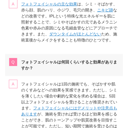
フォトフェイシャルの主な効果
は、シミ・そばかす、
赤ら顔、肌のハリ、小ジワ、毛穴の開き、
ニキビ跡
な
どの改善です。IPLという特殊な光エネルギーを肌に
照射することで、シミやそばかすの元であるメラニン
色素や赤みの原因になる毛細血管などにアプローチで
きます。また、
ダウンタイムがほとんどない
ため、施
術直後からメイクをすることも特徴のひとつです。
フォトフェイシャルは何回くらいすると効果がありま
すか？
フォトフェイシャルは1回の施術でも、そばかすや肌
のくすみなどへの効果を実感できます。ただし、シミ
を薄くしたい場合や劇的な変化を求める場合は、5回
以上フォトフェイシャルを受けることが推奨されてい
ます。
フォトフェイシャルにはデメリットや注意点も
あります
が、施術を受ければ受けるほど効果を感じる
ことができ、肌のトーンアップや肌質改善を目指すこ
とが可能です。ただし、短い期間で施術を受けるのは