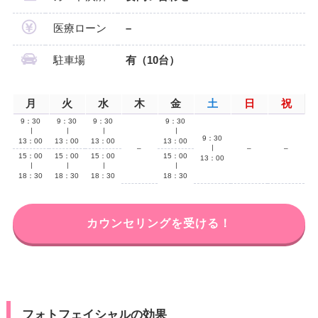
医療ローン
–
駐車場
有（10台）
月
火
水
木
金
土
日
祝
9：30
9：30
9：30
9：30
∣
∣
∣
∣
9：30
13：00
13：00
13：00
13：00
–
∣
–
–
15：00
15：00
15：00
15：00
13：00
∣
∣
∣
∣
18：30
18：30
18：30
18：30
カウンセリングを受ける！
フォトフェイシャルの効果