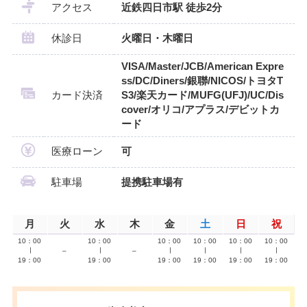
アクセス
近鉄四日市駅 徒歩2分
休診日
火曜日・木曜日
VISA/Master/JCB/American Expre
ss/DC/Diners/銀聯/NICOS/トヨタT
カード決済
S3/楽天カード/MUFG(UFJ)/UC/Dis
cover/オリコ/アプラス/デビットカ
ード
医療ローン
可
駐車場
提携駐車場有
月
火
水
木
金
土
日
祝
10：00
10：00
10：00
10：00
10：00
10：00
∣
–
∣
–
∣
∣
∣
∣
19：00
19：00
19：00
19：00
19：00
19：00