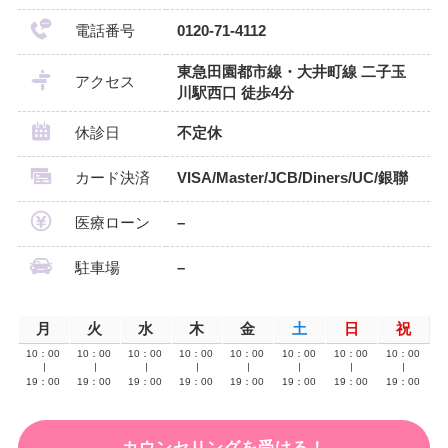
電話番号
0120-71-4112
東急田園都市線・大井町線 二子玉
アクセス
川駅西口 徒歩4分
休診日
不定休
カード決済
VISA/Master/JCB/Diners/UC/銀聯
医療ローン
–
駐車場
–
月
火
水
木
金
土
日
祝
10：00
10：00
10：00
10：00
10：00
10：00
10：00
10：00
∣
∣
∣
∣
∣
∣
∣
∣
19：00
19：00
19：00
19：00
19：00
19：00
19：00
19：00
カウンセリングを受ける！