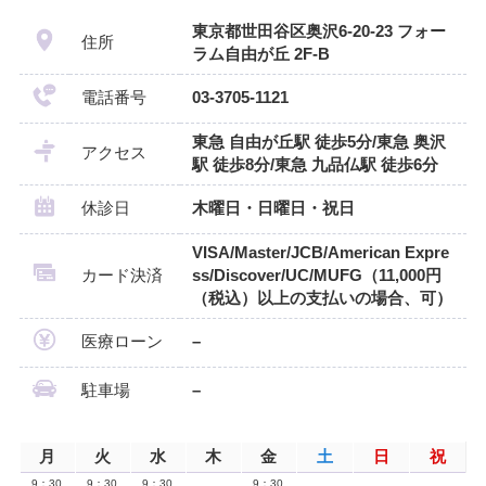
東京都世田谷区奥沢6-20-23 フォー
住所
ラム自由が丘 2F-B
電話番号
03-3705-1121
東急 自由が丘駅 徒歩5分/東急 奥沢
アクセス
駅 徒歩8分/東急 九品仏駅 徒歩6分
休診日
木曜日・日曜日・祝日
VISA/Master/JCB/American Expre
カード決済
ss/Discover/UC/MUFG（11,000円
（税込）以上の支払いの場合、可）
医療ローン
–
駐車場
–
月
火
水
木
金
土
日
祝
9：30
9：30
9：30
9：30