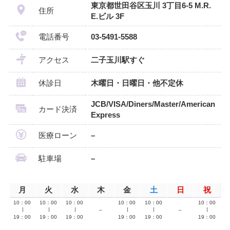
東京都世田谷区玉川 3丁目6-5 M.R.
住所
E.ビル 3F
電話番号
03-5491-5588
アクセス
二子玉川駅すぐ
休診日
木曜日・日曜日・他不定休
JCB/VISA/Diners/Master/American
カード決済
Express
医療ローン
–
駐車場
–
月
火
水
木
金
土
日
祝
10：00
10：00
10：00
10：00
10：00
10：00
∣
∣
∣
–
∣
∣
–
∣
19：00
19：00
19：00
19：00
19：00
19：00