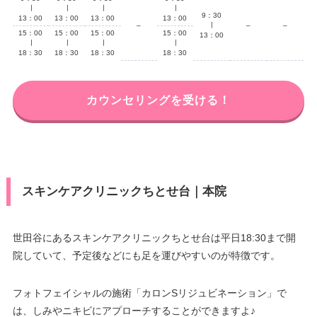
∣
∣
∣
∣
9：30
13：00
13：00
13：00
13：00
–
∣
–
–
15：00
15：00
15：00
15：00
13：00
∣
∣
∣
∣
18：30
18：30
18：30
18：30
カウンセリングを受ける！
スキンケアクリニックちとせ台｜本院
世田谷にあるスキンケアクリニックちとせ台は平日18:30まで開
院していて、予定後などにも足を運びやすいのが特徴です。
フォトフェイシャルの施術「カロンSリジュビネーション」で
は、しみやニキビにアプローチすることができますよ♪