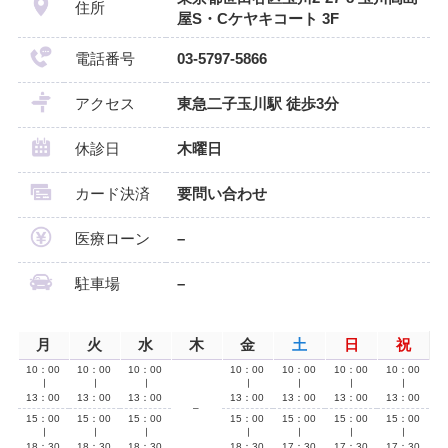
住所
屋S・Cケヤキコート 3F
電話番号
03-5797-5866
アクセス
東急二子玉川駅 徒歩3分
休診日
木曜日
カード決済
要問い合わせ
医療ローン
–
駐車場
–
月
火
水
木
金
土
日
祝
10：00
10：00
10：00
10：00
10：00
10：00
10：00
∣
∣
∣
∣
∣
∣
∣
13：00
13：00
13：00
13：00
13：00
13：00
13：00
–
15：00
15：00
15：00
15：00
15：00
15：00
15：00
∣
∣
∣
∣
∣
∣
∣
18：30
18：30
18：30
18：30
17：30
17：30
17：30