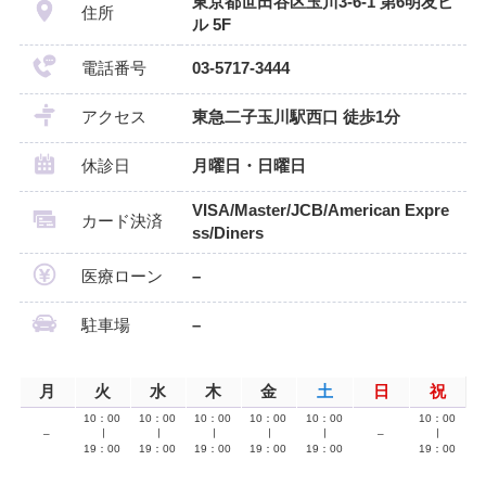
東京都世田谷区玉川3-6-1 第6明友ビ
住所
ル 5F
電話番号
03-5717-3444
アクセス
東急二子玉川駅西口 徒歩1分
休診日
月曜日・日曜日
VISA/Master/JCB/American Expre
カード決済
ss/Diners
医療ローン
–
駐車場
–
月
火
水
木
金
土
日
祝
10：00
10：00
10：00
10：00
10：00
10：00
–
∣
∣
∣
∣
∣
–
∣
19：00
19：00
19：00
19：00
19：00
19：00