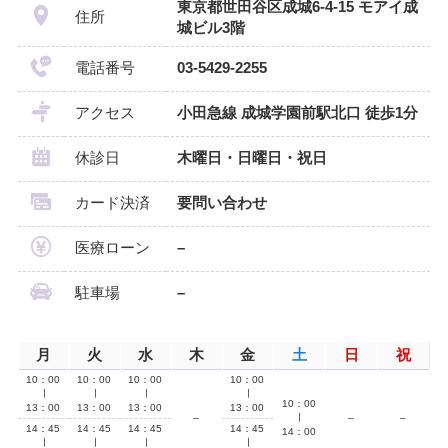
東京都世田谷区成城6-4-15 モアイ成
住所
城ビル3階
電話番号
03-5429-2255
アクセス
小田急線 成城学園前駅北口 徒歩1分
休診日
木曜日・日曜日・祝日
カード決済
要問い合わせ
医療ローン
–
駐車場
–
月
火
水
木
金
土
日
祝
10：00
10：00
10：00
10：00
∣
∣
∣
∣
10：00
13：00
13：00
13：00
13：00
–
∣
–
–
14：45
14：45
14：45
14：45
14：00
∣
∣
∣
∣