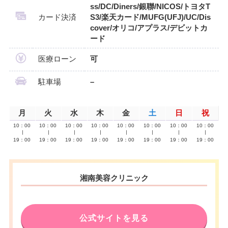
ss/DC/Diners/銀聯/NICOS/トヨタT
カード決済
S3/楽天カード/MUFG(UFJ)/UC/Dis
cover/オリコ/アプラス/デビットカ
ード
医療ローン
可
駐車場
–
月
火
水
木
金
土
日
祝
10：00
10：00
10：00
10：00
10：00
10：00
10：00
10：00
∣
∣
∣
∣
∣
∣
∣
∣
19：00
19：00
19：00
19：00
19：00
19：00
19：00
19：00
湘南美容クリニック
公式サイトを見る