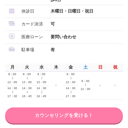
休診日
木曜日・日曜日・祝日
カード決済
可
医療ローン
要問い合わせ
駐車場
有
月
火
水
木
金
土
日
祝
9：00
9：00
9：00
9：00
∣
∣
∣
∣
9：00
12：00
12：00
12：00
12：00
–
∣
–
–
14：30
14：30
14：30
14：30
12：00
∣
∣
∣
∣
17：30
16：45
16：45
17：30
カウンセリングを受ける！