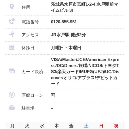
茨城県水戸市宮町1‐2‐4 水戸駅前マ
住所
イムビル 3F
電話番号
0120-555-951
アクセス
JR水戸駅 徒歩2分
休診日
月曜日・木曜日
VISA/Master/JCB/American Expre
ss/DC/Diners/銀聯/NICOS/トヨタT
カード決済
S3/楽天カード/MUFG(UFJ)/UC/Dis
cover/オリコ/アプラス/デビットカ
ード
医療ローン
可
駐車場
–
月
火
水
木
金
土
日
祝