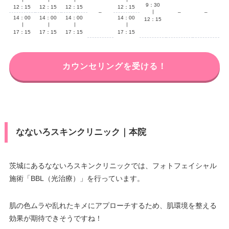
9：30
12：15
12：15
12：15
12：15
–
∣
–
–
14：00
14：00
14：00
14：00
12：15
∣
∣
∣
∣
17：15
17：15
17：15
17：15
カウンセリングを受ける！
なないろスキンクリニック｜本院
茨城にあるなないろスキンクリニックでは、フォトフェイシャル
施術「BBL（光治療）」を行っています。
肌の色ムラや乱れたキメにアプローチするため、肌環境を整える
効果が期待できそうですね！