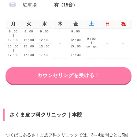
駐車場
有（15台）
月
火
水
木
金
土
日
祝
9：00
9：00
9：00
9：00
∣
∣
∣
∣
9：00
12：00
12：00
12：00
12：00
–
∣
–
–
15：00
15：00
15：00
15：00
12：00
∣
∣
∣
∣
17：30
17：30
17：30
17：30
カウンセリングを受ける！
さくま皮フ科クリニック｜本院
つくばにあるさくま皮フ科クリニックでは、3～4週間ごとに5回