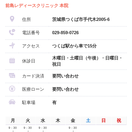
前島レディースクリニック 本院
住所
茨城県つくば市手代木2005-6
電話番号
029-859-0726
アクセス
つくば駅から車で15分
木曜日・土曜日（午後）・日曜日・
休診日
祝日
カード決済
要問い合わせ
医療ローン
要問い合わせ
駐車場
有
月
火
水
木
金
土
日
祝
9：30
9：30
9：30
9：30
∣
∣
∣
∣