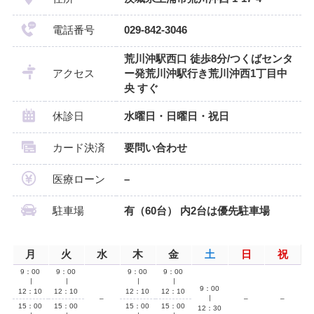
電話番号
029-842-3046
荒川沖駅西口 徒歩8分/つくばセンタ
アクセス
ー発荒川沖駅行き荒川沖西1丁目中
央 すぐ
休診日
水曜日・日曜日・祝日
カード決済
要問い合わせ
医療ローン
–
駐車場
有（60台） 内2台は優先駐車場
月
火
水
木
金
土
日
祝
9：00
9：00
9：00
9：00
∣
∣
∣
∣
9：00
12：10
12：10
12：10
12：10
–
∣
–
–
15：00
15：00
15：00
15：00
12：30