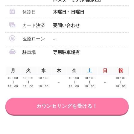
休診日
木曜日・日曜日
カード決済
要問い合わせ
医療ローン
–
駐車場
専用駐車場有
月
火
水
木
金
土
日
祝
10：00
10：00
10：00
10：00
10：00
10：00
∣
∣
∣
–
∣
∣
–
∣
18：00
18：00
18：00
18：00
18：00
18：00
カウンセリングを受ける！