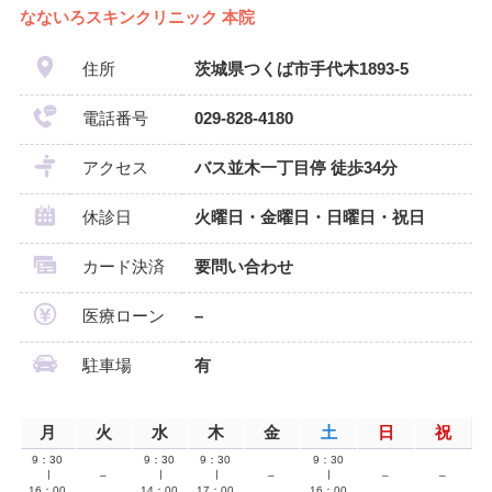
なないろスキンクリニック 本院
住所
茨城県つくば市手代木1893-5
電話番号
029-828-4180
アクセス
バス並木一丁目停 徒歩34分
休診日
火曜日・金曜日・日曜日・祝日
カード決済
要問い合わせ
医療ローン
–
駐車場
有
月
火
水
木
金
土
日
祝
9：30
9：30
9：30
9：30
∣
–
∣
∣
–
∣
–
–
16：00
14：00
17：00
16：00