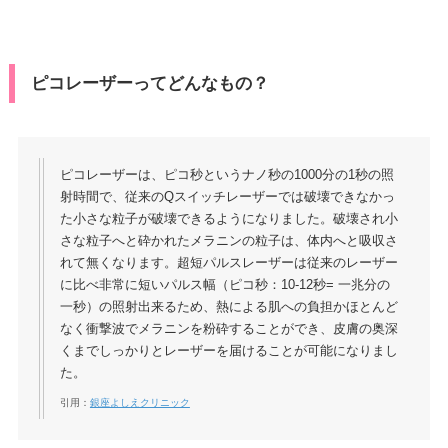
ピコレーザーってどんなもの？
ピコレーザーは、ピコ秒というナノ秒の1000分の1秒の照
射時間で、従来のQスイッチレーザーでは破壊できなかっ
た小さな粒子が破壊できるようになりました。破壊され小
さな粒子へと砕かれたメラニンの粒子は、体内へと吸収さ
れて無くなります。超短パルスレーザーは従来のレーザー
に比べ非常に短いパルス幅（ピコ秒：10-12秒= 一兆分の
一秒）の照射出来るため、熱による肌への負担かほとんど
なく衝撃波でメラニンを粉砕することができ、皮膚の奥深
くまでしっかりとレーザーを届けることが可能になりまし
た。
引用：
銀座よしえクリニック