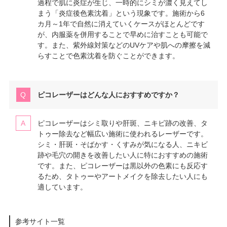
過程で肌に炎症が生じ、一時的にシミが濃く見えてし
まう「炎症後色素沈着」という現象です。施術から6
カ月～1年で自然に消えていくケースがほとんどです
が、内服薬を併用することで早めに治すことも可能で
す。また、紫外線対策などのUVケアや肌への摩擦を減
らすことで色素沈着を防ぐことができます。
ピコレーザーはどんな人におすすめですか？
ピコレーザーはシミ取りや肝斑、ニキビ跡の改善、タ
トゥー除去など幅広い施術に使われるレーザーです。
シミ・肝斑・そばかす・くすみが気になる人、ニキビ
跡や毛穴の開きを改善したい人に特におすすめの施術
です。また、ピコレーザーは黒以外の色素にも反応す
るため、タトゥーやアートメイクを除去したい人にも
適しています。
参考サイト一覧