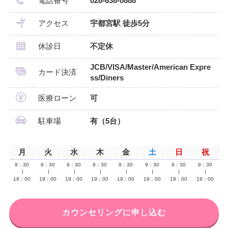
電話番号
028-638-0888
アクセス
宇都宮駅 徒歩5分
休診日
不定休
JCB/VISA/Master/American Expre
カード決済
ss/Diners
医療ローン
可
駐車場
有（5台）
月
火
水
木
金
土
日
祝
9：30
9：30
9：30
9：30
9：30
9：30
9：30
9：30
∣
∣
∣
∣
∣
∣
∣
∣
19：00
19：00
19：00
19：00
19：00
19：00
19：00
19：00
カウンセリングに申し込む