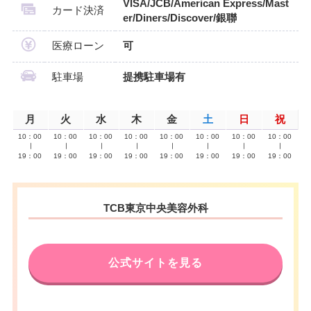
VISA/JCB/American Express/Mast
カード決済
er/Diners/Discover/銀聯
医療ローン
可
駐車場
提携駐車場有
月
火
水
木
金
土
日
祝
10：00
10：00
10：00
10：00
10：00
10：00
10：00
10：00
∣
∣
∣
∣
∣
∣
∣
∣
19：00
19：00
19：00
19：00
19：00
19：00
19：00
19：00
TCB東京中央美容外科
公式サイトを見る