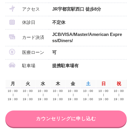
アクセス
JR宇都宮駅西口 徒歩8分
休診日
不定休
JCB/VISA/Master/American Expre
カード決済
ss/Diners/
医療ローン
可
駐車場
提携駐車場有
月
火
水
木
金
土
日
祝
10：00
10：00
10：00
10：00
10：00
10：00
10：00
10：00
∣
∣
∣
∣
∣
∣
∣
∣
19：00
19：00
19：00
19：00
19：00
19：00
19：00
19：00
カウンセリングに申し込む