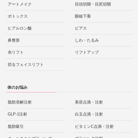
アートメイク
目頭切開・目尻切開
ボトックス
眼瞼下垂
ヒアルロン酸
ピアス
鼻整形
しわ・たるみ
糸リフト
リフトアップ
切るフェイスリフト
体のお悩み
脂肪溶解注射
美容点滴・注射
GLP-1注射
白玉点滴・注射
脂肪吸引
ビタミンC点滴・注射