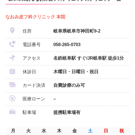
なおみ皮フ科クリニック 本院
住所
岐阜県岐阜市神田町9-2
電話番号
058-265-0703
アクセス
名鉄岐阜駅 すぐ/JR岐阜駅 徒歩1分
休診日
木曜日・日曜日・祝日
カード決済
自費診療のみ可
医療ローン
–
駐車場
提携駐車場有
月
火
水
木
金
土
日
祝