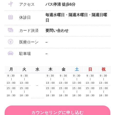
アクセス
バス停清 徒歩6分
毎週水曜日・隔週木曜日・隔週日曜
休診日
日
カード決済
要問い合わせ
医療ローン
–
駐車場
–
月
火
水
木
金
土
日
祝
9：30
9：30
9：30
9：30
9：30
9：30
9：30
∣
∣
∣
∣
∣
∣
∣
13：00
13：00
13：00
13：00
13：00
13：00
13：00
–
15：00
15：00
15：00
15：00
15：00
15：00
15：00
∣
∣
∣
∣
∣
∣
∣
18：30
18：30
18：30
18：30
18：30
18：30
18：30
カウンセリングに申し込む