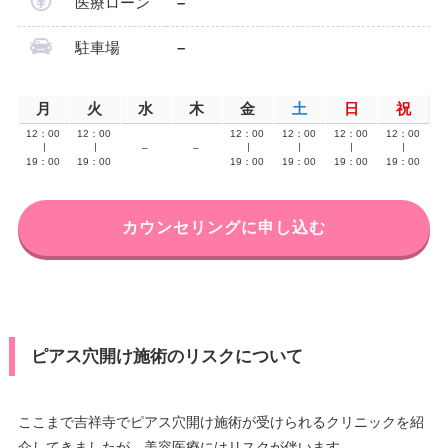
医療ローン
–
駐車場
–
月
火
水
木
金
土
日
祝
12：00
12：00
12：00
12：00
12：00
12：00
∣
∣
–
–
∣
∣
∣
∣
19：00
19：00
19：00
19：00
19：00
19：00
カウンセリングに申し込む
ピアス穴開け施術のリスクについて
ここまで吉祥寺でピアス穴開け施術が受けられるクリニックを紹
介してきましたが、美容医療にはリスクが伴います。