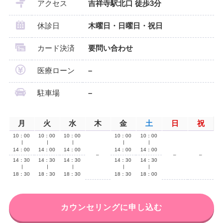
アクセス
吉祥寺駅北口 徒歩3分
休診日
木曜日・日曜日・祝日
カード決済
要問い合わせ
医療ローン
–
駐車場
–
月
火
水
木
金
土
日
祝
10：00
10：00
10：00
10：00
10：00
∣
∣
∣
∣
∣
14：00
14：00
14：00
14：00
14：00
–
–
–
14：30
14：30
14：30
14：30
14：30
∣
∣
∣
∣
∣
18：30
18：30
18：30
18：30
18：00
カウンセリングに申し込む