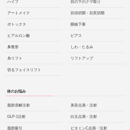
ハイフ
目の下のクマ取り
アートメイク
目頭切開・目尻切開
ボトックス
眼瞼下垂
ヒアルロン酸
ピアス
鼻整形
しわ・たるみ
糸リフト
リフトアップ
切るフェイスリフト
体のお悩み
脂肪溶解注射
美容点滴・注射
GLP-1注射
白玉点滴・注射
脂肪吸引
ビタミンC点滴・注射