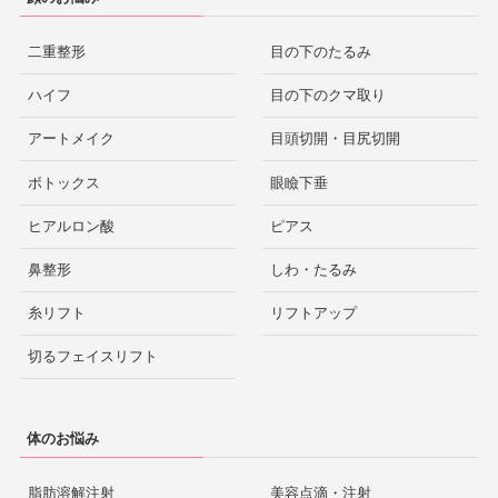
二重整形
目の下のたるみ
ハイフ
目の下のクマ取り
アートメイク
目頭切開・目尻切開
ボトックス
眼瞼下垂
ヒアルロン酸
ピアス
鼻整形
しわ・たるみ
糸リフト
リフトアップ
切るフェイスリフト
体のお悩み
脂肪溶解注射
美容点滴・注射