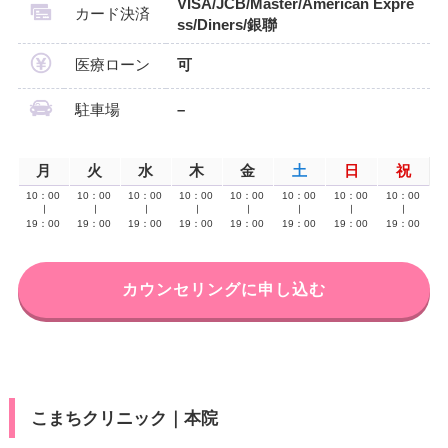
VISA/JCB/Master/American Expre
カード決済
ss/Diners/銀聯
医療ローン
可
駐車場
–
月
火
水
木
金
土
日
祝
10：00
10：00
10：00
10：00
10：00
10：00
10：00
10：00
∣
∣
∣
∣
∣
∣
∣
∣
19：00
19：00
19：00
19：00
19：00
19：00
19：00
19：00
カウンセリングに申し込む
こまちクリニック｜本院