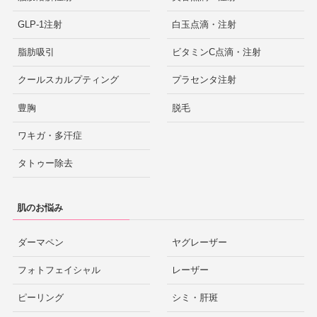
GLP-1注射
白玉点滴・注射
脂肪吸引
ビタミンC点滴・注射
クールスカルプティング
プラセンタ注射
豊胸
脱毛
ワキガ・多汗症
タトゥー除去
肌のお悩み
ダーマペン
ヤグレーザー
フォトフェイシャル
レーザー
ピーリング
シミ・肝斑