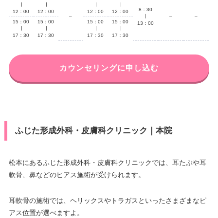
∣
∣
∣
∣
8：30
12：00
12：00
12：00
12：00
–
∣
–
–
15：00
15：00
15：00
15：00
13：00
∣
∣
∣
∣
17：30
17：30
17：30
17：30
カウンセリングに申し込む
ふじた形成外科・皮膚科クリニック｜本院
松本にあるふじた形成外科・皮膚科クリニックでは、耳たぶや耳
軟骨、鼻などのピアス施術が受けられます。
耳軟骨の施術では、ヘリックスやトラガスといったさまざまなピ
アス位置が選べますよ。