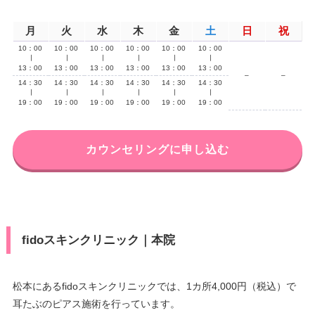
月
火
水
木
金
土
日
祝
10：00
10：00
10：00
10：00
10：00
10：00
∣
∣
∣
∣
∣
∣
13：00
13：00
13：00
13：00
13：00
13：00
–
–
14：30
14：30
14：30
14：30
14：30
14：30
∣
∣
∣
∣
∣
∣
19：00
19：00
19：00
19：00
19：00
19：00
カウンセリングに申し込む
fidoスキンクリニック｜本院
松本にあるfidoスキンクリニックでは、1カ所4,000円（税込）で
耳たぶのピアス施術を行っています。