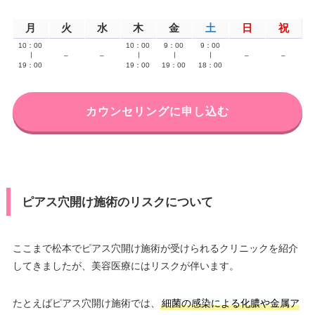
月
火
水
木
金
土
日
祝
10：00
10：00
9：00
9：00
∣
–
–
∣
∣
∣
–
–
19：00
19：00
19：00
18：00
カウンセリングに申し込む
ピアス穴開け施術のリスクについて
ここまで松本でピアス穴開け施術が受けられるクリニックを紹介
してきましたが、美容医療にはリスクが伴います。
たとえばピアス穴開け施術では、
細菌の感染による化膿や金属ア