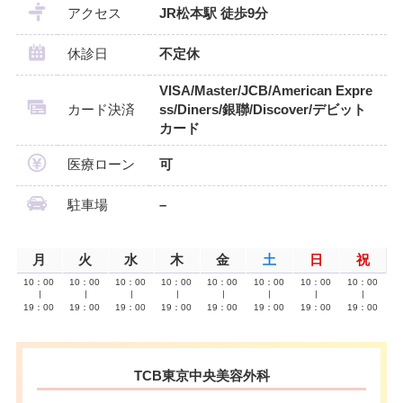
アクセス
JR松本駅 徒歩9分
休診日
不定休
VISA/Master/JCB/American Expre
カード決済
ss/Diners/銀聯/Discover/デビット
カード
医療ローン
可
駐車場
–
月
火
水
木
金
土
日
祝
10：00
10：00
10：00
10：00
10：00
10：00
10：00
10：00
∣
∣
∣
∣
∣
∣
∣
∣
19：00
19：00
19：00
19：00
19：00
19：00
19：00
19：00
TCB東京中央美容外科