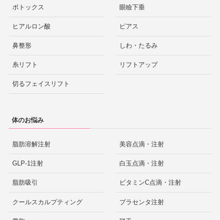
ボトックス
眼瞼下垂
ヒアルロン酸
ピアス
鼻整形
しわ・たるみ
糸リフト
リフトアップ
切るフェイスリフト
体のお悩み
脂肪溶解注射
美容点滴・注射
GLP-1注射
白玉点滴・注射
脂肪吸引
ビタミンC点滴・注射
クールスカルプティング
プラセンタ注射