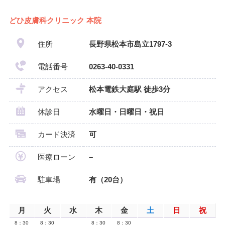
どひ皮膚科クリニック 本院
住所
長野県松本市島立1797-3
電話番号
0263-40-0331
アクセス
松本電鉄大庭駅 徒歩3分
休診日
水曜日・日曜日・祝日
カード決済
可
医療ローン
–
駐車場
有（20台）
月
火
水
木
金
土
日
祝
8：30
8：30
8：30
8：30