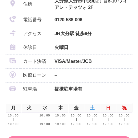
大分県大分市中央町2丁目8-10 ヴィ
住所
アレ・テッツォ 2F
電話番号
0120-538-006
アクセス
JR大分駅 徒歩9分
休診日
火曜日
カード決済
VISA/Master/JCB
医療ローン
–
駐車場
提携駐車場有
月
火
水
木
金
土
日
祝
10：00
10：00
10：00
10：00
10：00
10：00
10：00
∣
–
∣
∣
∣
∣
∣
∣
19：00
19：00
19：00
19：00
19：00
19：00
19：00