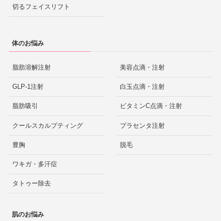
切るフェイスリフト
体のお悩み
脂肪溶解注射
美容点滴・注射
GLP-1注射
白玉点滴・注射
脂肪吸引
ビタミンC点滴・注射
クールスカルプティング
プラセンタ注射
豊胸
脱毛
ワキガ・多汗症
タトゥー除去
肌のお悩み