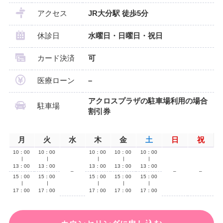
アクセス
JR大分駅 徒歩5分
休診日
水曜日・日曜日・祝日
カード決済
可
医療ローン
–
アクロスプラザの駐車場利用の場合
駐車場
割引券
月
火
水
木
金
土
日
祝
10：00
10：00
10：00
10：00
10：00
∣
∣
∣
∣
∣
13：00
13：00
13：00
13：00
13：00
–
–
–
15：00
15：00
15：00
15：00
15：00
∣
∣
∣
∣
∣
17：00
17：00
17：00
17：00
17：00