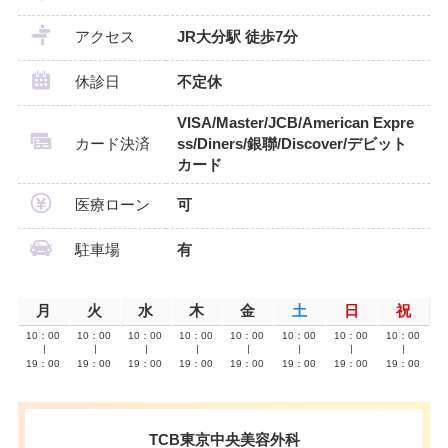
アクセス
JR大分駅 徒歩7分
休診日
不定休
VISA/Master/JCB/American Expre
カード決済
ss/Diners/銀聯/Discover/デビット
カード
医療ローン
可
駐車場
有
月
火
水
木
金
土
日
祝
10：00
10：00
10：00
10：00
10：00
10：00
10：00
10：00
∣
∣
∣
∣
∣
∣
∣
∣
19：00
19：00
19：00
19：00
19：00
19：00
19：00
19：00
TCB東京中央美容外科