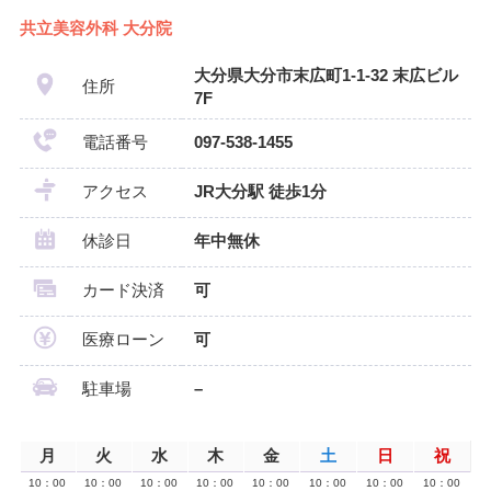
共立美容外科 大分院
大分県大分市末広町1-1-32 末広ビル
住所
7F
電話番号
097-538-1455
アクセス
JR大分駅 徒歩1分
休診日
年中無休
カード決済
可
医療ローン
可
駐車場
–
月
火
水
木
金
土
日
祝
10：00
10：00
10：00
10：00
10：00
10：00
10：00
10：00