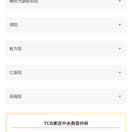
大阪府大阪市中央区南船場4-4-10
梅田大阪駅前院
住所
辰野心斎橋ビル 4F
電話番号
0120-427-746
大阪府大阪市北区梅田2-1-21 レ
堺院
住所
大阪メトロ心斎橋駅 徒歩1分/大
イズ ウメダビル 8F
アクセス
阪メトロ四ツ橋駅 徒歩6分
電話番号
0120-197-262
大阪府堺市堺区中瓦町2丁3-29 瓦
枚方院
休診日
不定休
住所
JR大阪駅 徒歩4分 /大阪メトロ西
町ウエノビル 5F
アクセス
VISA/Master/JCB/American Ex
梅田駅 徒歩3分
カード決
電話番号
0120-197-235
press/Diners/銀聯/Discover/デ
済
大阪府枚方市岡本町10-33 リス・
江坂院
休診日
不定休
ビットカード
住所
ブラン岡本町101
アクセス
堺東駅西口 徒歩3分
医療ロー
VISA/Master/JCB/American Ex
可
カード決
ン
電話番号
0120-197-228
press/Diners/銀聯/Discover/デ
休診日
不定休
済
大阪府吹田市江坂町1丁目21-17
高槻院
ビットカード
住所
駐車場
–
ESAKA松尾ビル 3F
アクセス
京阪本線枚方市駅 徒歩3分
VISA/Master/JCB/American Ex
医療ロー
カード決
可
press/Diners/銀聯/Discover/デ
ン
済
電話番号
0120-197-234
休診日
木曜日・日曜日・祝日
ビットカード
月
火
水
木
金
土
日
祝
大阪府高槻市城北町2-11-1 山木
住所
TCB東京中央美容外科
駐車場
提携駐車場有
ビル 3F・4F
アクセス
江坂駅南口 徒歩3分
10：00
10：00
10：00
10：00
10：00
10：00
10：00
10：00
医療ロー
VISA/Master/JCB/American Ex
可
カード決
∣
∣
∣
∣
∣
∣
∣
∣