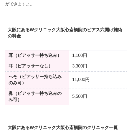
ができますよ。
月
火
水
木
金
土
日
祝
10：00
10：00
10：00
10：00
10：00
10：00
10：00
10：00
大阪にあるWクリニック大阪心斎橋院のピアス穴開け施術
∣
∣
∣
∣
∣
∣
∣
∣
19：00
19：00
19：00
19：00
19：00
19：00
19：00
19：00
の料金
耳（ピアッサー持ち込み）
1,100円
耳（ピアッサーなし）
3,300円
へそ（ピアッサー持ち込み
11,000円
のみ可）
鼻（ピアッサー持ち込みの
5,500円
み可）
大阪にあるWクリニック大阪心斎橋院のクリニック一覧