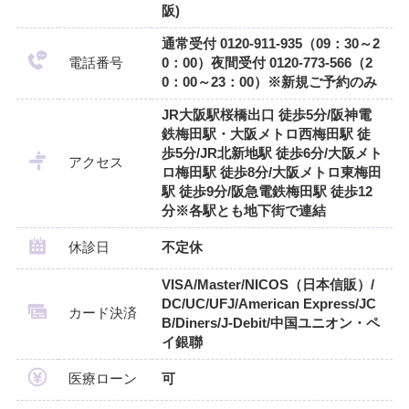
阪)
通常受付 0120-911-935（09：30～2
電話番号
0：00）夜間受付 0120-773-566（2
0：00～23：00）※新規ご予約のみ
JR大阪駅桜橋出口 徒歩5分/阪神電
鉄梅田駅・大阪メトロ西梅田駅 徒
歩5分/JR北新地駅 徒歩6分/大阪メト
アクセス
ロ梅田駅 徒歩8分/大阪メトロ東梅田
駅 徒歩9分/阪急電鉄梅田駅 徒歩12
分※各駅とも地下街で連結
休診日
不定休
VISA/Master/NICOS（日本信販）/
DC/UC/UFJ/American Express/JC
カード決済
B/Diners/J-Debit/中国ユニオン・ペ
イ銀聯
医療ローン
可