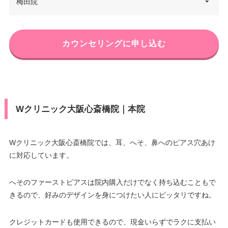
大阪府大阪市中央区西心斎橋1-1-
梅田院
住所
13 東邦ビル 5・6F
電話番号
06-6253-2800
大阪府大阪市北区梅田1丁目1番3
カウンセリングに申し込む
住所
大阪駅前第3ビル 18F
アクセス
大阪メトロ心斎橋駅 徒歩1分
電話番号
06-6348-0360
休診日
不定休
大阪メトロ梅田駅・東梅田駅・
カード決
JCB/VISA/Master/American Ex
西梅田駅・阪神梅田駅 徒歩5分/J
Wクリニック大阪心斎橋院｜本院
済
press/Diners/DC
アクセス
R北新地駅 徒歩2分/JR大阪駅 徒
歩8分/阪急梅田駅 徒歩10分
医療ロー
可
ン
Wクリニック大阪心斎橋院では、耳、へそ、鼻へのピアス穴あけ
休診日
不定休
に対応しています。
駐車場
–
カード決
JCB/VISA/Master/American Ex
済
press/Diners/DC
へそのファーストピアスは院内購入だけでなく持ち込むこともで
月
火
水
木
金
土
日
祝
きるので、好みのデザインを身につけたい人にピッタリですね。
医療ロー
可
10：00
10：00
10：00
10：00
10：00
10：00
10：00
10：00
ン
∣
∣
∣
∣
∣
∣
∣
∣
19：00
19：00
19：00
19：00
19：00
19：00
19：00
19：00
クレジットカードも使用できるので、現金いらずでラクに支払い
駐車場
–