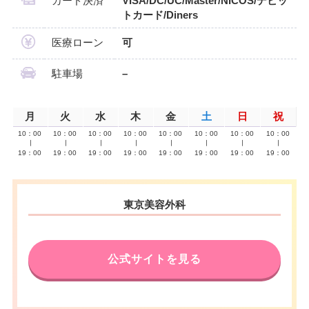
カード決済
VISA/DC/UC/Master/NICOS/デビッ
トカード/Diners
医療ローン
可
駐車場
–
月
火
水
木
金
土
日
祝
10：00
10：00
10：00
10：00
10：00
10：00
10：00
10：00
∣
∣
∣
∣
∣
∣
∣
∣
19：00
19：00
19：00
19：00
19：00
19：00
19：00
19：00
東京美容外科
公式サイトを見る