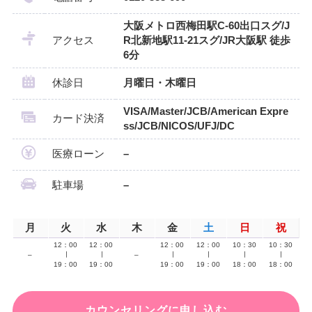
大阪メトロ西梅田駅C-60出口スグ/J
アクセス
R北新地駅11-21スグ/JR大阪駅 徒歩
6分
休診日
月曜日・木曜日
VISA/Master/JCB/American Expre
カード決済
ss/JCB/NICOS/UFJ/DC
医療ローン
–
駐車場
–
月
火
水
木
金
土
日
祝
12：00
12：00
12：00
12：00
10：30
10：30
–
∣
∣
–
∣
∣
∣
∣
19：00
19：00
19：00
19：00
18：00
18：00
カウンセリングに申し込む