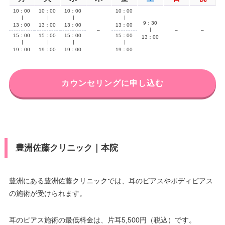
10：00
10：00
10：00
10：00
∣
∣
∣
∣
9：30
13：00
13：00
13：00
13：00
–
∣
–
–
15：00
15：00
15：00
15：00
13：00
∣
∣
∣
∣
19：00
19：00
19：00
19：00
カウンセリングに申し込む
豊洲佐藤クリニック｜本院
豊洲にある豊洲佐藤クリニックでは、耳のピアスやボディピアス
の施術が受けられます。
耳のピアス施術の最低料金は、片耳5,500円（税込）です。