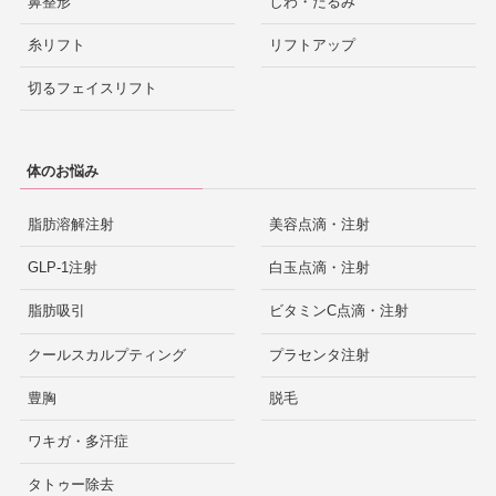
鼻整形
しわ・たるみ
糸リフト
リフトアップ
切るフェイスリフト
体のお悩み
脂肪溶解注射
美容点滴・注射
GLP-1注射
白玉点滴・注射
脂肪吸引
ビタミンC点滴・注射
クールスカルプティング
プラセンタ注射
豊胸
脱毛
ワキガ・多汗症
タトゥー除去