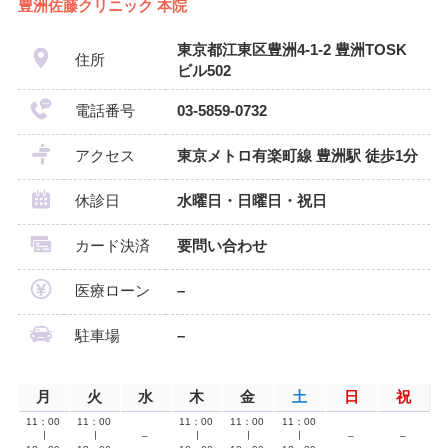
豊洲佐藤クリニック 本院
東京都江東区豊洲4-1-2 豊洲TOSK
住所
ビル502
電話番号
03-5859-0732
アクセス
東京メトロ有楽町線 豊洲駅 徒歩1分
休診日
水曜日・日曜日・祝日
カード決済
要問い合わせ
医療ローン
–
駐車場
–
月
火
水
木
金
土
日
祝
11：00
11：00
11：00
11：00
11：00
∣
∣
–
∣
∣
∣
–
–