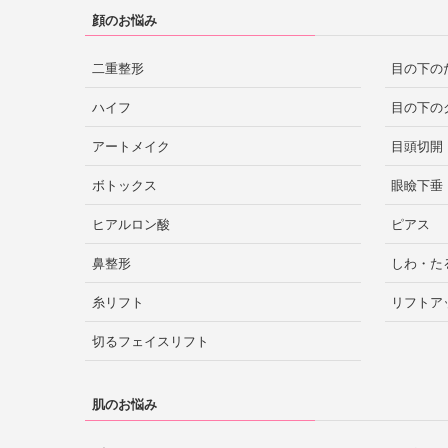
顔のお悩み
二重整形
目の下の
ハイフ
目の下の
アートメイク
目頭切開
ボトックス
眼瞼下垂
ヒアルロン酸
ピアス
鼻整形
しわ・た
糸リフト
リフトア
切るフェイスリフト
肌のお悩み