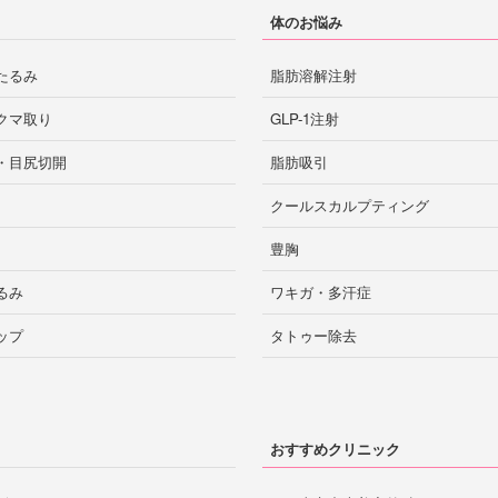
体のお悩み
たるみ
脂肪溶解注射
クマ取り
GLP-1注射
・目尻切開
脂肪吸引
クールスカルプティング
豊胸
るみ
ワキガ・多汗症
ップ
タトゥー除去
おすすめクリニック