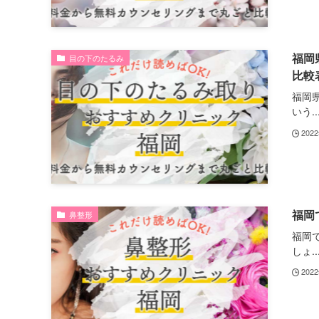
福岡
目の下のたるみ
比較
福岡
いう..
202
福岡
鼻整形
福岡
しょ..
202