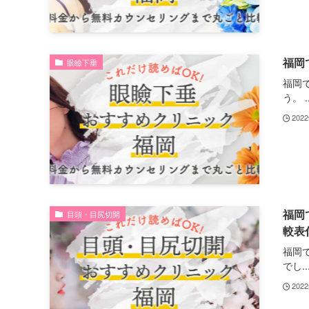
福岡
眼瞼下垂
福岡
う。 ..
202
福岡
目頭・目尻切開
較表
福岡
でし..
202