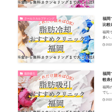
福岡
クールスカルプティング
比較
福岡
多い..
202
福岡
脂肪吸引
較表
福岡
でし..
202