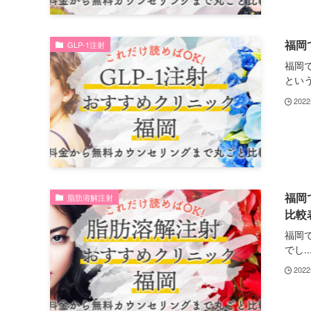
福岡
GLP-1注射
福岡
という.
202
福岡
脂肪溶解注射
比較
福岡
でし..
202