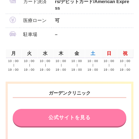
カード決済
rs/デビットカード/American Expre
ss
医療ローン
可
駐車場
–
月
火
水
木
金
土
日
祝
10：00
10：00
10：00
10：00
10：00
10：00
10：00
10：00
∣
∣
∣
∣
∣
∣
∣
∣
19：00
19：00
19：00
19：00
19：00
19：00
19：00
19：00
ガーデンクリニック
公式サイトを見る