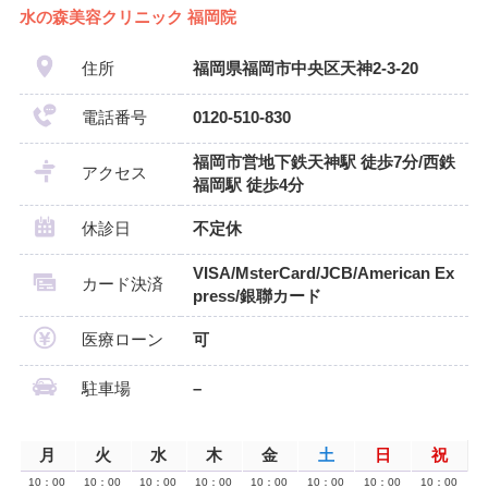
水の森美容クリニック 福岡院
住所
福岡県福岡市中央区天神2-3-20
電話番号
0120-510-830
福岡市営地下鉄天神駅 徒歩7分/西鉄
アクセス
福岡駅 徒歩4分
休診日
不定休
VISA/MsterCard/JCB/American Ex
カード決済
press/銀聯カード
医療ローン
可
駐車場
–
月
火
水
木
金
土
日
祝
10：00
10：00
10：00
10：00
10：00
10：00
10：00
10：00