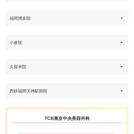
福岡県福岡市中央区天神2-7-6 D
福岡博多院
住所
ADAビル 6F
電話番号
0120-197-247
福岡県福岡市博多区博多駅東2-4-
小倉院
住所
西鉄福岡（天神）駅北口 徒歩5
6 ハカタベビル 3F
アクセス
分/福岡市営地下鉄天神駅 徒歩4
電話番号
0120-427-754
分
福岡県北九州市小倉北区米町1-1-
久留米院
住所
JR博多駅筑紫口 徒歩3分/福岡市
1 小倉駅前ひびきビル 4F
休診日
不定休
アクセス
営地下鉄博多駅西1口 徒歩5分
電話番号
0120-427-749
VISA/Master/JCB/American Ex
カード決
福岡県久留米市東町39-8 第21上
西鉄福岡天神駅前院
休診日
不定休
press/Diners/銀聯/Discover/デ
住所
済
JR小倉駅 徒歩3分/北九州モノレ
野ビル 3F
ビットカード
アクセス
VISA/Master/JCB/American Ex
ール平和通駅 徒歩1分
カード決
医療ロー
電話番号
0120-584-441
press/Diners/銀聯/Discover/デ
可
済
ン
福岡県福岡市中央区天神1-4-1 西
休診日
不定休
ビットカード
住所
TCB東京中央美容外科
日本新聞会館 15F
アクセス
西鉄久留米駅 徒歩3分
医療ロー
駐車場
–
VISA/Master/JCB/American Ex
可
カード決
ン
電話番号
0120-253-523
press/Diners/銀聯/Discover/デ