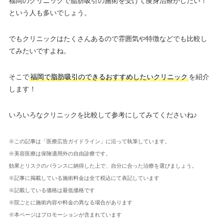
福岡のクリニックで脂肪吸引の施術を受けて痩身治療がしたい！
という人も多いでしょう。
でもクリニックはたくさんあるので雰囲気や特徴などでも比較し
てみたいですよね。
そこで
福岡で脂肪吸引のできるおすすめしたいクリニック
を紹介
します！
いろいろなクリニックを比較して参考にしてみてくださいね♪
※この記事は「医療広告ガイドライン」に沿って執筆しています。
※美容医療は保険適用外の自由診療です。
効果とリスクのバランスに納得した上で、自分に合った治療を選びましょう。
※記事に掲載している施術料金は全て税込にて表記しています
※記載している価格は最低価格です
※院ごとに施術内容や料金の異なる場合があります
※本ページはプロモーションが含まれています