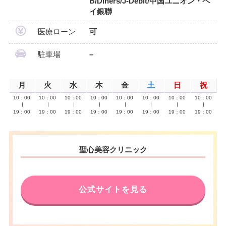
B/Diners/J-Debit/中国ユニオン・ペ
イ銀聯
医療ローン
可
駐車場
–
月
火
水
木
金
土
日
祝
10：00
10：00
10：00
10：00
10：00
10：00
10：00
10：00
∣
∣
∣
∣
∣
∣
∣
∣
19：00
19：00
19：00
19：00
19：00
19：00
19：00
19：00
聖心美容クリニック
公式サイトを見る