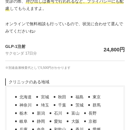
受診の際、
呼び出しは番号で行われるなど、プライバシーにも配
慮
してもらえますよ。
オンラインで無料相談も行っているので、状況に合わせて選んで
みてくださいね♪
GLP-1注射
24,800円
サクセンダ 17日分
※別途血液検査代として5,500円がかかります
クリニックのある地域
北海道
宮城
秋田
福島
東京
神奈川
埼玉
千葉
茨城
群馬
栃木
新潟
石川
富山
長野
岐阜
静岡
愛知
大阪
京都
兵庫
奈良
和歌山
香川
愛媛