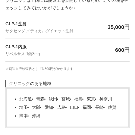
クリニックは全国に10院以上を展開しているため、近くの院をチ
ェックしてみてはいかがでしょうか♪
GLP-1注射
35,000円
サクセンダ メディカルダイエット注射
GLP-1内服
600円
リベルサス 1錠3mg
※別途血液検査代として3,300円がかかります
クリニックのある地域
北海道
青森
秋田
宮城
福島
東京
神奈川
埼玉
大阪
愛知
広島
山口
福岡
長崎
佐賀
熊本
沖縄