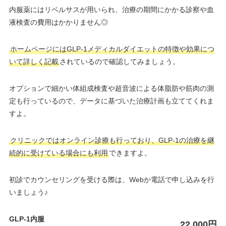
内服薬にはリベルサスが用いられ、治療の期間にかかる診察や血
液検査の費用はかかりません◎
ホームページにはGLP-1メディカルダイエットの特徴や効果につ
いて詳しく記載
されているので確認してみましょう。
オプションで細かい体組成検査や超音波による体脂肪や筋肉の測
定も行っているので、データに基づいた治療計画も立ててくれま
すよ。
クリニックではオンライン診療も行っており、GLP-1の治療を継
続的に受けている場合にも利用
できますよ。
初診でカウンセリングを受ける際は、Webか電話で申し込みを行
いましょう♪
GLP-1内服
22,000円