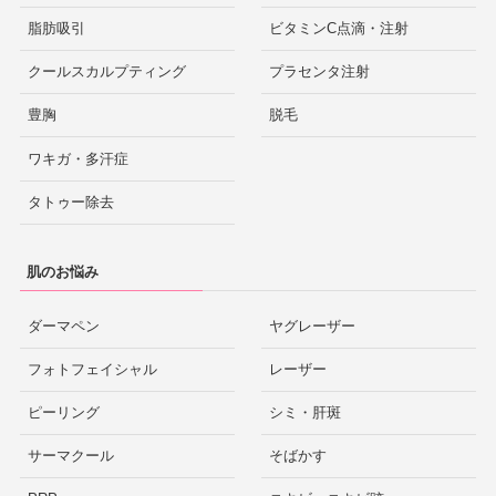
脂肪吸引
ビタミンC点滴・注射
クールスカルプティング
プラセンタ注射
豊胸
脱毛
ワキガ・多汗症
タトゥー除去
肌のお悩み
ダーマペン
ヤグレーザー
フォトフェイシャル
レーザー
ピーリング
シミ・肝斑
サーマクール
そばかす