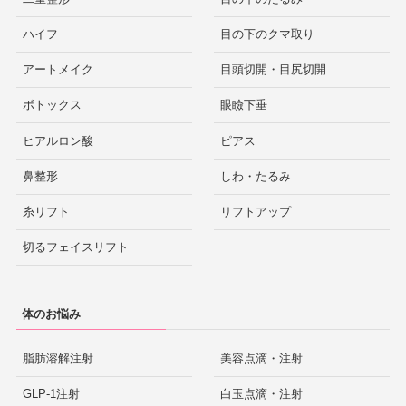
ハイフ
目の下のクマ取り
アートメイク
目頭切開・目尻切開
ボトックス
眼瞼下垂
ヒアルロン酸
ピアス
鼻整形
しわ・たるみ
糸リフト
リフトアップ
切るフェイスリフト
体のお悩み
脂肪溶解注射
美容点滴・注射
GLP-1注射
白玉点滴・注射