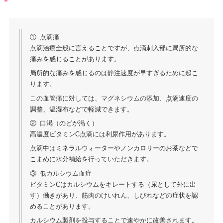
① 点滴痛
点滴治療全般に言えることですが、点滴刺入部に局所的な
痛みを感じることがあります。
局所的な痛みを感じるのは静注速度が早すぎるために起こ
ります。
この血管痛に対しては、マグネシウムの添加、点滴速度の
調整、温湿布などで軽減できます。
② 口渇（のどが渇く）
高濃度ビタミンC点滴には利尿作用があります。
点滴中はミネラルウォーターやノンカロリーのお茶などで
こまめに水分補給を行っていただきます。
③ 低カルシウム血症
ビタミンCはカルシウムをキレートする（尿として外に出
す）働きがあり、筋肉のけいれん、しびれなどの症状を認
めることがあります。
カルシウム製剤を投与することで速やかに改善されます。