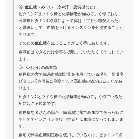
④ 低血糖（めまい、冷や汗、疲労感など）
ビタミンCはブドウ糖と化学構造が極めてよく似ており、
高濃度ビタミンC点滴によって体は「ブドウ糖が入った」
と勘違いして、血糖を下げるインスリンを分泌することが
あります。
そのため低血糖を生じることがごく稀にあります。
点滴前はできるだけ食事を摂取していただくようにしてい
ます。
⑤ みせかけの高血糖
糖尿病の方で簡易血糖測定器を使用している場合、高濃度
ビタミンC点滴後に測定すると高血糖の値が出ることがあ
ります。
ビタミンCとブドウ糖の化学構造が極めてよく似ているた
めに起こる現象です。
糖尿病患者さんの場合、簡易測定器で高血糖であった時に
あわててインスリンを投与すると低血糖になってしまいま
す。
自宅で簡易血糖測定器を使用している方は、ビタミンC点