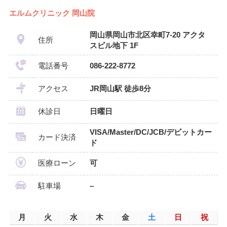
エルムクリニック 岡山院
岡山県岡山市北区幸町7-20 アクタ
住所
スビル地下 1F
電話番号
086-222-8772
アクセス
JR岡山駅 徒歩8分
休診日
日曜日
VISA/Master/DC/JCB/デビットカー
カード決済
ド
医療ローン
可
駐車場
–
月
火
水
木
金
土
日
祝