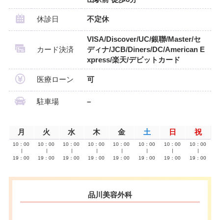
休診日
不定休
VISA/Discover/UC/銀聯/Master/セ
カード決済
ディナ/JCB/Diners/DC/American E
xpress/楽天/デビットカード
医療ローン
可
駐車場
–
月
火
水
木
金
土
日
祝
10：00
10：00
10：00
10：00
10：00
10：00
10：00
10：00
∣
∣
∣
∣
∣
∣
∣
∣
19：00
19：00
19：00
19：00
19：00
19：00
19：00
19：00
品川美容外科