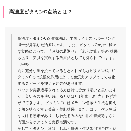
高濃度ビタミンC点滴とは？
高濃度ビタミンC点滴療法は、米国ライナス・ポーリング
博士が提唱した治療法です。 また、ビタミンCが持つ様々
な効能によって、『お肌の若返り』『老化防止』等の 効果
もあり、美肌を実現する治療法としても知られています。
（中略）
既に充分な量を摂っていると思われがちなビタミンC。ビ
タミンCには抗酸化作用によって免疫力アップそして老化
するスピードを抑える効果があります。
パックや美容液等されてる方は特に分かり易いと思います
が、良いものを使い続けるとやはり1年先・3年先と必ず差
がでてきます。 ビタミンCにはメラニン色素の生成を抑え
て肌を明るくする美白・美肌効果、また、コラーゲン生成
を助ける効果があり、しわたるみのない肌の持続等まさに
内面からケアできる美容点滴です。
そしてビタミン点滴は、しみ・肝斑・生活習慣病予防・花