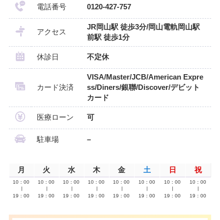
電話番号
0120-427-757
JR岡山駅 徒歩3分/岡山電軌岡山駅
アクセス
前駅 徒歩1分
休診日
不定休
VISA/Master/JCB/American Expre
カード決済
ss/Diners/銀聯/Discover/デビット
カード
医療ローン
可
駐車場
–
月
火
水
木
金
土
日
祝
10：00
10：00
10：00
10：00
10：00
10：00
10：00
10：00
∣
∣
∣
∣
∣
∣
∣
∣
19：00
19：00
19：00
19：00
19：00
19：00
19：00
19：00