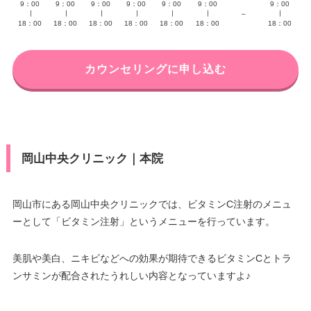
9：00
9：00
9：00
9：00
9：00
9：00
9：00
∣
∣
∣
∣
∣
∣
–
∣
18：00
18：00
18：00
18：00
18：00
18：00
18：00
カウンセリングに申し込む
岡山中央クリニック｜本院
岡山市にある岡山中央クリニックでは、ビタミンC注射のメニュ
ーとして「ビタミン注射」というメニューを行っています。
美肌や美白、ニキビなどへの効果が期待できるビタミンCとトラ
ンサミンが配合されたうれしい内容となっていますよ♪