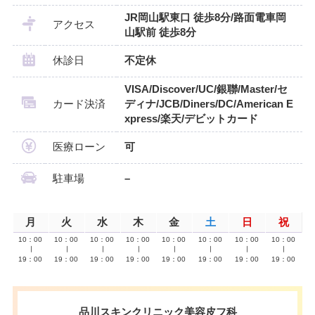
JR岡山駅東口 徒歩8分/路面電車岡
アクセス
山駅前 徒歩8分
休診日
不定休
VISA/Discover/UC/銀聯/Master/セ
カード決済
ディナ/JCB/Diners/DC/American E
xpress/楽天/デビットカード
医療ローン
可
駐車場
–
月
火
水
木
金
土
日
祝
10：00
10：00
10：00
10：00
10：00
10：00
10：00
10：00
∣
∣
∣
∣
∣
∣
∣
∣
19：00
19：00
19：00
19：00
19：00
19：00
19：00
19：00
品川スキンクリニック美容皮フ科