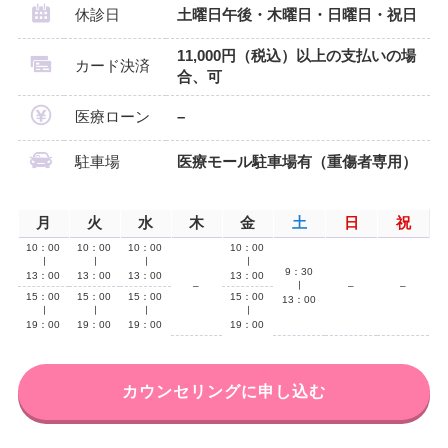
休診日
土曜日午後・木曜日・日曜日・祝日
11,000円（税込）以上の支払いの場
カード決済
合、可
医療ローン
–
駐車場
医療モール駐車場有（重傷者専用）
月
火
水
木
金
土
日
祝
10：00
10：00
10：00
10：00
∣
∣
∣
∣
9：30
13：00
13：00
13：00
13：00
–
∣
–
–
15：00
15：00
15：00
15：00
13：00
∣
∣
∣
∣
19：00
19：00
19：00
19：00
カウンセリングに申し込む