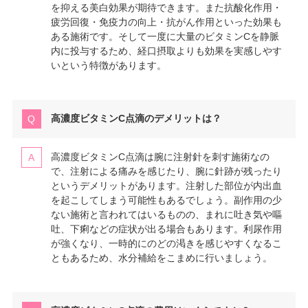
を抑える美白効果が期待できます。また抗酸化作用・
疲労回復・免疫力の向上・抗がん作用といった効果も
ある施術です。そして一度に大量のビタミンCを静脈
内に投与するため、経口摂取よりも効果を実感しやす
いという特徴があります。
高濃度ビタミンC点滴のデメリットは？
高濃度ビタミンC点滴は腕に注射針を刺す施術なの
で、注射による痛みを感じたり、腕に針跡が残ったり
というデメリットがあります。注射した部位が内出血
を起こしてしまう可能性もあるでしょう。副作用の少
ない施術と言われてはいるものの、まれに吐き気や嘔
吐、下痢などの症状が出る場合もあります。利尿作用
が強くなり、一時的にのどの渇きを感じやすくなるこ
ともあるため、水分補給をこまめに行いましょう。