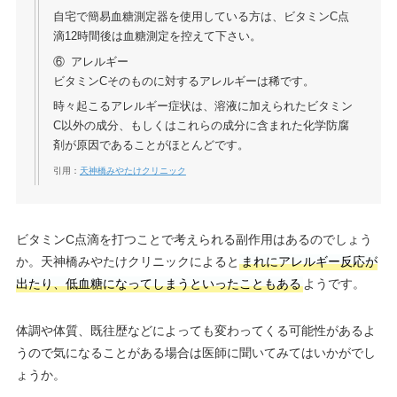
自宅で簡易血糖測定器を使用している方は、ビタミンC点
滴12時間後は血糖測定を控えて下さい。
⑥ アレルギー
ビタミンCそのものに対するアレルギーは稀です。
時々起こるアレルギー症状は、溶液に加えられたビタミン
C以外の成分、もしくはこれらの成分に含まれた化学防腐
剤が原因であることがほとんどです。
引用：
天神橋みやたけクリニック
ビタミンC点滴を打つことで考えられる副作用はあるのでしょう
か。天神橋みやたけクリニックによると
まれにアレルギー反応が
出たり、低血糖になってしまうといったこともある
ようです。
体調や体質、既往歴などによっても変わってくる可能性があるよ
うので気になることがある場合は医師に聞いてみてはいかがでし
ょうか。