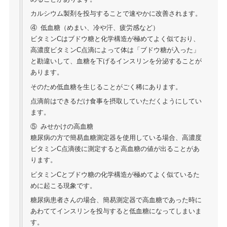
カルシウム製剤を投与することで速やかに改善されます。
④ 低血糖（めまい、冷や汗、疲労感など）
ビタミンCはブドウ糖と化学構造が極めてよく似ており、
高濃度ビタミンC点滴によって体は「ブドウ糖が入った」
と勘違いして、血糖を下げるインスリンを分泌することが
あります。
そのため低血糖を生じることがごく稀にあります。
点滴前はできるだけ食事を摂取していただくようにしてい
ます。
⑤ みせかけの高血糖
糖尿病の方で簡易血糖測定器を使用している場合、高濃度
ビタミンC点滴後に測定すると高血糖の値が出ることがあ
ります。
ビタミンCとブドウ糖の化学構造が極めてよく似ているた
めに起こる現象です。
糖尿病患者さんの場合、簡易測定器で高血糖であった時に
あわててインスリンを投与すると低血糖になってしまいま
す。