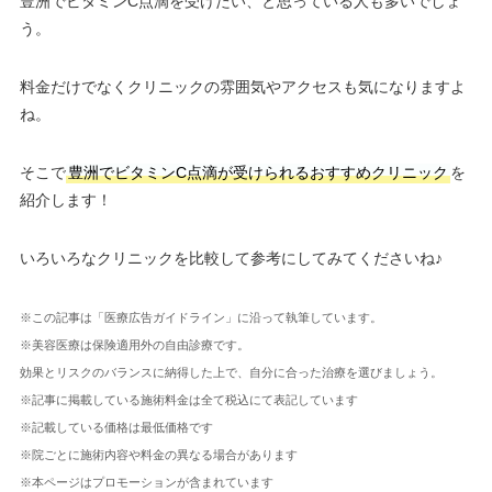
豊洲でビタミンC点滴を受けたい、と思っている人も多いでしょ
う。
料金だけでなくクリニックの雰囲気やアクセスも気になりますよ
ね。
そこで
豊洲でビタミンC点滴が受けられるおすすめクリニック
を
紹介します！
いろいろなクリニックを比較して参考にしてみてくださいね♪
※この記事は「医療広告ガイドライン」に沿って執筆しています。
※美容医療は保険適用外の自由診療です。
効果とリスクのバランスに納得した上で、自分に合った治療を選びましょう。
※記事に掲載している施術料金は全て税込にて表記しています
※記載している価格は最低価格です
※院ごとに施術内容や料金の異なる場合があります
※本ページはプロモーションが含まれています