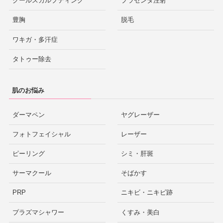
クールスカルプティング
プラセンタ注射
豊胸
脱毛
ワキガ・多汗症
タトゥー除去
肌のお悩み
ダーマペン
ヤグレーザー
フォトフェイシャル
レーザー
ピーリング
シミ・肝斑
サーマクール
そばかす
PRP
ニキビ・ニキビ跡
プラズマシャワー
くすみ・美白