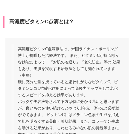
高濃度ビタミンC点滴とは？
高濃度ビタミンC点滴療法は、米国ライナス・ポーリング
博士が提唱した治療法です。 また、ビタミンCが持つ様々
な効能によって、『お肌の若返り』『老化防止』等の 効果
もあり、美肌を実現する治療法としても知られています。
（中略）
既に充分な量を摂っていると思われがちなビタミンC。ビ
タミンCには抗酸化作用によって免疫力アップそして老化
するスピードを抑える効果があります。
パックや美容液等されてる方は特に分かり易いと思います
が、良いものを使い続けるとやはり1年先・3年先と必ず差
がでてきます。 ビタミンCにはメラニン色素の生成を抑え
て肌を明るくする美白・美肌効果、また、コラーゲン生成
を助ける効果があり、しわたるみのない肌の持続等まさに