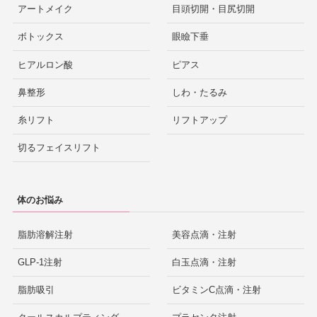
アートメイク
目頭切開・目尻切開
ボトックス
眼瞼下垂
ヒアルロン酸
ピアス
鼻整形
しわ・たるみ
糸リフト
リフトアップ
切るフェイスリフト
体のお悩み
脂肪溶解注射
美容点滴・注射
GLP-1注射
白玉点滴・注射
脂肪吸引
ビタミンC点滴・注射