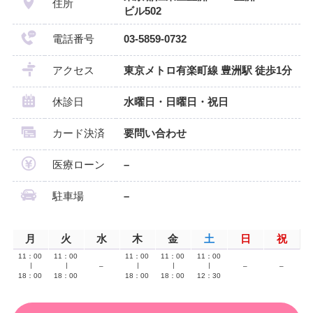
住所
ビル502
電話番号
03-5859-0732
アクセス
東京メトロ有楽町線 豊洲駅 徒歩1分
休診日
水曜日・日曜日・祝日
カード決済
要問い合わせ
医療ローン
–
駐車場
–
月
火
水
木
金
土
日
祝
11：00
11：00
11：00
11：00
11：00
∣
∣
–
∣
∣
∣
–
–
18：00
18：00
18：00
18：00
12：30