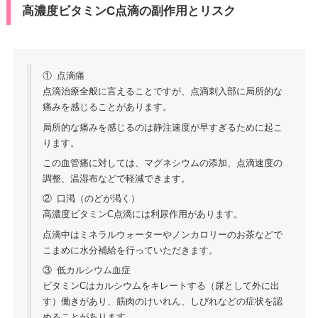
高濃度ビタミンC点滴の副作用とリスク
① 点滴痛
点滴治療全般に言えることですが、点滴刺入部に局所的な
痛みを感じることがあります。
局所的な痛みを感じるのは静注速度が早すぎるために起こ
ります。
この血管痛に対しては、マグネシウムの添加、点滴速度の
調整、温湿布などで軽減できます。
② 口渇（のどが渇く）
高濃度ビタミンC点滴には利尿作用があります。
点滴中はミネラルウォーターやノンカロリーのお茶などで
こまめに水分補給を行っていただきます。
③ 低カルシウム血症
ビタミンCはカルシウムをキレートする（尿として外に出
す）働きがあり、筋肉のけいれん、しびれなどの症状を認
めることがあります。