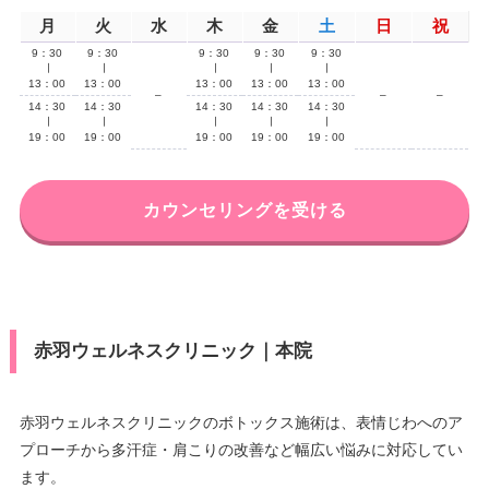
月
火
水
木
金
土
日
祝
9：30
9：30
9：30
9：30
9：30
∣
∣
∣
∣
∣
13：00
13：00
13：00
13：00
13：00
–
–
–
14：30
14：30
14：30
14：30
14：30
∣
∣
∣
∣
∣
19：00
19：00
19：00
19：00
19：00
カウンセリングを受ける
赤羽ウェルネスクリニック｜本院
赤羽ウェルネスクリニックのボトックス施術は、表情じわへのア
プローチから多汗症・肩こりの改善など幅広い悩みに対応してい
ます。