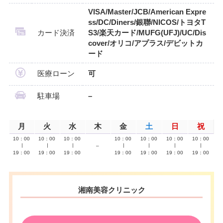
VISA/Master/JCB/American Expre
ss/DC/Diners/銀聯/NICOS/トヨタT
カード決済
S3/楽天カード/MUFG(UFJ)/UC/Dis
cover/オリコ/アプラス/デビットカ
ード
医療ローン
可
駐車場
–
月
火
水
木
金
土
日
祝
10：00
10：00
10：00
10：00
10：00
10：00
10：00
∣
∣
∣
–
∣
∣
∣
∣
19：00
19：00
19：00
19：00
19：00
19：00
19：00
湘南美容クリニック