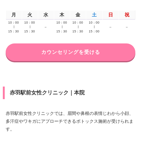
月
火
水
木
金
土
日
祝
10：00
10：00
10：00
10：00
10：00
∣
∣
–
∣
∣
∣
–
–
15：30
15：30
15：30
15：30
15：00
カウンセリングを受ける
赤羽駅前女性クリニック｜本院
赤羽駅前女性クリニックでは、眉間や鼻根の表情じわから小顔、
多汗症やワキガにアプローチできるボトックス施術が受けられま
す。