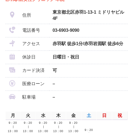
東京都北区赤羽1-13-1 ミドリヤビル
住所
4F
電話番号
03-6903-9090
アクセス
赤羽駅 徒歩1分/赤羽岩淵駅 徒歩6分
休診日
日曜日・祝日
カード決済
可
医療ローン
–
駐車場
–
月
火
水
木
金
土
日
祝
9：20
9：20
9：20
9：20
9：20
∣
∣
∣
∣
∣
9：20
13：00
13：00
13：00
13：00
13：00