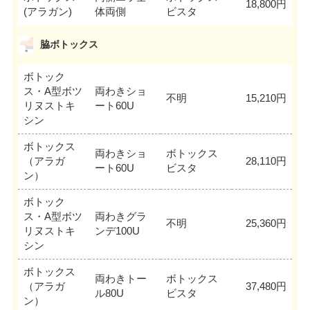
18,800円
(アラガン)
体両側
ビスタ
脇ボトックス
ボトック
ス・A型ボツ
両わきショ
不明
15,210円
リヌストキ
ート60U
シン
ボトックス
両わきショ
ボトックス
（アラガ
28,110円
ート60U
ビスタ
ン）
ボトック
ス・A型ボツ
両わきグラ
不明
25,360円
リヌストキ
ンデ100U
シン
ボトックス
両わきトー
ボトックス
（アラガ
37,480円
ル80U
ビスタ
ン）