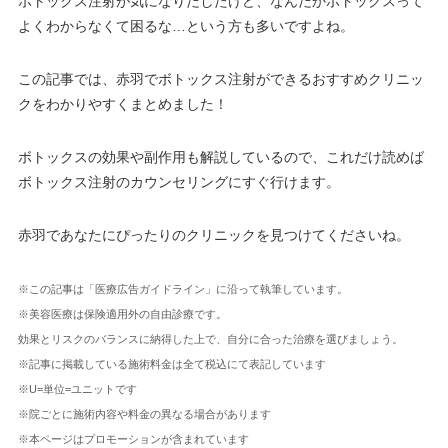
ボトックス注射が気になりだしたけど、なんだかボトックスって
よくわからなくて困るな…という方も多いですよね。
この記事では、赤羽でボトックス注射ができるおすすめクリニッ
クをわかりやすくまとめました！
ボトックスの効果や副作用も解説しているので、これだけ読めば
ボトックス注射のカウンセリングにすぐ行けます。
赤羽であなたにぴったりのクリニックを見つけてくださいね。
※この記事は「医療広告ガイドライン」に沿って執筆しています。
※美容医療は保険適用外の自由診療です。
効果とリスクのバランスに納得した上で、自分に合った治療を選びましょう。
※記事に掲載している施術料金は全て税込にて表記しています
※U=単位=ユニットです
※院ごとに施術内容や料金の異なる場合があります
※本ページはプロモーションが含まれています