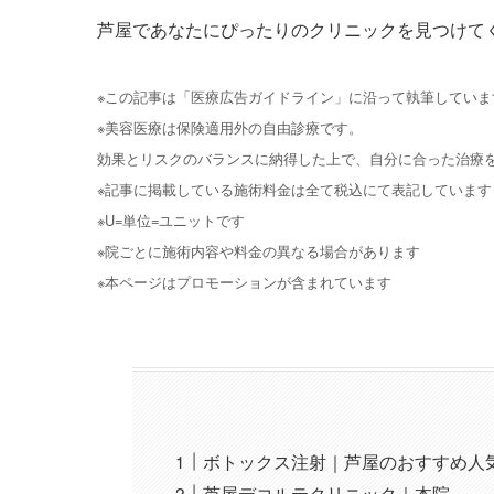
芦屋であなたにぴったりのクリニックを見つけて
※この記事は「医療広告ガイドライン」に沿って執筆していま
※美容医療は保険適用外の自由診療です。
効果とリスクのバランスに納得した上で、自分に合った治療
※記事に掲載している施術料金は全て税込にて表記しています
※U=単位=ユニットです
※院ごとに施術内容や料金の異なる場合があります
※本ページはプロモーションが含まれています
ボトックス注射｜芦屋のおすすめ人
芦屋デコルテクリニック｜本院